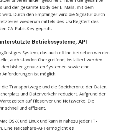
 Nutzer untereinander geschieht, indem die gesamte
rs und der gesamte Body der E-Mails, mit dem
t wird. Durch den Empfänger wird die Signatur durch
, letzteres wiederum mittels des UsrRegCert des
 den CA-PublicKey geprüft.
, unterstützte Betriebssysteme, API
engünstiges System, das auch offline betrieben werden
elle, auch standortübergreifend, installiert werden.
 zu den bisher genutzten Systemen sowie eine
n Anforderungen ist möglich.
er die Transportwege und die Speicherorte der Daten,
cherplatz und Datenverkehr reduziert. Aufgrund der
Wartezeiten auf Fileserver und Netzwerke. Die
schnell und effizient.
 Mac OS-X und Linux und kann in nahezu jeder IT-
 Eine Naicashare-API ermöglicht es