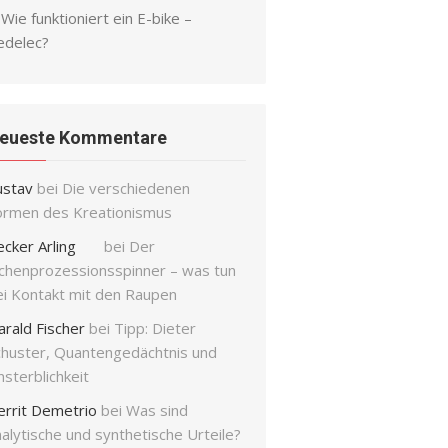
Wie funktioniert ein E-bike –
edelec?
eueste Kommentare
ustav
bei
Die verschiedenen
ormen des Kreationismus
ecker Arling
bei
Der
ichenprozessionsspinner – was tun
ei Kontakt mit den Raupen
arald Fischer
bei
Tipp: Dieter
chuster, Quantengedächtnis und
sterblichkeit
errit Demetrio
bei
Was sind
alytische und synthetische Urteile?