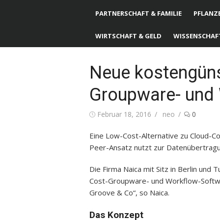
PARTNERSCHAFT & FAMILIE
PFLANZE
WIRTSCHAFT & GELD
WISSENSCHAF
Neue kostengüns
Groupware- und
Posted
Februar 18, 2016
Author
neo
0
on
Eine Low-Cost-Alternative zu Cloud-Co
Peer-Ansatz nutzt zur Datenübertrag
Die Firma Naica mit Sitz in Berlin und 
Cost-Groupware- und Workflow-Softwar
Groove & Co“, so Naica.
Das Konzept