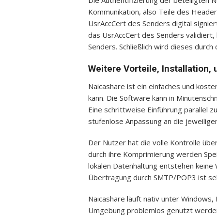
Die Authentifizierung der beteiligten
Kommunikation, also Teile des Heade
UsrAccCert des Senders digital signier
das UsrAccCert des Senders validiert
Senders. Schließlich wird dieses durch
Weitere Vorteile, Installation
Naicashare ist ein einfaches und kost
kann. Die Software kann in Minutenschn
Eine schrittweise Einführung parallel
stufenlose Anpassung an die jeweilige
Der Nutzer hat die volle Kontrolle üb
durch ihre Komprimierung werden Spei
lokalen Datenhaltung entstehen keine 
Übertragung durch SMTP/POP3 ist sehr 
Naicashare läuft nativ unter Windows,
Umgebung problemlos genutzt werden.