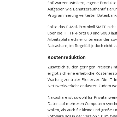
Softwareentwicklern, eigene Produkt
Aufgaben wie Benutzerauthentifizieru
Programmierung verteilter Datenbanke
Sollte das E-Mail-Protokoll SMTP nicht
über die HTTP-Ports 80 und 8080 laufe
Arbeitsplatzrechner untereinander s
Naicashare, im Regelfall jedoch nicht 
Kostenreduktion
Zusätzlich zu den geringen Preisen (I
ergibt sich eine erhebliche Kosteners
Wartung zentraler Fileserver. Die IT-I
Netzwerkverkehr entlastet. Zudem wer
Naicashare ist sowohl für Privatanwe
Daten auf mehreren Computern synchro
wollen, als auch für kleine und große 
Software soll in der Version 1.0 im z