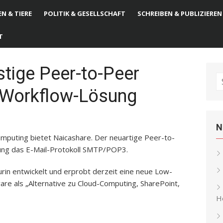
N & TIERE
POLITIK & GESELLSCHAFT
SCHREIBEN & PUBLIZIEREN
T
tige Peer-to-Peer
S
 Workflow-Lösung
fo
N
mputing bietet Naicashare. Der neuartige Peer-to-
ung das E-Mail-Protokoll SMTP/POP3.
Turin entwickelt und erprobt derzeit eine neue Low-
e als „Alternative zu Cloud-Computing, SharePoint,
He