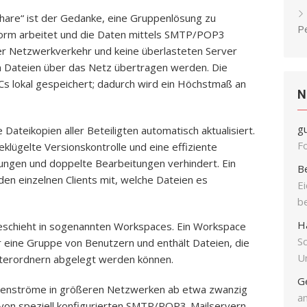
hare“ ist der Gedanke, eine Gruppenlösung zu
P
tform arbeitet und die Daten mittels SMTP/POP3
ger Netzwerkverkehr und keine überlasteten Server
 Dateien über das Netz übertragen werden. Die
PCs lokal gespeichert; dadurch wird ein Höchstmaß an
N
g
ateikopien aller Beteiligten automatisch aktualisiert.
F
eklügelte Versionskontrolle und eine effiziente
ngen und doppelte Bearbeitungen verhindert. Ein
B
 den einzelnen Clients mit, welche Dateien es
E
b
H
eschieht in sogenannten Workspaces. Ein Workspace
S
r eine Gruppe von Benutzern und enthält Dateien, die
Un
nterordnern abgelegt werden können.
G
atenströme in größeren Netzwerken ab etwa zwanzig
an
 von speziell konfigurierten SMTP/POP3-Mailservern,