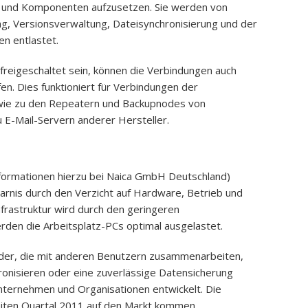
e und Komponenten aufzusetzen. Sie werden von
ng, Versionsverwaltung, Dateisynchronisierung und der
n entlastet.
 freigeschaltet sein, können die Verbindungen auch
n. Dies funktioniert für Verbindungen der
owie zu den Repeatern und Backupnodes von
zu E-Mail-Servern anderer Hersteller.
nformationen hierzu bei Naica GmbH Deutschland)
parnis durch den Verzicht auf Hardware, Betrieb und
nfrastruktur wird durch den geringeren
den die Arbeitsplatz-PCs optimal ausgelastet.
nder, die mit anderen Benutzern zusammenarbeiten,
nisieren oder eine zuverlässige Datensicherung
Unternehmen und Organisationen entwickelt. Die
weiten Quartal 2011 auf den Markt kommen.