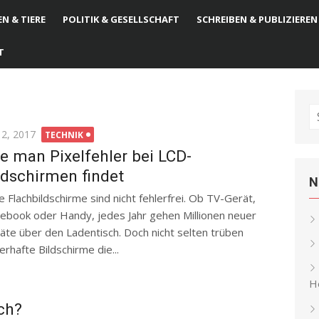
N & TIERE
POLITIK & GESELLSCHAFT
SCHREIBEN & PUBLIZIEREN
T
S
fo
ted
 2, 2017
TECHNIK
e man Pixelfehler bei LCD-
ldschirmen findet
N
le Flachbildschirme sind nicht fehlerfrei. Ob TV-Gerät,
ebook oder Handy, jedes Jahr gehen Millionen neuer
äte über den Ladentisch. Doch nicht selten trüben
erhafte Bildschirme die...
He
ch?