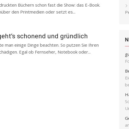
druckten Büchern schon fast die Show: das E-Book.
nüber den Printmedien oder setzt es...
P
geht’s schonend und gründlich
N
te man einige Dinge beachten. So putzen Sie Ihren
chädigen. Egal ob Fernseher, Notebook oder...
g
F
B
E
b
H
S
Un
G
an