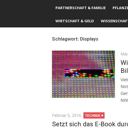
PARTNERSCHAFT & FAMILIE
PFLANZE
WIRTSCHAFT & GELD
WISSENSCHAF
Schlagwort: Displays
Pos
Mai
on
Wi
Bi
Vie
Not
Ger
fehl
Posted
Februar 5, 2016
TECHNIK
on
Setzt sich das E-Book dur