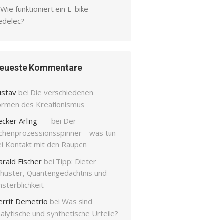
Wie funktioniert ein E-bike –
edelec?
eueste Kommentare
ustav
bei
Die verschiedenen
ormen des Kreationismus
ecker Arling
bei
Der
ichenprozessionsspinner – was tun
ei Kontakt mit den Raupen
arald Fischer
bei
Tipp: Dieter
chuster, Quantengedächtnis und
sterblichkeit
errit Demetrio
bei
Was sind
alytische und synthetische Urteile?