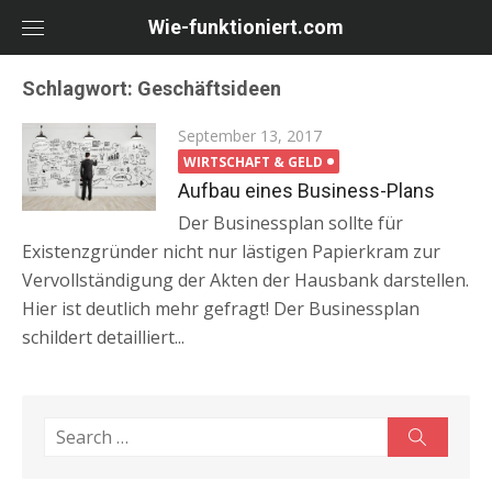
Skip
Wie-funktioniert.com
to
content
Schlagwort: Geschäftsideen
Posted
September 13, 2017
on
WIRTSCHAFT & GELD
Aufbau eines Business-Plans
Der Businessplan sollte für
Existenzgründer nicht nur lästigen Papierkram zur
Vervollständigung der Akten der Hausbank darstellen.
Hier ist deutlich mehr gefragt! Der Businessplan
schildert detailliert...
Search
Search
for: