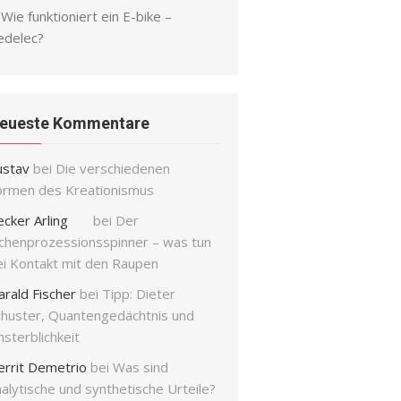
Wie funktioniert ein E-bike –
edelec?
eueste Kommentare
ustav
bei
Die verschiedenen
ormen des Kreationismus
ecker Arling
bei
Der
ichenprozessionsspinner – was tun
ei Kontakt mit den Raupen
arald Fischer
bei
Tipp: Dieter
chuster, Quantengedächtnis und
sterblichkeit
errit Demetrio
bei
Was sind
alytische und synthetische Urteile?