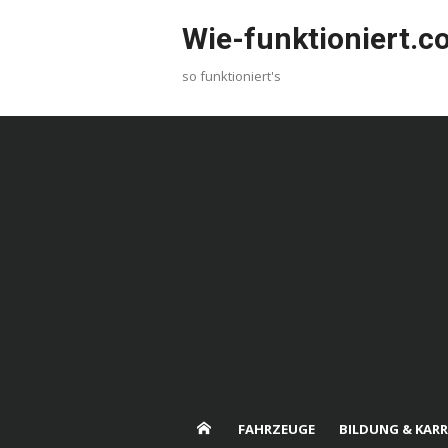
Skip
Wie-funktioniert.
to
content
so funktioniert's
FAHRZEUGE
BILDUNG & KARR