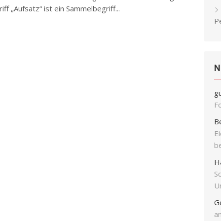
iff „Aufsatz“ ist ein Sammelbegriff...
P
N
g
F
B
E
b
H
S
Un
G
an