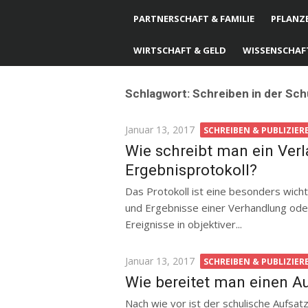
PARTNERSCHAFT & FAMILIE
PFLANZE
WIRTSCHAFT & GELD
WISSENSCHAF
Schlagwort: Schreiben in der Sch
Posted
Januar 13, 2017
SCHREIBEN & PUBLIZIER
on
Wie schreibt man ein Verl
Ergebnisprotokoll?
Das Protokoll ist eine besonders wicht
und Ergebnisse einer Verhandlung oder
Ereignisse in objektiver...
Posted
Januar 13, 2017
SCHREIBEN & PUBLIZIER
on
Wie bereitet man einen Au
Nach wie vor ist der schulische Aufsat