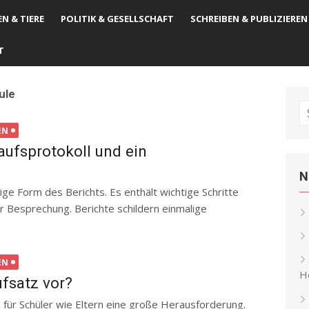
N & TIERE
POLITIK & GESELLSCHAFT
SCHREIBEN & PUBLIZIEREN
T
ule
S
fo
EN
aufsprotokoll und ein
N
ige Form des Berichts. Es enthält wichtige Schritte
 Besprechung. Berichte schildern einmalige
EN
He
fsatz vor?
z für Schüler wie Eltern eine große Herausforderung.