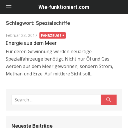
Skip
Wie-funktioniert.com
to
content
Schlagwort: Spezialschiffe
Posted
Februar 28, 2017
FAHRZEUGE
on
Energie aus dem Meer
Für deren Gewinnung werden neuartige
Spezialfahrzeuge benötigt. Nicht nur Öl und Gas
werden aus dem Meer gewonnen, sondern Strom,
Methan und Erze. Auf mittlere Sicht soll...
Search
Search
for:
Neueste Beiträge