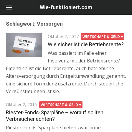
Skip
Wie-funktioniert.com
to
content
Schlagwort: Vorsorgen
Posted
Oktober 2, 2017
WIRTSCHAFT & GELD
on
Wie sicher ist die Betriebsrente?
Was passiert im Falle einer
Insolvenz mit der Betriebsrente?
Eigentlich ist die Betriebsrente, auch betriebliche
Altersversorgung durch Entgeltumwandlung genannt,
eine sichere Form der Zusatzrente. Durch steuerliche
Vergünstigungen ist sie...
Posted
Oktober 2, 2016
WIRTSCHAFT & GELD
on
Riester-Fonds-Sparpläne – worauf sollten
Verbraucher achten?
Riester-Fonds-Sparpläne bieten zwar hohe