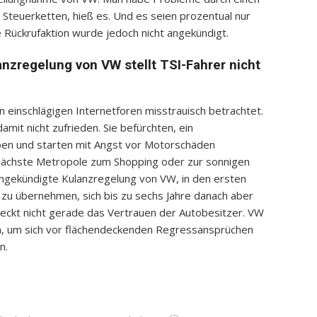
 Steuerketten, hieß es. Und es seien prozentual nur
 Rückrufaktion wurde jedoch nicht angekündigt.
anzregelung von VW stellt TSI-Fahrer nicht
n einschlägigen Internetforen misstrauisch betrachtet.
amit nicht zufrieden. Sie befürchten, ein
ben und starten mit Angst vor Motorschäden
e nächste Metropole zum Shopping oder zur sonnigen
ngekündigte Kulanzregelung von VW, in den ersten
zu übernehmen, sich bis zu sechs Jahre danach aber
 weckt nicht gerade das Vertrauen der Autobesitzer. VW
n, um sich vor flächendeckenden Regressansprüchen
n.
App
it
eilen