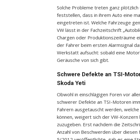
Solche Probleme treten ganz plötzlich 
feststellen, dass in ihrem Auto eine 
eingetreten ist. Welche Fahrzeuge gena
VW lässt in der Fachzeitschrift „Autob
Chargen oder Produktionszeiträume ei
der Fahrer beim ersten Alarmsignal da
Werkstatt aufsucht: sobald eine Motor
Geräusche von sich gibt.
Schwere Defekte an TSI-Motore
Skoda Yeti
Obwohl in einschlägigen Foren vor all
schwerer Defekte an TSI-Motoren imme
Fahrern ausgetauscht werden, welch
können, weigert sich der VW-Konzern b
zuzugeben. Erst nachdem die Zeitschri
Anzahl von Beschwerden über diesen Mo
5/2012 veröffentlichte, gab es eine 