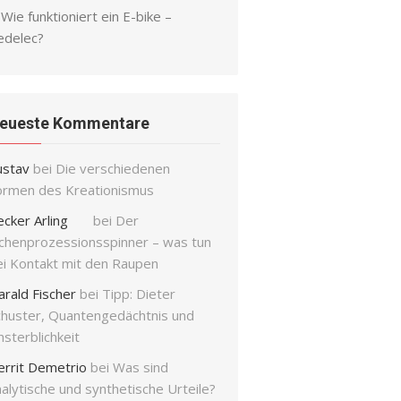
Wie funktioniert ein E-bike –
edelec?
eueste Kommentare
ustav
bei
Die verschiedenen
ormen des Kreationismus
ecker Arling
bei
Der
ichenprozessionsspinner – was tun
ei Kontakt mit den Raupen
arald Fischer
bei
Tipp: Dieter
chuster, Quantengedächtnis und
sterblichkeit
errit Demetrio
bei
Was sind
alytische und synthetische Urteile?