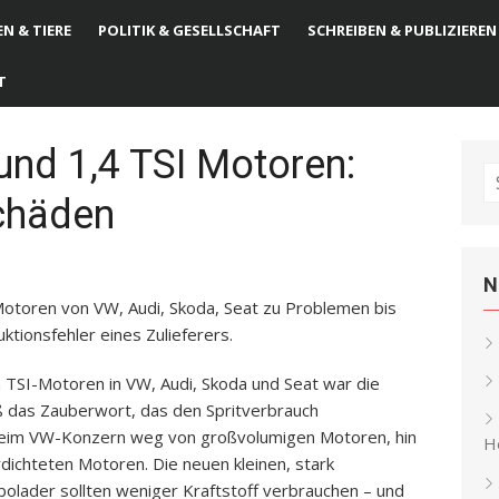
N & TIERE
POLITIK & GESELLSCHAFT
SCHREIBEN & PUBLIZIEREN
T
und 1,4 TSI Motoren:
S
chäden
fo
N
Motoren von VW, Audi, Skoda, Seat zu Problemen bis
tionsfehler eines Zulieferers.
 TSI-Motoren in VW, Audi, Skoda und Seat war die
ß das Zauberwort, das den Spritverbrauch
 beim VW-Konzern weg von großvolumigen Motoren, hin
He
ichteten Motoren. Die neuen kleinen, stark
olader sollten weniger Kraftstoff verbrauchen – und