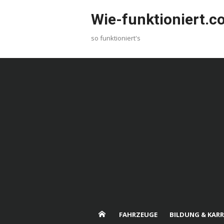
Skip
Wie-funktioniert.
to
content
so funktioniert's
FAHRZEUGE
BILDUNG & KARR