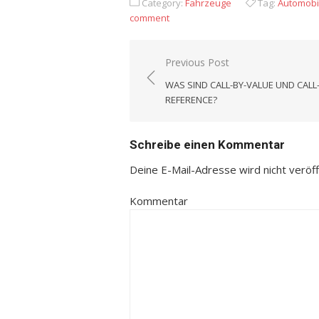
Category:
Fahrzeuge
Tag:
Automobi
comment
Previous Post
Beitrags-
WAS SIND CALL-BY-VALUE UND CALL-
Navigation
REFERENCE?
Schreibe einen Kommentar
Deine E-Mail-Adresse wird nicht veröffe
Kommentar