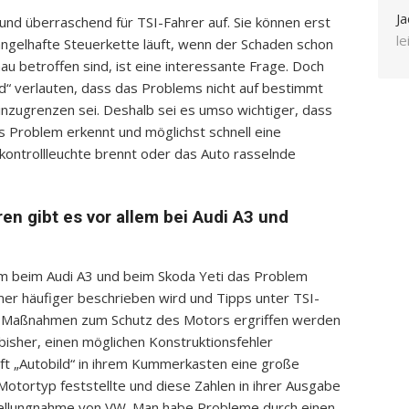
Ja
und überraschend für TSI-Fahrer auf. Sie können erst
l
mangelhafte Steuerkette läuft, wenn der Schaden schon
u betroffen sind, ist eine interessante Frage. Doch
ild“ verlauten, dass das Problems nicht auf bestimmt
nzugrenzen sei. Deshalb sei es umso wichtiger, dass
s Problem erkennt und möglichst schnell eine
kontrollleuchte brennt oder das Auto rasselnde
n gibt es vor allem bei Audi A3 und
em beim Audi A3 und beim Skoda Yeti das Problem
r häufiger beschrieben wird und Tipps unter TSI-
e Maßnahmen zum Schutz des Motors ergriffen werden
isher, einen möglichen Konstruktionsfehler
ft „Autobild“ in ihrem Kummerkasten eine große
tortyp feststellte und diese Zahlen in ihrer Ausgabe
Stellungnahme von VW. Man habe Probleme durch einen