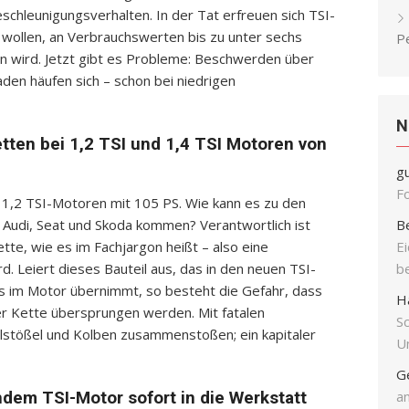
schleunigungsverhalten. In der Tat erfreuen sich TSI-
n wollen, an Verbrauchswerten bis zu unter sechs
P
n wird. Jetzt gibt es Probleme: Beschwerden über
den häufen sich – schon bei niedrigen
N
tten bei 1,2 TSI und 1,4 TSI Motoren von
g
F
e 1,2 TSI-Motoren mit 105 PS. Wie kann es zu den
Audi, Seat und Skoda kommen? Verantwortlich ist
B
tte, wie es im Fachjargon heißt – also eine
E
rd. Leiert dieses Bauteil aus, das in den neuen TSI-
b
s im Motor übernimmt, so besteht die Gefahr, dass
H
r Kette übersprungen werden. Mit fatalen
S
lstößel und Kolben zusammenstoßen; ein kapitaler
Un
G
an
ndem TSI-Motor sofort in die Werkstatt