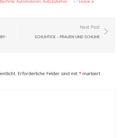
ltechnik
,
Automotoren
,
Autozubehör
Leave a
Next Post
BY-
SCHUHTICK – FRAUEN UND SCHUHE
ntlicht.
Erforderliche Felder sind mit
*
markiert