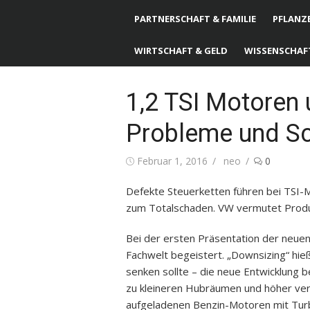
PARTNERSCHAFT & FAMILIE
PFLANZE
WIRTSCHAFT & GELD
WISSENSCHAF
1,2 TSI Motoren 
Probleme und S
Posted
Februar 1, 2016
Author
neo
0
on
Defekte Steuerketten führen bei TSI-
zum Totalschaden. VW vermutet Produk
Bei der ersten Präsentation der neuen
Fachwelt begeistert. „Downsizing“ hie
senken sollte – die neue Entwicklung
zu kleineren Hubräumen und höher verd
aufgeladenen Benzin-Motoren mit Turb