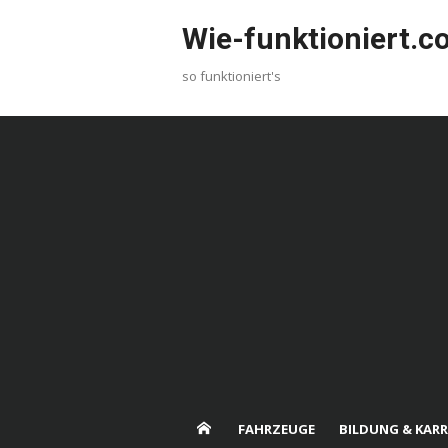
Skip
Wie-funktioniert.
to
content
so funktioniert's
FAHRZEUGE
BILDUNG & KARR