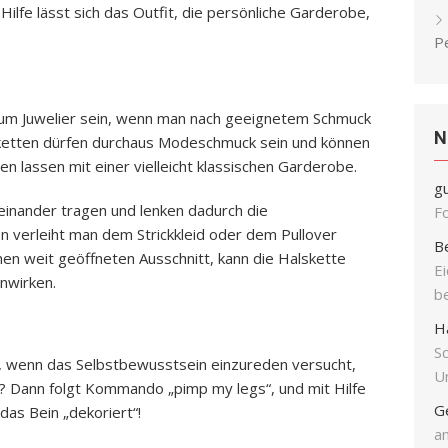
 Hilfe lässt sich das Outfit, die persönliche Garderobe,
P
zum Juwelier sein, wenn man nach geeignetem Schmuck
N
sketten dürfen durchaus Modeschmuck sein und können
 lassen mit einer vielleicht klassischen Garderobe.
g
einander tragen und lenken dadurch die
F
en verleiht man dem Strickkleid oder dem Pullover
B
nen weit geöffneten Ausschnitt, kann die Halskette
E
nwirken.
b
H
S
r, wenn das Selbstbewusstsein einzureden versucht,
Un
t? Dann folgt Kommando „pimp my legs“, und mit Hilfe
G
das Bein „dekoriert“!
an