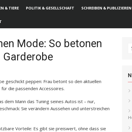
N & TIERE
POLITIK & GESELLSCHAFT
SCHREIBEN & PUBLIZIEREN
T
hen Mode: So betonen
S
d Garderobe
fo
N
obe geschickt peppen: Frau betont so den aktuellen
s für die passenden Accessoires.
was dem Mann das Tuning seines Autos ist – nur,
 Geschmack: Sie verändern Aussehen und unterstreichen
He
bare Vorteile: Es gibt sie preiswert, ohne dass sie