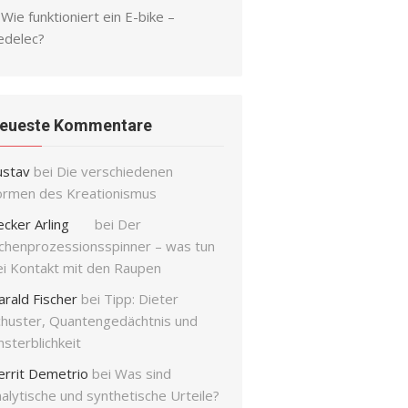
Wie funktioniert ein E-bike –
edelec?
eueste Kommentare
ustav
bei
Die verschiedenen
ormen des Kreationismus
ecker Arling
bei
Der
ichenprozessionsspinner – was tun
ei Kontakt mit den Raupen
arald Fischer
bei
Tipp: Dieter
chuster, Quantengedächtnis und
sterblichkeit
errit Demetrio
bei
Was sind
alytische und synthetische Urteile?