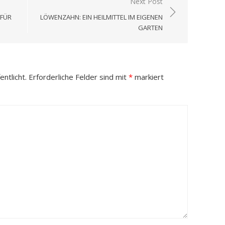
Next Post
 FÜR
LÖWENZAHN: EIN HEILMITTEL IM EIGENEN
GARTEN
ntlicht.
Erforderliche Felder sind mit
*
markiert