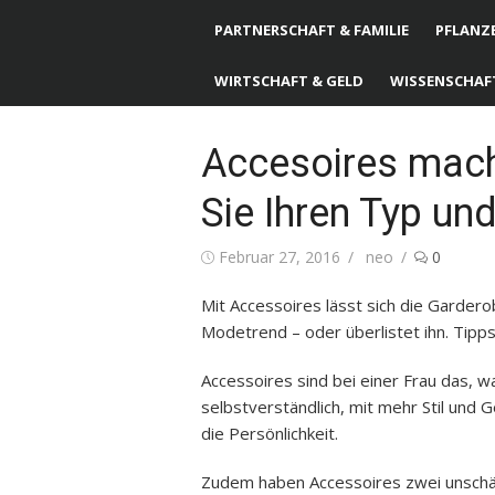
PARTNERSCHAFT & FAMILIE
PFLANZE
WIRTSCHAFT & GELD
WISSENSCHAF
Accesoires mac
Sie Ihren Typ un
Posted
Februar 27, 2016
Author
neo
0
on
Mit Accessoires lässt sich die Garder
Modetrend – oder überlistet ihn. Tipp
Accessoires sind bei einer Frau das, 
selbstverständlich, mit mehr Stil und
die Persönlichkeit.
Zudem haben Accessoires zwei unschätz