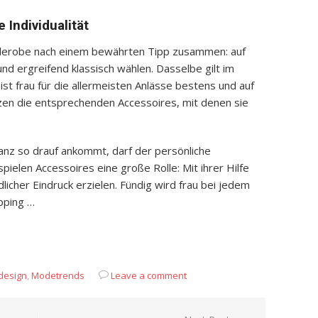
 Individualität
Garderobe nach einem bewährten Tipp zusammen: auf
 und ergreifend klassisch wählen. Dasselbe gilt im
st frau für die allermeisten Anlässe bestens und auf
tzen die entsprechenden Accessoires, mit denen sie
 ganz so drauf ankommt, darf der persönliche
ielen Accessoires eine große Rolle: Mit ihrer Hilfe
dlicher Eindruck erzielen. Fündig wird frau bei jedem
pping …
App
it
eilen
esign
,
Modetrends
Leave a comment