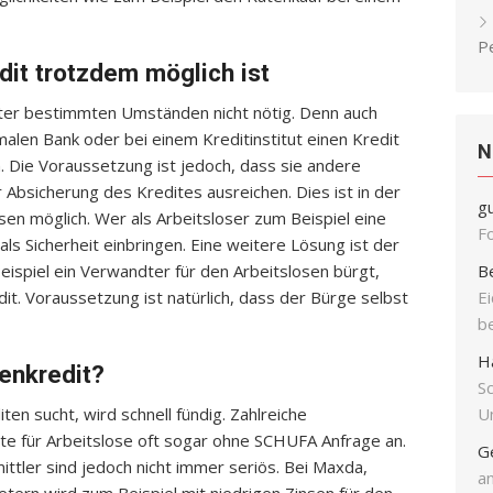
P
dit trotzdem möglich ist
unter bestimmten Umständen nicht nötig. Denn auch
alen Bank oder bei einem Kreditinstitut einen Kredit
N
 Die Voraussetzung ist jedoch, dass sie andere
 Absicherung des Kredites ausreichen. Dies ist in der
g
sen möglich. Wer als Arbeitsloser zum Beispiel eine
F
 als Sicherheit einbringen. Eine weitere Lösung ist der
ispiel ein Verwandter für den Arbeitslosen bürgt,
B
t. Voraussetzung ist natürlich, dass der Bürge selbst
E
b
H
enkredit?
S
en sucht, wird schnell fündig. Zahlreiche
Un
ite für Arbeitslose oft sogar ohne SCHUFA Anfrage an.
G
ttler sind jedoch nicht immer seriös. Bei Maxda,
an