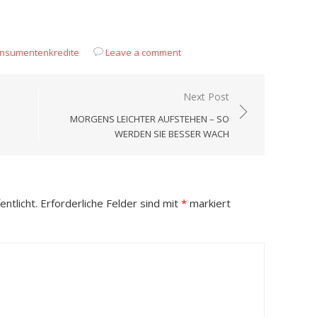
App
it
eilen
nsumentenkredite
Leave a comment
Next Post
MORGENS LEICHTER AUFSTEHEN – SO
WERDEN SIE BESSER WACH
ntlicht.
Erforderliche Felder sind mit
*
markiert