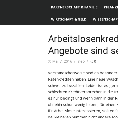
PARTNERSCHAFT & FAMILIE
PFLANZE
WIRTSCHAFT & GELD
WISSENSCHAF
Arbeitslosenkred
Angebote sind s
Posted
Mai 7, 2016
Author
neo
0
on
Verständlicherweise sind es besonders
Ratenkrediten haben. Eine neue Wasch
schwer zu bezahlen. Leider ist es gera
schlechten Kreditversprechen in die Ir
es nur bedingt und wenn dann in der Re
ohnehin schon wenig haben, für einen K
für Arbeitslose interessieren, sollten S
bei kleineren Summen nicht andere Mög