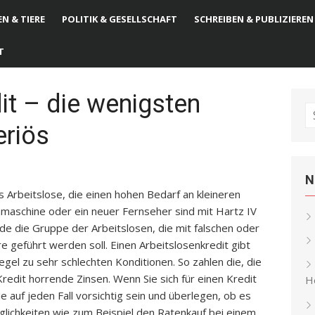
N & TIERE
POLITIK & GESELLSCHAFT
SCHREIBEN & PUBLIZIEREN
T
it – die wenigsten
S
eriös
fo
N
 Arbeitslose, die einen hohen Bedarf an kleineren
maschine oder ein neuer Fernseher sind mit Hartz IV
de die Gruppe der Arbeitslosen, die mit falschen oder
re geführt werden soll. Einen Arbeitslosenkredit gibt
gel zu sehr schlechten Konditionen. So zahlen die, die
redit horrende Zinsen. Wenn Sie sich für einen Kredit
He
ie auf jeden Fall vorsichtig sein und überlegen, ob es
lichkeiten wie zum Beispiel den Ratenkauf bei einem