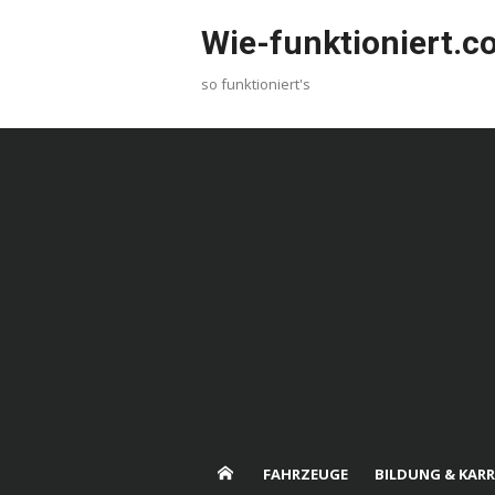
Skip
Wie-funktioniert.
to
content
so funktioniert's
FAHRZEUGE
BILDUNG & KARR