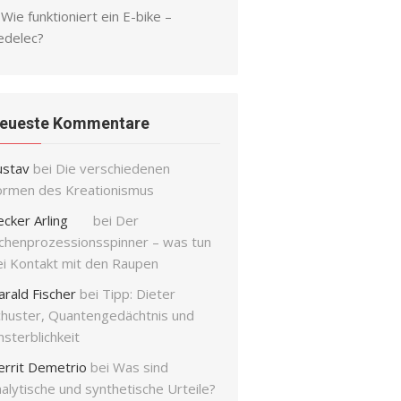
Wie funktioniert ein E-bike –
edelec?
eueste Kommentare
ustav
bei
Die verschiedenen
ormen des Kreationismus
ecker Arling
bei
Der
ichenprozessionsspinner – was tun
ei Kontakt mit den Raupen
arald Fischer
bei
Tipp: Dieter
chuster, Quantengedächtnis und
sterblichkeit
errit Demetrio
bei
Was sind
alytische und synthetische Urteile?