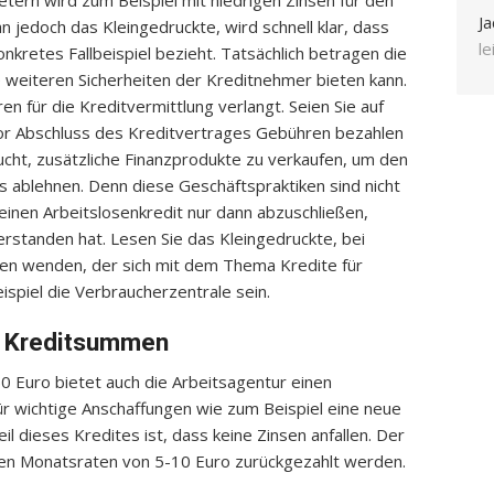
tern wird zum Beispiel mit niedrigen Zinsen für den
Ja
 jedoch das Kleingedruckte, wird schnell klar, dass
l
konkretes Fallbeispiel bezieht. Tatsächlich betragen die
 weiteren Sicherheiten der Kreditnehmer bieten kann.
 für die Kreditvermittlung verlangt. Seien Sie auf
 vor Abschluss des Kreditvertrages Gebühren bezahlen
ucht, zusätzliche Finanzprodukte zu verkaufen, um den
lls ablehnen. Denn diese Geschäftspraktiken sind nicht
 einen Arbeitslosenkredit nur dann abzuschließen,
rstanden hat. Lesen Sie das Kleingedruckte, bei
nden wenden, der sich mit dem Thema Kredite für
spiel die Verbraucherzentrale sein.
ne Kreditsummen
0 Euro bietet auch die Arbeitsagentur einen
ür wichtige Anschaffungen wie zum Beispiel eine neue
eil dieses Kredites ist, dass keine Zinsen anfallen. Der
inen Monatsraten von 5-10 Euro zurückgezahlt werden.