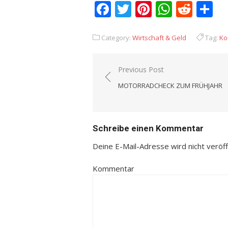
Facebook
Twitter
Pinterest
Whats
Redd
T
Category:
Wirtschaft & Geld
Tag:
Ko
Previous Post
Beitrags-
MOTORRADCHECK ZUM FRÜHJAHR
Navigation
Schreibe einen Kommentar
Deine E-Mail-Adresse wird nicht veröffe
Kommentar