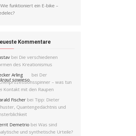
Wie funktioniert ein E-bike –
edelec?
eueste Kommentare
ustav
bei
Die verschiedenen
ormen des Kreationismus
ecker Arling
bei
Der
rkraut
sowieso.
ichenprozessionsspinner – was tun
ei Kontakt mit den Raupen
arald Fischer
bei
Tipp: Dieter
chuster, Quantengedächtnis und
sterblichkeit
errit Demetrio
bei
Was sind
alytische und synthetische Urteile?