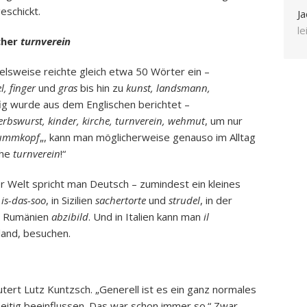
eschickt.
Ja
l
scher
turnverein
elsweise reichte gleich etwa 50 Wörter ein –
l, finger
und
gras
bis hin zu
kunst, landsmann,
ig wurde aus dem Englischen berichtet –
 erbswurst, kinder, kirche, turnverein, wehmut
, um nur
ummkopf
„, kann man möglicherweise genauso im Alltag
the
turnverein
!“
r Welt spricht man Deutsch – zumindest ein kleines
r
is-das-soo
, in Sizilien
sachertorte
und
strudel
, in der
in Rumänien
abzibild
. Und in Italien kann man
il
land, besuchen.
tert Lutz Kuntzsch. „Generell ist es ein ganz normales
itig beeinflussen. Das war schon immer so.“ Zwar