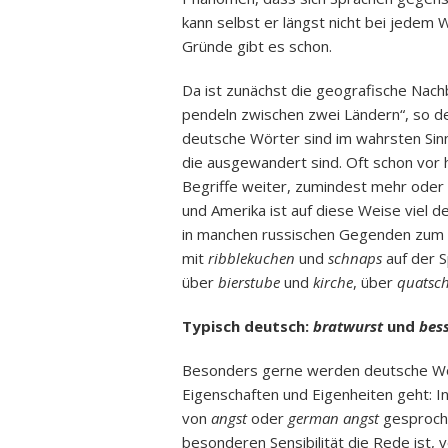
kann selbst er längst nicht bei jedem 
Gründe gibt es schon.
Da ist zunächst die geografische Nach
pendeln zwischen zwei Ländern“, so der 
deutsche Wörter sind im wahrsten Si
die ausgewandert sind. Oft schon vor 
Begriffe weiter, zumindest mehr oder 
und Amerika ist auf diese Weise viel 
in manchen russischen Gegenden zum
mit
ribblekuchen
und
schnaps
auf der 
über
bierstube
und
kirche
, über
quatsc
Typisch deutsch:
bratwurst
und
bes
Besonders gerne werden deutsche Wör
Eigenschaften und Eigenheiten geht: I
von
angst
oder
german angst
gesproche
besonderen Sensibilität die Rede ist,