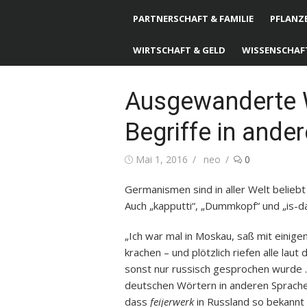
PARTNERSCHAFT & FAMILIE
PFLANZE
WIRTSCHAFT & GELD
WISSENSCHAF
Ausgewanderte 
Begriffe in ande
Posted
Mai 1, 2016
Author
neo
0
on
Germanismen sind in aller Welt beliebt
Auch „kapputti“, „Dummkopf“ und „is-da
„Ich war mal in Moskau, saß mit einig
krachen – und plötzlich riefen alle laut 
sonst nur russisch gesprochen wurde …
deutschen Wörtern in anderen Sprachen
dass
feijerwerk
in Russland so bekannt 