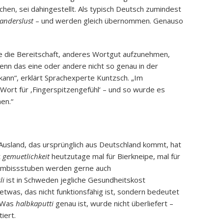
hen, sei dahingestellt. Als typisch Deutsch zumindest
anderslust
– und werden gleich übernommen. Genauso
he die Bereitschaft, anderes Wortgut aufzunehmen,
nn das eine oder andere nicht so genau in der
ann“, erklärt Sprachexperte Kuntzsch. „Im
 Wort für ‚Fingerspitzengefühl‘ – und so wurde es
en.“
 Ausland, das ursprünglich aus Deutschland kommt, hat
t
gemuetlichkeit
heutzutage mal für Bierkneipe, mal für
 Imbissstuben werden gerne auch
li
ist in Schweden jegliche Gesundheitskost
ur etwas, das nicht funktionsfähig ist, sondern bedeutet
. Was
halbkaputti
genau ist, wurde nicht überliefert –
iert.