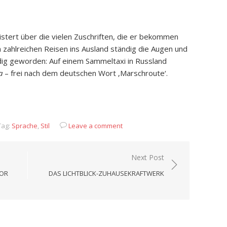
istert über die vielen Zuschriften, die er bekommen
en zahlreichen Reisen ins Ausland ständig die Augen und
ndig geworden: Auf einem Sammeltaxi in Russland
a
– frei nach dem deutschen Wort ‚Marschroute‘.
App
it
eilen
ag:
Sprache
,
Stil
Leave a comment
Next Post
VOR
DAS LICHTBLICK-ZUHAUSEKRAFTWERK