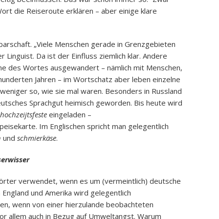
Wort die Reiseroute erklären – aber einige klare
barschaft. „Viele Menschen gerade in Grenzgebieten
Linguist. Da ist der Einfluss ziemlich klar. Andere
nne des Wortes ausgewandert – nämlich mit Menschen,
hunderten Jahren – im Wortschatz aber leben einzelne
weniger so, wie sie mal waren. Besonders in Russland
deutsches Sprachgut heimisch geworden. Bis heute wird
hochzeijtsfeste
eingeladen –
Speisekarte. Im Englischen spricht man gelegentlich
h
und
schmierkäse
.
serwisser
ter verwendet, wenn es um (vermeintlich) deutsche
n England und Amerika wird gelegentlich
n, wenn von einer hierzulande beobachteten
 vor allem auch in Bezug auf Umweltangst. Warum