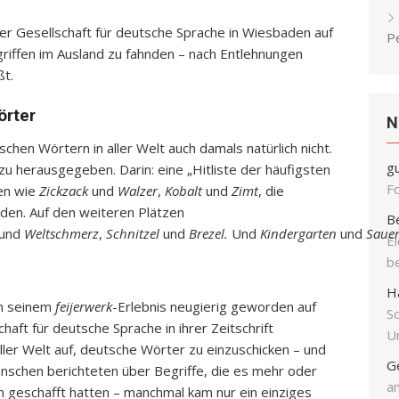
er Gesellschaft für deutsche Sprache in Wiesbaden auf
P
riffen im Ausland zu fahnden – nach Entlehnungen
ßt.
örter
N
hen Wörtern in aller Welt auch damals natürlich nicht.
g
u herausgegeben. Darin: eine „Hitliste der häufigsten
F
fen wie
Zickzack
und
Walzer
,
Kobalt
und
Zimt
, die
den. Auf den weiteren Plätzen
B
und
Weltschmerz
,
Schnitzel
und
Brezel.
Und
Kindergarten
und
Saue
E
b
H
h seinem
feijerwerk
-Erlebnis neugierig geworden auf
S
chaft für deutsche Sprache in ihrer Zeitschrift
Un
aller Welt auf, deutsche Wörter zu einzuschicken – und
G
nschen berichteten über Begriffe, die es mehr oder
an
 geschafft hatten – manchmal kam nur ein einziges