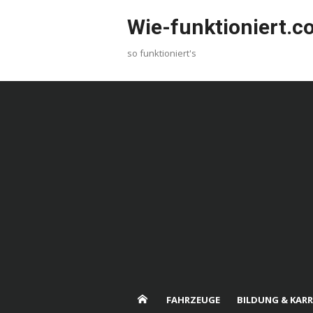
Skip
Wie-funktioniert.
to
content
so funktioniert's
FAHRZEUGE
BILDUNG & KARR