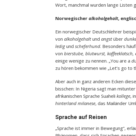
Wort, manchmal wurden lange Listen g
Norwegischer
alkoholgehalt
, engli
Ein norwegischer Deutschlehrer beispi
von
alkoholgehalt
und
angst
über
dunke
ledig
und
scheferhund
. Besonders häuf
von
bierstube, blutwurst, kaffeeklatsch,
einige wenige zu nennen. „You are a
d
zu hören bekommen wie „Let’s go to 
Aber auch in ganz anderen Ecken diese
bisschen: In Nigeria sagt man mitunte
afrikanischen Sprache Suaheli
kollege
, 
hinterland milanese
, das Mailänder Um
Sprache auf Reisen
„Sprache ist immer in Bewegung“, erläu
Phänomen, dass sich Sprachen gegense