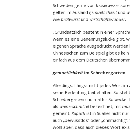
Schweden gerne von
besserwisser
sprec
gelten im Ausland
gemuetlichkeit
und
w
wie
bratwurst
und
wirtschaftswunder
.
„Grundsätzlich besteht in einer Sprac
wenn es eine Benennungslücke gibt, we
eigenen Sprache ausgedrückt werden k
Chinesischen zum Beispiel gibt es kein
einfach aus dem Deutschen übernomm
gemuetlichkeit
im Schrebergarten
Allerdings: Längst nicht jedes Wort im
seine Bedeutung beibehalten. So steh
Schrebergarten und mal für Sofaecke.
als
wienerschnitzel
bezeichnet, mit
müs
gemeint.
Kaputti
ist in Suaheli nicht n
auch „bewusstlos“ oder „ohnmächtig“
wohl aber, dass auch dieses Wort exist