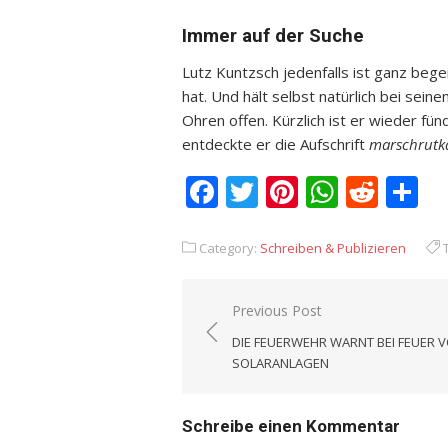
Immer auf der Suche
Lutz Kuntzsch jedenfalls ist ganz bege
hat. Und hält selbst natürlich bei sein
Ohren offen. Kürzlich ist er wieder fü
entdeckte er die Aufschrift
marschrutk
Facebook
Twitter
Pinterest
Whats
Redd
T
Category:
Schreiben & Publizieren
T
Previous Post
Beitrags-
DIE FEUERWEHR WARNT BEI FEUER 
Navigation
SOLARANLAGEN
Schreibe einen Kommentar