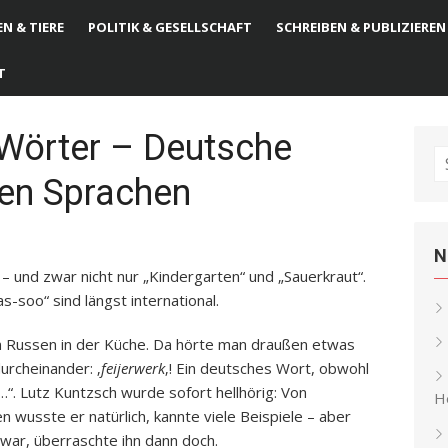
N & TIERE
POLITIK & GESELLSCHAFT
SCHREIBEN & PUBLIZIEREN
T
Wörter – Deutsche
S
ren Sprachen
fo
N
 – und zwar nicht nur „Kindergarten“ und „Sauerkraut“.
s-soo“ sind längst international.
en Russen in der Küche. Da hörte man draußen etwas
durcheinander: ‚
feijerwerk
‚! Ein deutsches Wort, obwohl
“. Lutz Kuntzsch wurde sofort hellhörig: Von
He
 wusste er natürlich, kannte viele Beispiele – aber
war, überraschte ihn dann doch.