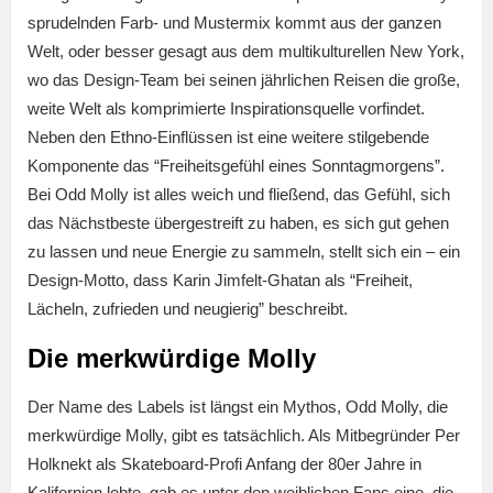
sprudelnden Farb- und Mustermix kommt aus der ganzen
Welt, oder besser gesagt aus dem multikulturellen New York,
wo das Design-Team bei seinen jährlichen Reisen die große,
weite Welt als komprimierte Inspirationsquelle vorfindet.
Neben den Ethno-Einflüssen ist eine weitere stilgebende
Komponente das “Freiheitsgefühl eines Sonntagmorgens”.
Bei Odd Molly ist alles weich und fließend, das Gefühl, sich
das Nächstbeste übergestreift zu haben, es sich gut gehen
zu lassen und neue Energie zu sammeln, stellt sich ein – ein
Design-Motto, dass Karin Jimfelt-Ghatan als “Freiheit,
Lächeln, zufrieden und neugierig” beschreibt.
Die merkwürdige Molly
Der Name des Labels ist längst ein Mythos, Odd Molly, die
merkwürdige Molly, gibt es tatsächlich. Als Mitbegründer Per
Holknekt als Skateboard-Profi Anfang der 80er Jahre in
Kalifornien lebte, gab es unter den weiblichen Fans eine, die