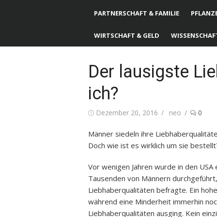
PARTNERSCHAFT & FAMILIE
PFLANZE
WIRTSCHAFT & GELD
WISSENSCHAF
Der lausigste Li
ich?
Posted
Dezember 20, 2016
Author
neo
0
on
Männer siedeln ihre Liebhaberqualitä
Doch wie ist es wirklich um sie bestellt
Vor wenigen Jahren wurde in den USA e
Tausenden von Männern durchgeführt, i
Liebhaberqualitäten befragte. Ein hoh
während eine Minderheit immerhin noch
Liebhaberqualitäten ausging. Kein ein