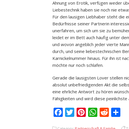
Ahnung von Erotik, verfügen weder üb
Liebestechnik haben sie noch nie etwas
Für den lausigen Liebhaber steht die e
Bedürfnisse seiner Partnerin interessi
unerfahren, um sich um sie zu bemühen. 
leidet er im Bett auch häufig unter de
und wovon angeblich jeder vierte Mann 
durch, und seine liebestechnischen Be
Karnickelnummer hinaus. Für ihn ist na
möchte nur noch schlafen.
Gerade die lausigsten Lover stellen nic
absolut unbefriedigenden Akt die selbs
eine ehrliche Antwort zu hören wünsch
Fähigkeiten und wird diese peinlichste 
Facebook
Twitter
Pinterest
Whats
Redd
T
Category:
Partnerschaft & Familie
T