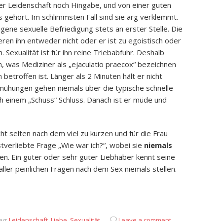
er Leidenschaft noch Hingabe, und von einer guten
 gehört. Im schlimmsten Fall sind sie arg verklemmt.
igene sexuelle Befriedigung stets an erster Stelle. Die
eren ihn entweder nicht oder er ist zu egoistisch oder
Sexualität ist für ihn reine Triebabfuhr. Deshalb
m, was Mediziner als „ejaculatio praecox“ bezeichnen
betroffen ist. Länger als 2 Minuten hält er nicht
mühungen gehen niemals über die typische schnelle
ch einem „Schuss“ Schluss. Danach ist er müde und
ht selten nach dem viel zu kurzen und für die Frau
tverliebte Frage „Wie war ich?“, wobei sie
niemals
en. Ein guter oder sehr guter Liebhaber kennt seine
aller peinlichen Fragen nach dem Sex niemals stellen.
App
it
eilen
ag:
Leidenschaft
,
Liebe
,
Sexualität
Leave a comment