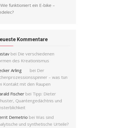
Wie funktioniert ein E-bike –
edelec?
eueste Kommentare
ustav
bei
Die verschiedenen
ormen des Kreationismus
ecker Arling
bei
Der
ichenprozessionsspinner – was tun
ei Kontakt mit den Raupen
arald Fischer
bei
Tipp: Dieter
chuster, Quantengedächtnis und
sterblichkeit
errit Demetrio
bei
Was sind
alytische und synthetische Urteile?