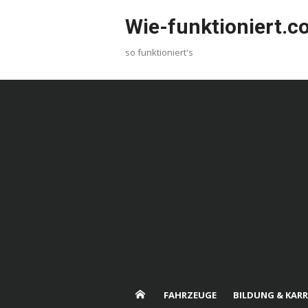
Skip
Wie-funktioniert.
to
content
so funktioniert's
FAHRZEUGE
BILDUNG & KARR