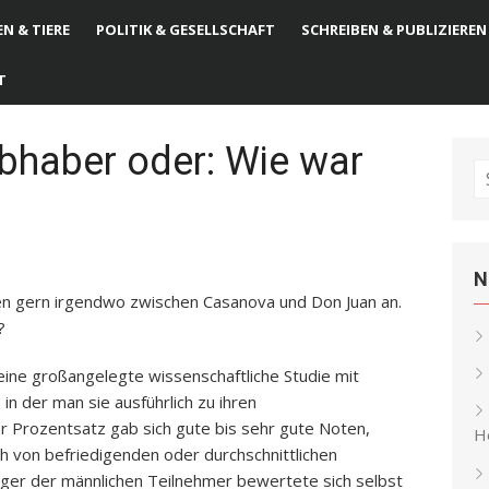
N & TIERE
POLITIK & GESELLSCHAFT
SCHREIBEN & PUBLIZIEREN
T
ebhaber oder: Wie war
S
fo
N
ten gern irgendwo zwischen Casanova und Don Juan an.
?
ine großangelegte wissenschaftliche Studie mit
n der man sie ausführlich zu ihren
er Prozentsatz gab sich gute bis sehr gute Noten,
He
 von befriedigenden oder durchschnittlichen
ziger der männlichen Teilnehmer bewertete sich selbst