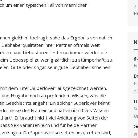
ich um einen typischen Fall von männlicher
P
nen gleich mitbefragt, sähe das Ergebnis vermutlich
N
 Liebhaberqualitäten ihrer Partner oftmals weit
gebern und Liebesforen liest man immer wieder die
g
im Liebesspiel zu wenig zärtlich, zu stümperhaft, zu
F
 seien. Gute oder sogar sehr gute Liebhaber scheinen
B
E
r mit dem Titel „Superlover“ ausgezeichnet werden.
b
t und Hingabe noch an profundem Wissen, was die
H
n Geschlechts angeht. Ein solcher Superlover kennt
S
dürfnisse der Frau ein und hat ein intuitives Wissen
Un
art“. Er braucht nicht viel Anleitung von Seiten der
. Dass Sex variantenreich und für beide Partner
G
er zu sagen. Da Superlover so selten anzutreffen sind,
an