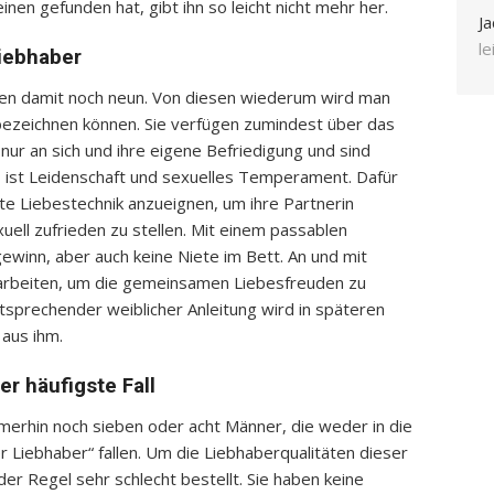
inen gefunden hat, gibt ihn so leicht nicht mehr her.
Ja
l
iebhaber
en damit noch neun. Von diesen wiederum wird man
bezeichnen können. Sie verfügen zumindest über das
nur an sich und ihre eigene Befriedigung und sind
hlt, ist Leidenschaft und sexuelles Temperament. Dafür
 gute Liebestechnik anzueignen, um ihre Partnerin
ll zufrieden zu stellen. Mit einem passablen
ewinn, aber auch keine Niete im Bett. An und mit
arbeiten, um die gemeinsamen Liebesfreuden zu
tsprechender weiblicher Anleitung wird in späteren
 aus ihm.
er häufigste Fall
merhin noch sieben oder acht Männer, die weder in die
 Liebhaber“ fallen. Um die Liebhaberqualitäten dieser
er Regel sehr schlecht bestellt. Sie haben keine