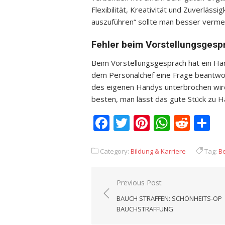
Flexibilität, Kreativität und Zuverläs
auszuführen“ sollte man besser verme
Fehler beim Vorstellungsgesp
Beim Vorstellungsgespräch hat ein Hand
dem Personalchef eine Frage beantwor
des eigenen Handys unterbrochen wir
besten, man lässt das gute Stück zu H
Facebook
Twitter
Pinterest
Whats
Redd
T
Category:
Bildung & Karriere
Tag:
B
Previous Post
Beitrags-
BAUCH STRAFFEN: SCHÖNHEITS-OP
Navigation
BAUCHSTRAFFUNG