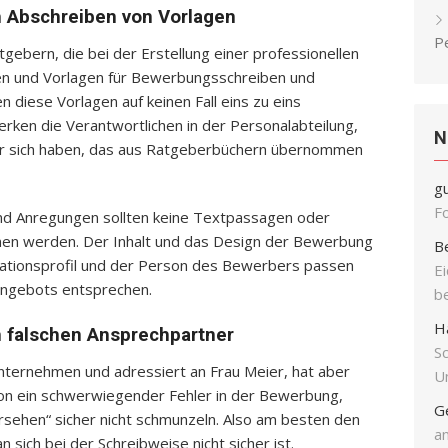
h Abschreiben von Vorlagen
P
gebern, die bei der Erstellung einer professionellen
en und Vorlagen für Bewerbungsschreiben und
en diese Vorlagen auf keinen Fall eins zu eins
ken die Verantwortlichen in der Personalabteilung,
N
r sich haben, das aus Ratgeberbüchern übernommen
g
F
und Anregungen sollten keine Textpassagen oder
en werden. Der Inhalt und das Design der Bewerbung
B
ikationsprofil und der Person des Bewerbers passen
E
angebots entsprechen.
b
H
h falschen Ansprechpartner
S
nternehmen und adressiert an Frau Meier, hat aber
Un
chon ein schwerwiegender Fehler in der Bewerbung,
G
rsehen“ sicher nicht schmunzeln. Also am besten den
an
ich bei der Schreibweise nicht sicher ist.