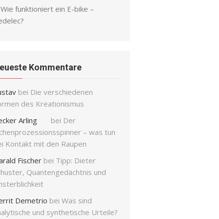
Wie funktioniert ein E-bike –
edelec?
eueste Kommentare
ustav
bei
Die verschiedenen
ormen des Kreationismus
ecker Arling
bei
Der
ichenprozessionsspinner – was tun
ei Kontakt mit den Raupen
arald Fischer
bei
Tipp: Dieter
chuster, Quantengedächtnis und
sterblichkeit
errit Demetrio
bei
Was sind
alytische und synthetische Urteile?