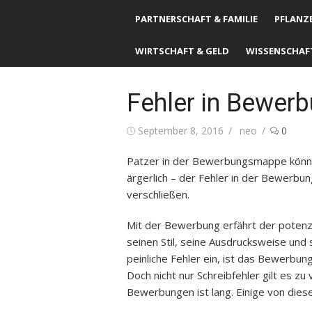
PARTNERSCHAFT & FAMILIE
PFLANZE
WIRTSCHAFT & GELD
WISSENSCHAF
Fehler in Bewer
Posted
September 8, 2016
Author
neo
0
on
Patzer in der Bewerbungsmappe können 
ärgerlich – der Fehler in der Bewerbu
verschließen.
Mit der Bewerbung erfährt der potenz
seinen Stil, seine Ausdrucksweise und 
peinliche Fehler ein, ist das Bewerbun
Doch nicht nur Schreibfehler gilt es zu
Bewerbungen ist lang. Einige von dies