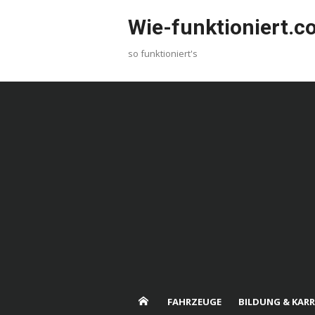
Skip
Wie-funktioniert.
to
content
so funktioniert's
FAHRZEUGE
BILDUNG & KARR