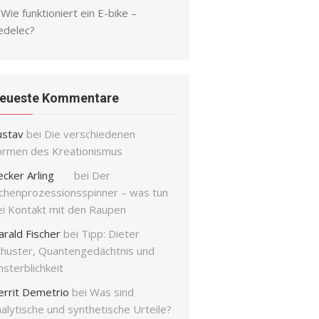
Wie funktioniert ein E-bike –
edelec?
eueste Kommentare
ustav
bei
Die verschiedenen
ormen des Kreationismus
ecker Arling
bei
Der
ichenprozessionsspinner – was tun
ei Kontakt mit den Raupen
arald Fischer
bei
Tipp: Dieter
chuster, Quantengedächtnis und
sterblichkeit
errit Demetrio
bei
Was sind
alytische und synthetische Urteile?