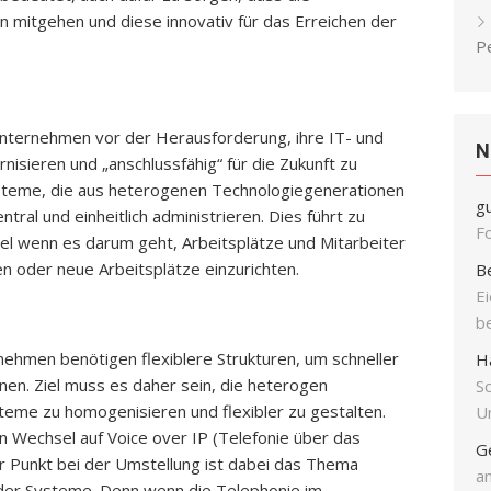
mitgehen und diese innovativ für das Erreichen der
P
Unternehmen vor der Herausforderung, ihre IT- und
N
sieren und „anschlussfähig“ für die Zukunft zu
steme, die aus heterogenen Technologiegenerationen
g
ntral und einheitlich administrieren. Dies führt zu
F
el wenn es darum geht, Arbeitsplätze und Mitarbeiter
n oder neue Arbeitsplätze einzurichten.
B
E
b
hmen benötigen flexiblere Strukturen, um schneller
H
nen. Ziel muss es daher sein, die heterogen
S
me zu homogenisieren und flexibler zu gestalten.
Un
n Wechsel auf Voice over IP (Telefonie über das
G
er Punkt bei der Umstellung ist dabei das Thema
an
 der Systeme. Denn wenn die Telephonie im