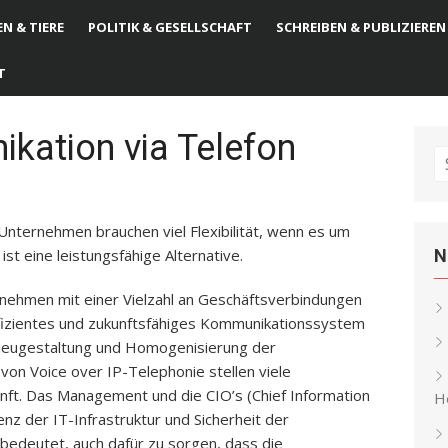
N & TIERE
POLITIK & GESELLSCHAFT
SCHREIBEN & PUBLIZIEREN
T
kation via Telefon
S
fo
Unternehmen brauchen viel Flexibilität, wenn es um
st eine leistungsfähige Alternative.
N
rnehmen mit einer Vielzahl an Geschäftsverbindungen
ffizientes und zukunftsfähiges Kommunikationssystem
Neugestaltung und Homogenisierung der
von Voice over IP-Telephonie stellen viele
nft. Das Management und die CIO’s (Chief Information
He
ienz der IT-Infrastruktur und Sicherheit der
bedeutet, auch dafür zu sorgen, dass die