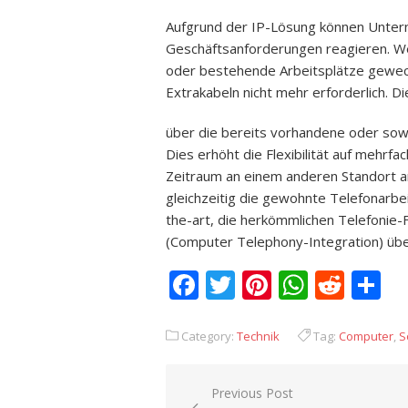
Aufgrund der IP-Lösung können Unter
Geschäftsanforderungen reagieren. We
oder bestehende Arbeitsplätze gewec
Extrakabeln nicht mehr erforderlich. D
über die bereits vorhandene oder sowie
Dies erhöht die Flexibilität auf mehrfa
Zeitraum an einem anderen Standort 
gleichzeitig die gewohnte Telefonarbe
the-art, die herkömmlichen Telefoni
(Computer Telephony-Integration) übe
Facebook
Twitter
Pinterest
Whats
Redd
T
Category:
Technik
Tag:
Computer
,
S
Previous Post