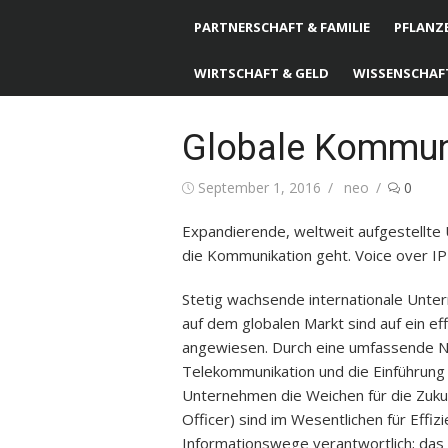
PARTNERSCHAFT & FAMILIE
PFLANZE
WIRTSCHAFT & GELD
WISSENSCHAF
Globale Kommuni
Posted
September 1, 2016
Author
neo
0
on
Expandierende, weltweit aufgestellte 
die Kommunikation geht. Voice over IP i
Stetig wachsende internationale Unte
auf dem globalen Markt sind auf ein e
angewiesen. Durch eine umfassende 
Telekommunikation und die Einführung 
Unternehmen die Weichen für die Zuku
Officer) sind im Wesentlichen für Effiz
Informationswege verantwortlich; das 