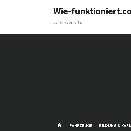
Skip
Wie-funktioniert.
to
content
so funktioniert's
FAHRZEUGE
BILDUNG & KARR