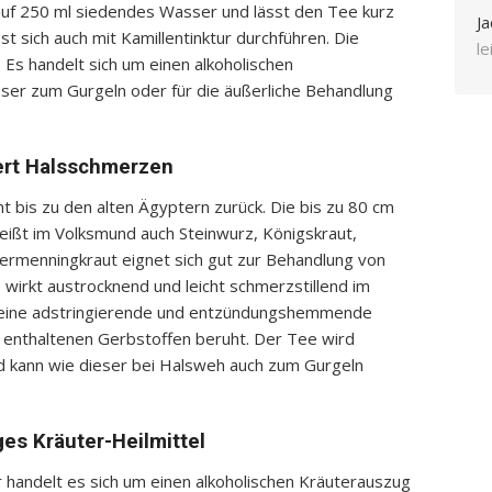
auf 250 ml siedendes Wasser und lässt den Tee kurz
Ja
st sich auch mit Kamillentinktur durchführen. Die
l
Es handelt sich um einen alkoholischen
ser zum Gurgeln oder für die äußerliche Behandlung
ert Halsschmerzen
ht bis zu den alten Ägyptern zurück. Die bis zu 80 cm
eißt im Volksmund auch Steinwurz, Königskraut,
rmenningkraut eignet sich gut zur Behandlung von
irkt austrocknend und leicht schmerzstillend im
s eine adstringierende und entzündungshemmende
e enthaltenen Gerbstoffen beruht. Der Tee wird
d kann wie dieser bei Halsweh auch zum Gurgeln
tiges Kräuter-Heilmittel
handelt es sich um einen alkoholischen Kräuterauszug