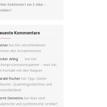
Wie funktioniert ein E-bike –
edelec?
eueste Kommentare
ustav
bei
Die verschiedenen
ormen des Kreationismus
ecker Arling
bei
Der
ichenprozessionsspinner – was tun
ei Kontakt mit den Raupen
arald Fischer
bei
Tipp: Dieter
chuster, Quantengedächtnis und
sterblichkeit
errit Demetrio
bei
Was sind
alytische und synthetische Urteile?