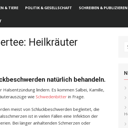
N & TIERE
POLITIK & GESELLSCHAFT
SCHREIBEN & PUBLIZIEREN
T
ertee: Heilkräuter
S
fo
N
ckbeschwerden natürlich behandeln.
 Halsentzündung lindern. Es kommen Salbei, Kamille,
räuterauszüge wie
Schwedenbitter
in Frage.
den meist von Schluckbeschwerden begleitet, die
He
schmerzen ist in vielen Fällen eine Infektion der
rien. Bei länger anhaltenden Schmerzen oder