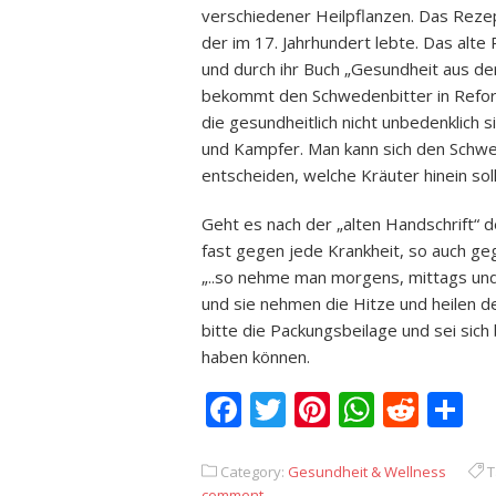
verschiedener Heilpflanzen. Das Rezep
der im 17. Jahrhundert lebte. Das alt
und durch ihr Buch „Gesundheit aus d
bekommt den Schwedenbitter in Reform
die gesundheitlich nicht unbedenklich 
und Kampfer. Man kann sich den Schwe
entscheiden, welche Kräuter hinein sol
Geht es nach der „alten Handschrift“ 
fast gegen jede Krankheit, so auch g
„..so nehme man morgens, mittags und
und sie nehmen die Hitze und heilen d
bitte die Packungsbeilage und sei sic
haben können.
Facebook
Twitter
Pinterest
Whats
Redd
T
Category:
Gesundheit & Wellness
T
comment