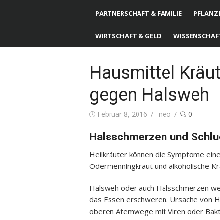
PARTNERSCHAFT & FAMILIE
PFLANZE
WIRTSCHAFT & GELD
WISSENSCHAF
Hausmittel Kräut
gegen Halsweh
Posted
Februar 8, 2016
Author
neo
0
on
Halsschmerzen und Schlu
Heilkräuter können die Symptome einer
Odermenningkraut und alkoholische K
Halsweh oder auch Halsschmerzen wer
das Essen erschweren. Ursache von Hals
oberen Atemwege mit Viren oder Bakte