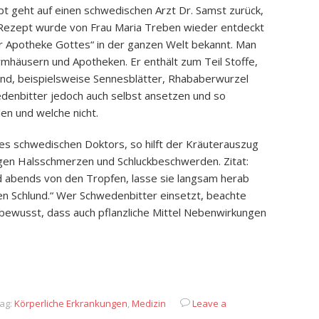
t geht auf einen schwedischen Arzt Dr. Samst zurück,
e Rezept wurde von Frau Maria Treben wieder entdeckt
er Apotheke Gottes“ in der ganzen Welt bekannt. Man
häusern und Apotheken. Er enthält zum Teil Stoffe,
sind, beispielsweise Sennesblätter, Rhababerwurzel
denbitter jedoch auch selbst ansetzen und so
len und welche nicht.
des schwedischen Doktors, so hilft der Kräuterauszug
egen Halsschmerzen und Schluckbeschwerden. Zitat:
 abends von den Tropfen, lasse sie langsam herab
en Schlund.“ Wer Schwedenbitter einsetzt, beachte
h bewusst, dass auch pflanzliche Mittel Nebenwirkungen
App
it
eilen
ag:
Körperliche Erkrankungen
,
Medizin
Leave a