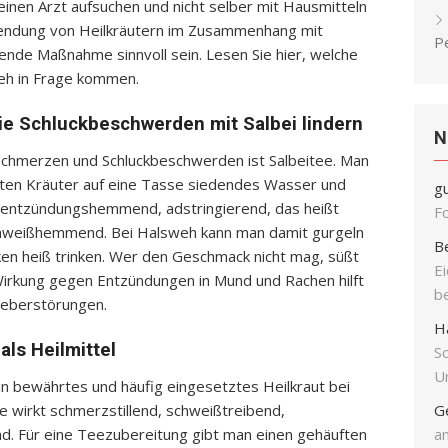
einen Arzt aufsuchen und nicht selber mit Hausmitteln
wendung von Heilkräutern im Zusammenhang mit
P
itende Maßnahme sinnvoll sein. Lesen Sie hier, welche
eh in Frage kommen.
e Schluckbeschwerden mit Salbei lindern
N
chmerzen und Schluckbeschwerden ist Salbeitee. Man
ten Kräuter auf eine Tasse siedendes Wasser und
g
kt entzündungshemmend, adstringierend, das heißt
F
chweißhemmend. Bei Halsweh kann man damit gurgeln
B
ken heiß trinken. Wer den Geschmack nicht mag, süßt
E
Wirkung gegen Entzündungen in Mund und Rachen hilft
b
Leberstörungen.
H
als Heilmittel
S
Un
ein bewährtes und häufig eingesetztes Heilkraut bei
e wirkt schmerzstillend, schweißtreibend,
G
 Für eine Teezubereitung gibt man einen gehäuften
an