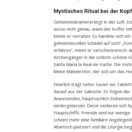
Mystisches Ritual bei der Kop
Geheimniskrämerei liegt in der Luft. 
wisse nicht genau, wann der Koffer mi
könne er verraten: Es handele sich um
geheimnisvollen Schädel auf sich? „K
erfahren“, meint er verschwörerisch.
Kirchengänger in die schlicht-schöne 
Santa Maria la Real de Irache. Die Vor
kleine Männerchor, der sich um das Hol
Feierlich trägt Señor Xavier ein Tablet
darauf aus der Sakristei. Es folgen der
Anwesenden, hauptsächlich Einheimisc
niedergelassen. Diese verlieren sich f
Hauptschiffs. Fremde sind nur wenige z
scheint mehr eine familiäre Angelegenh
Altartisch platziert und die Liturgie b