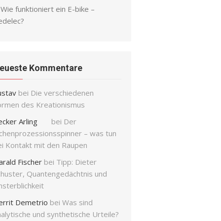
Wie funktioniert ein E-bike –
edelec?
eueste Kommentare
ustav
bei
Die verschiedenen
ormen des Kreationismus
ecker Arling
bei
Der
ichenprozessionsspinner – was tun
ei Kontakt mit den Raupen
arald Fischer
bei
Tipp: Dieter
chuster, Quantengedächtnis und
sterblichkeit
errit Demetrio
bei
Was sind
alytische und synthetische Urteile?