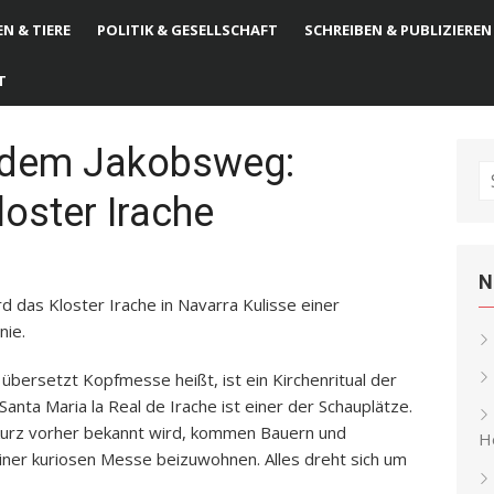
N & TIERE
POLITIK & GESELLSCHAFT
SCHREIBEN & PUBLIZIEREN
T
f dem Jakobsweg:
S
oster Irache
fo
N
d das Kloster Irache in Navarra Kulisse einer
nie.
 übersetzt Kopfmesse heißt, ist ein Kirchenritual der
Santa Maria la Real de Irache ist einer der Schauplätze.
kurz vorher bekannt wird, kommen Bauern und
He
einer kuriosen Messe beizuwohnen. Alles dreht sich um