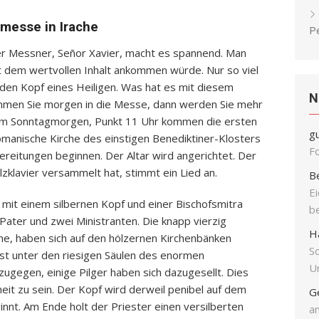
fmesse in Irache
P
Der Messner, Señor Xavier, macht es spannend. Man
t dem wertvollen Inhalt ankommen würde. Nur so viel
 den Kopf eines Heiligen. Was hat es mit diesem
N
ommen Sie morgen in die Messe, dann werden Sie mehr
 Am Sonntagmorgen, Punkt 11 Uhr kommen die ersten
g
romanische Kirche des einstigen Benediktiner-Klosters
F
bereitungen beginnen. Der Altar wird angerichtet. Der
zklavier versammelt hat, stimmt ein Lied an.
B
E
t mit einem silbernen Kopf und einer Bischofsmitra
b
 Pater und zwei Ministranten. Die knapp vierzig
H
he, haben sich auf den hölzernen Kirchenbänken
S
ast unter den riesigen Säulen des enormen
Un
ugegen, einige Pilger haben sich dazugesellt. Dies
eit zu sein. Der Kopf wird derweil penibel auf dem
G
eginnt. Am Ende holt der Priester einen versilberten
an