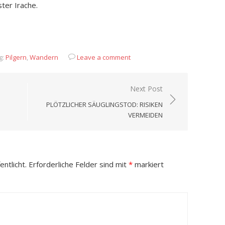
ter Irache.
App
it
eilen
g:
Pilgern
,
Wandern
Leave a comment
Next Post
PLÖTZLICHER SÄUGLINGSTOD: RISIKEN
VERMEIDEN
ntlicht.
Erforderliche Felder sind mit
*
markiert