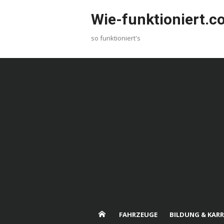
Skip
Wie-funktioniert.
to
content
so funktioniert's
FAHRZEUGE
BILDUNG & KARR