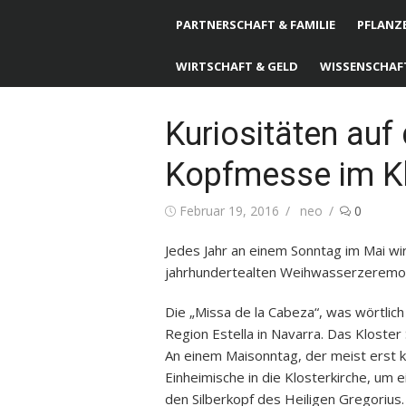
PARTNERSCHAFT & FAMILIE
PFLANZE
WIRTSCHAFT & GELD
WISSENSCHAF
Kuriositäten au
Kopfmesse im Kl
Posted
Februar 19, 2016
Author
neo
0
on
Jedes Jahr an einem Sonntag im Mai wir
jahrhundertealten Weihwasserzeremo
Die „Missa de la Cabeza“, was wörtlich
Region Estella in Navarra. Das Kloster 
An einem Maisonntag, der meist erst 
Einheimische in die Klosterkirche, um 
den Silberkopf des Heiligen Gregorius.