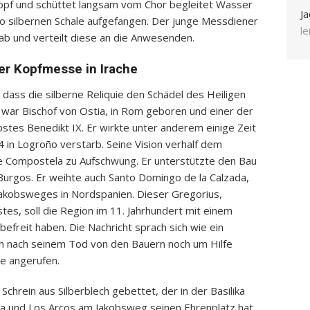
 Kopf und schüttet langsam vom Chor begleitet Wasser
Ja
so silbernen Schale aufgefangen. Der junge Messdiener
l
n ab und verteilt diese an die Anwesenden.
er Kopfmesse in Irache
 dass die silberne Reliquie den Schädel des Heiligen
s war Bischof von Ostia, in Rom geboren und einer der
stes Benedikt IX. Er wirkte unter anderem einige Zeit
4 in Logroño verstarb. Seine Vision verhalf dem
de Compostela zu Aufschwung. Er unterstützte den Bau
Burgos. Er weihte auch Santo Domingo de la Calzada,
Jakobsweges in Nordspanien. Dieser Gregorius,
tes, soll die Region im 11. Jahrhundert mit einem
freit haben. Die Nachricht sprach sich wie ein
h nach seinem Tod von den Bauern noch um Hilfe
e angerufen.
Schrein aus Silberblech gebettet, der in der Basilika
la und Los Arcos am Jakobsweg seinen Ehrenplatz hat.