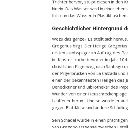
Trichter hervor, stülpt diesen in den
hinein. Das Wasser wird in einer eben
füllt nun das Wasser in Plastikflasche
Geschichtlicher Hintergrund d
Wozu das ganze? Es stellt sich heraus,
Gregorius birgt. Der Heilige Gregoriu
ersten Jakobspilger im Auftrag des Pap
im Kloster Irache bevor er im Jahr 104
christlichen Pilgerweg nach Santiago 
der Pilgerbrücken von La Calzada und 
einen der bekanntesten Heiligen des 
Benediktiner und Bibliothekar des Paps
Wunder von einer Heuschreckenplage be
Lauffeuer herum. Und so wurde er auc
gegen Blattläuse und andere Schädling
Sein Schädel wurde in einen prächtigen 
San Gregorio Ostiense zwischen Estel