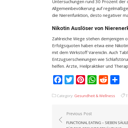
Untersuchungen rund 30 Prozent der c
Allgemeinbevölkerung auf regelmäßige
die Nierenfunktion, desto negativer m
Nikotin Auslöser von Nierene
Zahlreiche Wege stehen demjenigen of
Erfolgsquoten haben etwa eine Nikot
mit dem Wirkstoff Vareniclin. Auch Tab
Entzugserscheinungen wie Schlafstöru
helfen. Ärzte, Heilpraktiker und Ther
Facebook
Twitter
Pinterest
Whats
Redd
T
Category:
Gesundheit & Wellness
T
Previous Post
Beitrags-
FUNCTIONAL EATING – SIEBEN SÄUL