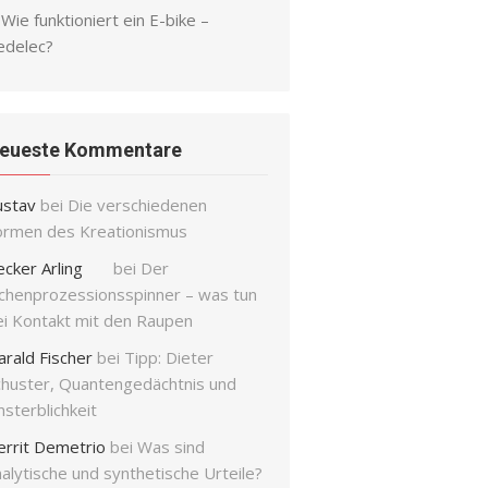
Wie funktioniert ein E-bike –
edelec?
eueste Kommentare
ustav
bei
Die verschiedenen
ormen des Kreationismus
ecker Arling
bei
Der
ichenprozessionsspinner – was tun
ei Kontakt mit den Raupen
arald Fischer
bei
Tipp: Dieter
chuster, Quantengedächtnis und
sterblichkeit
errit Demetrio
bei
Was sind
alytische und synthetische Urteile?