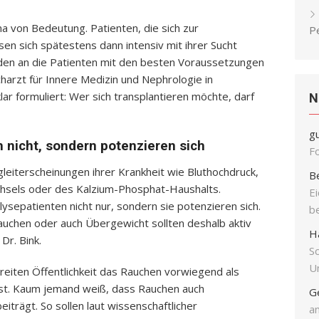
a von Bedeutung. Patienten, die sich zur
P
en sich spätestens dann intensiv mit ihrer Sucht
den an die Patienten mit den besten Voraussetzungen
charzt für Innere Medizin und Nephrologie in
ar formuliert: Wer sich transplantieren möchte, darf
N
g
 nicht, sondern potenzieren sich
F
gleiterscheinungen ihrer Krankheit wie Bluthochdruck,
B
hsels oder des Kalzium-Phosphat-Haushalts.
E
lysepatienten nicht nur, sondern sie potenzieren sich.
b
auchen oder auch Übergewicht sollten deshalb aktiv
H
r. Bink.
S
Un
breiten Öffentlichkeit das Rauchen vorwiegend als
ist. Kaum jemand weiß, dass Rauchen auch
G
trägt. So sollen laut wissenschaftlicher
an