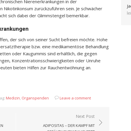
hronischen Nierenerkrankungen in der
Ja
n Nikotinkonsum zurückzuführen sein. Je schwächer
l
acht sich dabei der Glimmstengel bemerkbar.
rkrankungen
fen, der sich von seiner Sucht befreien möchte. Hohe
inersatztherapie bzw. eine medikamentöse Behandlung
letten oder Kaugummis sind erhältlich, die gegen
ngen, Konzentrationsschwierigkeiten oder Unruhe
apeuten bieten Hilfen zur Rauchentwöhnung an.
App
it
eilen
ag:
Medizin
,
Organspenden
Leave a comment
Next Post
EN
ADIPOSITAS – DER KAMPF MIT