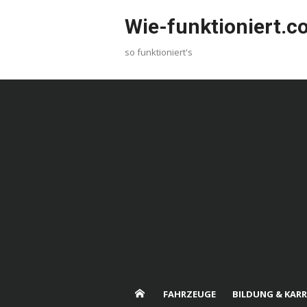
Skip
Wie-funktioniert.
to
content
so funktioniert's
FAHRZEUGE
BILDUNG & KARR