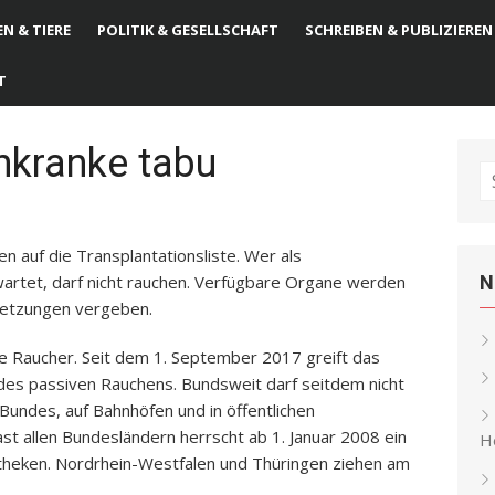
N & TIERE
POLITIK & GESELLSCHAFT
SCHREIBEN & PUBLIZIEREN
T
enkranke tabu
S
fo
 auf die Transplantationsliste. Wer als
wartet, darf nicht rauchen. Verfügbare Organe werden
N
setzungen vergeben.
te Raucher. Seit dem 1. September 2017 greift das
es passiven Rauchens. Bundsweit darf seitdem nicht
 Bundes, auf Bahnhöfen und in öffentlichen
st allen Bundesländern herrscht ab 1. Januar 2008 ein
He
theken. Nordrhein-Westfalen und Thüringen ziehen am