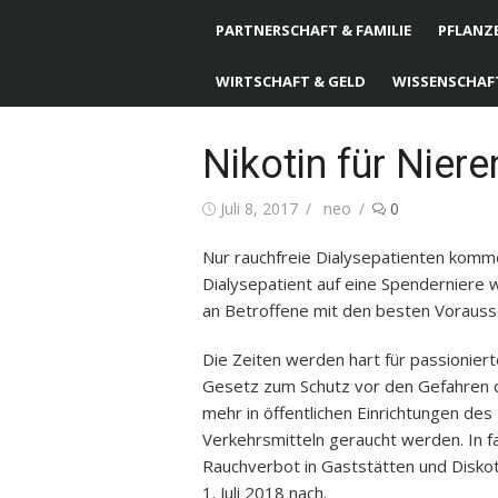
PARTNERSCHAFT & FAMILIE
PFLANZE
WIRTSCHAFT & GELD
WISSENSCHAF
Nikotin für Nier
Posted
Juli 8, 2017
Author
neo
0
on
Nur rauchfreie Dialysepatienten kommen
Dialysepatient auf eine Spenderniere 
an Betroffene mit den besten Voraus
Die Zeiten werden hart für passionier
Gesetz zum Schutz vor den Gefahren d
mehr in öffentlichen Einrichtungen des
Verkehrsmitteln geraucht werden. In fa
Rauchverbot in Gaststätten und Disko
1. Juli 2018 nach.