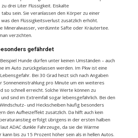
zu drei Liter Flüssigkeit. Eiskalte
s tabu sein. Sie veranlassen den Körper zu einer
was den Flüssigkeitsverlust zusätzlich erhöht.
ie Mineralwasser, verdünnte Säfte oder Kräutertee.
man verzichten.
 besonders gefährdet
 Beispiel Hunde dürfen unter keinen Umständen – auch
Sonne im Auto zurückgelassen werden. Im Pkw ist eine
 Lebensgefahr. Bei 30 Grad heizt sich nach Angaben
r Sonneneinstrahlung pro Minute um ein weiteres
d so schnell erreicht. Solche Werte können zu
und sind im Extremfall sogar lebensgefährlich. Bei den
 Windschutz- und Heckscheiben häufig besonders
n den Aufheizeffekt zusätzlich. Da hilft auch kein
eraturanstieg erfolgt übrigens in der ersten halben
 laut ADAC dunkle Fahrzeuge, da sie die Wärme
ann bis zu 15 Prozent höher sein als in hellen Autos.