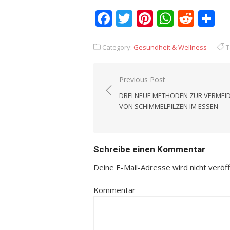
Facebook
Twitter
Pinterest
Whats
Redd
T
Category:
Gesundheit & Wellness
T
Previous Post
Beitrags-
DREI NEUE METHODEN ZUR VERME
Navigation
VON SCHIMMELPILZEN IM ESSEN
Schreibe einen Kommentar
Deine E-Mail-Adresse wird nicht veröffe
Kommentar