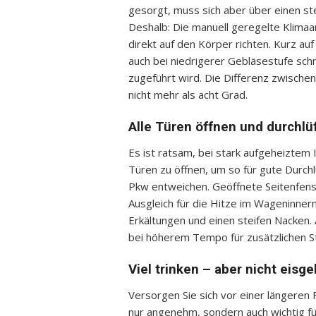
gesorgt, muss sich aber über einen s
Deshalb: Die manuell geregelte Klimaan
direkt auf den Körper richten. Kurz a
auch bei niedrigerer Gebläsestufe sch
zugeführt wird. Die Differenz zwisch
nicht mehr als acht Grad.
Alle Türen öffnen und durchlü
Es ist ratsam, bei stark aufgeheiztem
Türen zu öffnen, um so für gute Durch
Pkw entweichen. Geöffnete Seitenfenst
Ausgleich für die Hitze im Wageninner
Erkältungen und einen steifen Nacken
bei höherem Tempo für zusätzlichen S
Viel trinken – aber nicht eisge
Versorgen Sie sich vor einer längeren F
nur angenehm, sondern auch wichtig fü