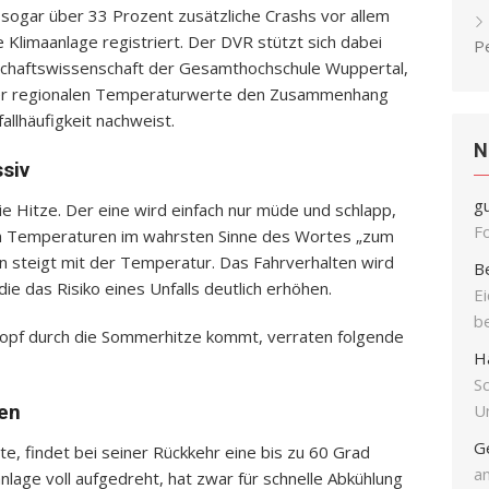
sogar über 33 Prozent zusätzliche Crashs vor allem
Klimaanlage registriert. Der DVR stützt sich dabei
P
tschaftswissenschaft der Gesamthochschule Wuppertal,
d der regionalen Temperaturwerte den Zusammenhang
llhäufigkeit nachweist.
N
siv
g
ie Hitze. Der eine wird einfach nur müde und schlapp,
F
n Temperaturen im wahrsten Sinne des Wortes „zum
n steigt mit der Temperatur. Das Fahrverhalten wird
B
die das Risiko eines Unfalls deutlich erhöhen.
E
b
Kopf durch die Sommerhitze kommt, verraten folgende
H
S
Un
hen
G
te, findet bei seiner Rückkehr eine bis zu 60 Grad
an
anlage voll aufgedreht, hat zwar für schnelle Abkühlung