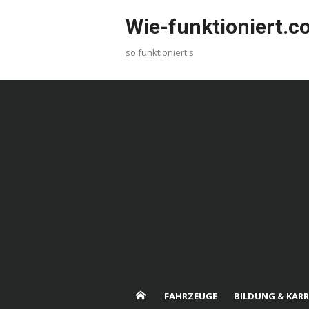
Skip
Wie-funktioniert.
to
content
so funktioniert's
FAHRZEUGE
BILDUNG & KARR