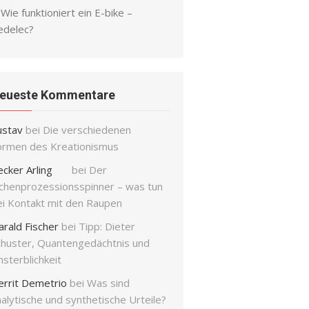
Wie funktioniert ein E-bike –
edelec?
eueste Kommentare
ustav
bei
Die verschiedenen
ormen des Kreationismus
ecker Arling
bei
Der
ichenprozessionsspinner – was tun
ei Kontakt mit den Raupen
arald Fischer
bei
Tipp: Dieter
chuster, Quantengedächtnis und
sterblichkeit
errit Demetrio
bei
Was sind
alytische und synthetische Urteile?