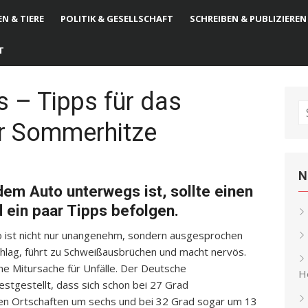
N & TIERE
POLITIK & GESELLSCHAFT
SCHREIBEN & PUBLIZIEREN
T
s – Tipps für das
S
er Sommerhitze
fo
N
m Auto unterwegs ist, sollte einen
 ein paar Tipps befolgen.
o ist nicht nur unangenehm, sondern ausgesprochen
hlag, führt zu Schweißausbrüchen und macht nervös.
ne Mitursache für Unfälle. Der Deutsche
He
festgestellt, dass sich schon bei 27 Grad
den Ortschaften um sechs und bei 32 Grad sogar um 13