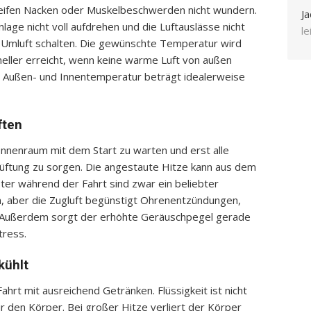
teifen Nacken oder Muskelbeschwerden nicht wundern.
Ja
lage nicht voll aufdrehen und die Luftauslässe nicht
l
uf Umluft schalten. Die gewünschte Temperatur wird
neller erreicht, wenn keine warme Luft von außen
en Außen- und Innentemperatur beträgt idealerweise
ften
 Innenraum mit dem Start zu warten und erst alle
lüftung zu sorgen. Die angestaute Hitze kann aus dem
er während der Fahrt sind zwar ein beliebter
n, aber die Zugluft begünstigt Ohrenentzündungen,
. Außerdem sorgt der erhöhte Geräuschpegel gerade
tress.
kühlt
ahrt mit ausreichend Getränken. Flüssigkeit ist nicht
r den Körper. Bei großer Hitze verliert der Körper