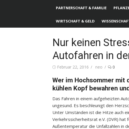
PARTNERSCHAFT & FAMILIE
PFLANZE
WIRTSCHAFT & GELD
WISSENSCHAF
Nur keinen Stres
Autofahren in d
Posted
Februar 22, 2016
Author
neo
0
on
Wer im Hochsommer mit de
kühlen Kopf bewahren und
Das Fahren in einem aufgeheizten Aut
ungesund. Es beschleunigt den Herzsc
Unter Umständen ist die Hitze auch ei
Verkehrssicherheitsrat e.V. (DVR) hat 
Außentemperatur die Unfallzahlen in 