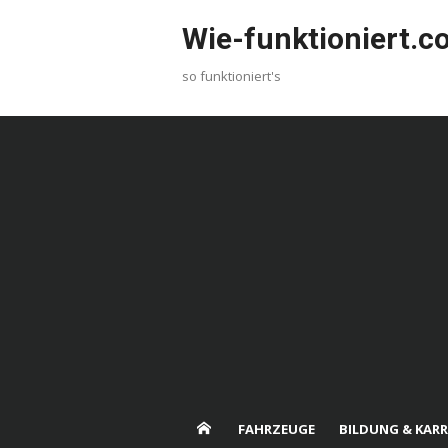
Skip
Wie-funktioniert.
to
content
so funktioniert's
FAHRZEUGE
BILDUNG & KARR