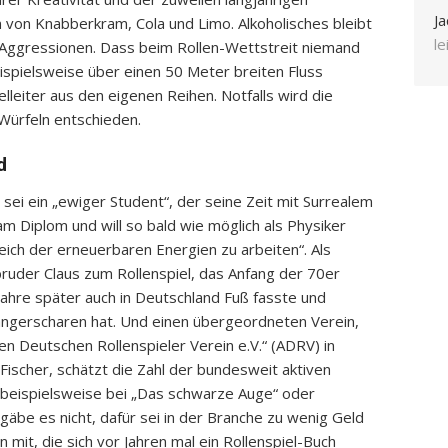
Ja
von Knabberkram, Cola und Limo. Alkoholisches bleibt
l
Aggressionen. Dass beim Rollen-Wettstreit niemand
ispielsweise über einen 50 Meter breiten Fluss
lleiter aus den eigenen Reihen. Notfalls wird die
Würfeln entschieden.
d
sei ein „ewiger Student“, der seine Zeit mit Surrealem
am Diplom und will so bald wie möglich als Physiker
ich der erneuerbaren Energien zu arbeiten“. Als
ruder Claus zum Rollenspiel, das Anfang der 70er
Jahre später auch in Deutschland Fuß fasste und
hängerscharen hat. Und einen übergeordneten Verein,
n Deutschen Rollenspieler Verein e.V.“ (ADRV) in
Fischer, schätzt die Zahl der bundesweit aktiven
h beispielsweise bei „Das schwarze Auge“ oder
be es nicht, dafür sei in der Branche zu wenig Geld
n mit, die sich vor Jahren mal ein Rollenspiel-Buch