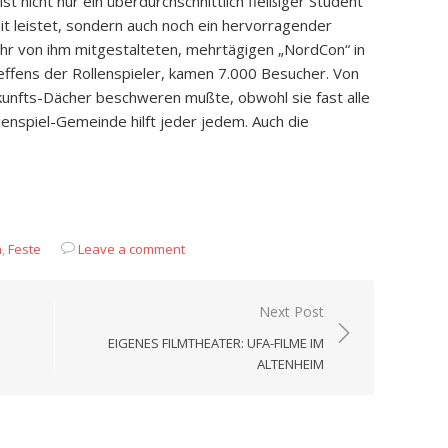
t nicht nur ein überdurchschnittlich fleißiger Student
it leistet, sondern auch noch ein hervorragender
hr von ihm mitgestalteten, mehrtägigen „NordCon“ in
fens der Rollenspieler, kamen 7.000 Besucher. Von
kunfts-Dächer beschweren mußte, obwohl sie fast alle
lenspiel-Gemeinde hilft jeder jedem. Auch die
App
it
eilen
n
,
Feste
Leave a comment
Next Post
EIGENES FILMTHEATER: UFA-FILME IM
ALTENHEIM