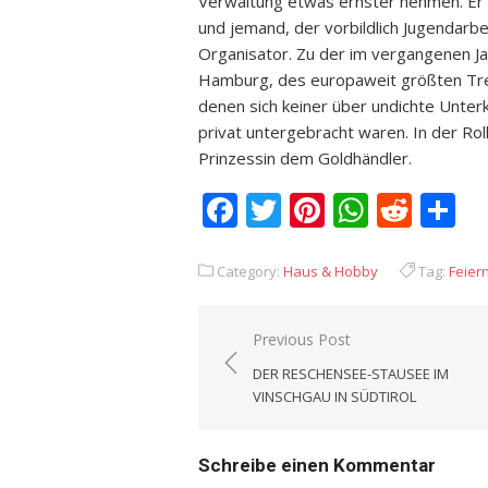
Verwaltung etwas ernster nehmen. Er is
und jemand, der vorbildlich Jugendarbe
Organisator. Zu der im vergangenen Ja
Hamburg, des europaweit größten Tref
denen sich keiner über undichte Unter
privat untergebracht waren. In der Rol
Prinzessin dem Goldhändler.
Facebook
Twitter
Pinterest
Whats
Redd
T
Category:
Haus & Hobby
Tag:
Feier
Previous Post
Beitrags-
DER RESCHENSEE-STAUSEE IM
Navigation
VINSCHGAU IN SÜDTIROL
Schreibe einen Kommentar