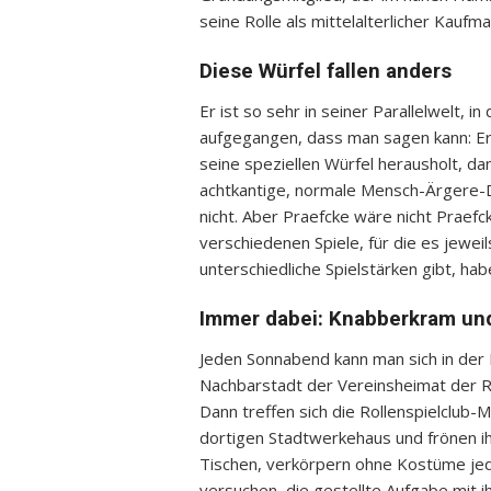
seine Rolle als mittelalterlicher Kauf
Diese Würfel fallen anders
Er ist so sehr in seiner Parallelwelt, 
aufgegangen, dass man sagen kann: Er
seine speziellen Würfel herausholt, dan
achtkantige, normale Mensch-Ärgere-D
nicht. Aber Praefcke wäre nicht Praefck
verschiedenen Spiele, für die es jewei
unterschiedliche Spielstärken gibt, ha
Immer dabei: Knabberkram un
Jeden Sonnabend kann man sich in der
Nachbarstadt der Vereinsheimat der Ro
Dann treffen sich die Rollenspielclub-M
dortigen Stadtwerkehaus und frönen ihr
Tischen, verkörpern ohne Kostüme jed
versuchen, die gestellte Aufgabe mit i