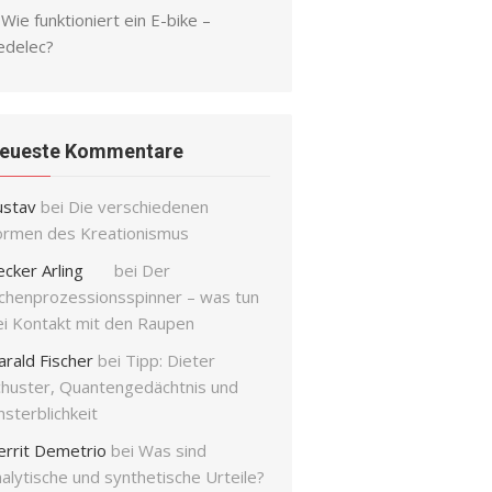
Wie funktioniert ein E-bike –
edelec?
eueste Kommentare
ustav
bei
Die verschiedenen
ormen des Kreationismus
ecker Arling
bei
Der
ichenprozessionsspinner – was tun
ei Kontakt mit den Raupen
arald Fischer
bei
Tipp: Dieter
chuster, Quantengedächtnis und
sterblichkeit
errit Demetrio
bei
Was sind
alytische und synthetische Urteile?