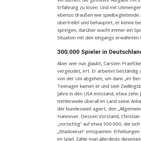
Erfahrung zu lösen. Und mit Unmengen 
ebenso draußen wie spielbegleitende 
übertreibt und behauptet, er könne be
springen, darüber wacht immer ein Spie
Situation mit den eingangs erwähnten 
300.000 Spieler in Deutschlan
Aber wer nun glaubt, Carsten Praefcke 
vergeudet, irrt. Er arbeitet beständig 
von der Uni abgehen, um dann „im Bere
Teenager kamen er und sein Zwillingsb
Jahre in den USA entstand, etwa zehn 
mittlerweile überall im Land seine An
der bundesweit agiert, den „Allgemeine
Hannover. Dessen Vorstand, Christian 
„vorsichtig“ auf etwa 300.000, die sic
„Shadowrun“ entspannen. Erhebungen gä
im Spiel. Zähle man allerdings diejenige