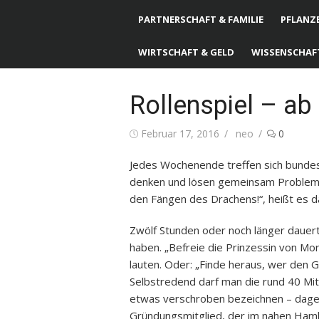
PARTNERSCHAFT & FAMILIE
PFLANZE
WIRTSCHAFT & GELD
WISSENSCHAF
Rollenspiel – ab 
Posted
Februar 17, 2016
Author
neo
0
on
Jedes Wochenende treffen sich bundes
denken und lösen gemeinsam Problemsi
den Fängen des Drachens!“, heißt es d
Zwölf Stunden oder noch länger dauert 
haben. „Befreie die Prinzessin von Mo
lauten. Oder: „Finde heraus, wer den 
Selbstredend darf man die rund 40 Mitg
etwas verschroben bezeichnen – dagege
Gründungsmitglied, der im nahen Hamb