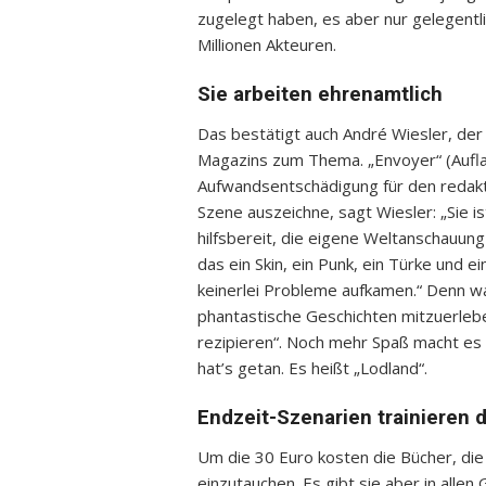
zugelegt haben, es aber nur gelegentli
Millionen Akteuren.
Sie arbeiten ehrenamtlich
Das bestätigt auch André Wiesler, de
Magazins zum Thema. „Envoyer“ (Aufla
Aufwandsentschädigung für den redakti
Szene auszeichne, sagt Wiesler: „Sie i
hilfsbereit, die eigene Weltanschauung 
das ein Skin, ein Punk, ein Türke und
keinerlei Probleme aufkamen.“ Denn wa
phantastische Geschichten mitzuerlebe
rezipieren“. Noch mehr Spaß macht es n
hat’s getan. Es heißt „Lodland“.
Endzeit-Szenarien trainieren 
Um die 30 Euro kosten die Bücher, die 
einzutauchen. Es gibt sie aber in allen