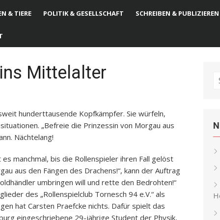
N & TIERE
POLITIK & GESELLSCHAFT
SCHREIBEN & PUBLIZIEREN
T
ins Mittelalter
S
fo
weit hunderttausende Kopfkämpfer. Sie würfeln,
tuationen. „Befreie die Prinzessin von Morgau aus
N
ann. Nächtelang!
es manchmal, bis die Rollenspieler ihren Fall gelöst
rgau aus den Fängen des Drachens!“, kann der Auftrag
Goldhändler umbringen will und rette den Bedrohten!“
lieder des „Rollenspielclub Tornesch 94 e.V.“ als
He
n hat Carsten Praefcke nichts. Dafür spielt das
urg eingeschriebene 29-jährige Student der Physik,