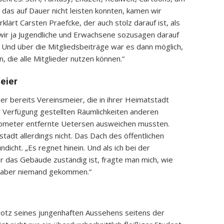
s das auf Dauer nicht leisten konnten, kamen wir
klärt Carsten Praefcke, der auch stolz darauf ist, als
 wir ja Jugendliche und Erwachsene sozusagen darauf
. Und über die Mitgliedsbeiträge war es dann möglich,
 die alle Mitglieder nutzen können.“
eier
er bereits Vereinsmeier, die in ihrer Heimatstadt
ur Verfügung gestellten Räumlichkeiten anderen
ilometer entfernte Uetersen ausweichen mussten.
rstadt allerdings nicht. Das Dach des öffentlichen
ndicht. „Es regnet hinein. Und als ich bei der
für das Gebäude zuständig ist, fragte man mich, wie
st aber niemand gekommen.“
trotz seines jungenhaften Aussehens seitens der