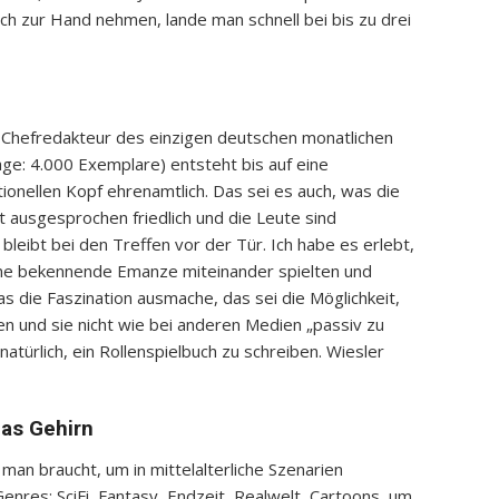
ch zur Hand nehmen, lande man schnell bei bis zu drei
r Chefredakteur des einzigen deutschen monatlichen
ge: 4.000 Exemplare) entsteht bis auf eine
onellen Kopf ehrenamtlich. Das sei es auch, was die
st ausgesprochen friedlich und die Leute sind
bleibt bei den Treffen vor der Tür. Ich habe es erlebt,
 eine bekennende Emanze miteinander spielten und
s die Faszination ausmache, das sei die Möglichkeit,
n und sie nicht wie bei anderen Medien „passiv zu
atürlich, ein Rollenspielbuch zu schreiben. Wiesler
das Gehirn
man braucht, um in mittelalterliche Szenarien
 Genres: SciFi, Fantasy, Endzeit, Realwelt, Cartoons, um