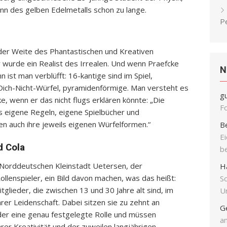
mann des gelben Edelmetalls schon zu lange.
P
in der Weite des Phantastischen und Kreativen
 wurde ein Realist des Irrealen. Und wenn Praefcke
N
n ist man verblüfft: 16-kantige sind im Spiel,
ich-Nicht-Würfel, pyramidenförmige. Man versteht es
g
e, wenn er das nicht flugs erklären könnte: „Die
F
ls eigene Regeln, eigene Spielbücher und
ben auch ihre jeweils eigenen Würfelformen.“
B
E
d Cola
b
 Norddeutschen Kleinstadt Uetersen, der
H
llenspieler, ein Bild davon machen, was das heißt:
S
itglieder, die zwischen 13 und 30 Jahre alt sind, im
Un
er Leidenschaft. Dabei sitzen sie zu zehnt an
G
er eine genau festgelegte Rolle und müssen
an
hrer Kreativität und der zuweilen langjährigen