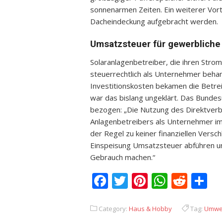
sonnenarmen Zeiten. Ein weiterer Vorte
Dacheindeckung aufgebracht werden.
Umsatzsteuer für gewerbliche
Solaranlagenbetreiber, die ihren Stro
steuerrechtlich als Unternehmer beha
Investitionskosten bekamen die Betrei
war das bislang ungeklärt. Das Bunde
bezogen: „Die Nutzung des Direktverbra
Anlagenbetreibers als Unternehmer im
der Regel zu keiner finanziellen Versch
Einspeisung Umsatzsteuer abführen u
Gebrauch machen.“
Facebook
Twitter
Pinterest
Whats
Redd
T
Category:
Haus & Hobby
Tag:
Umwel