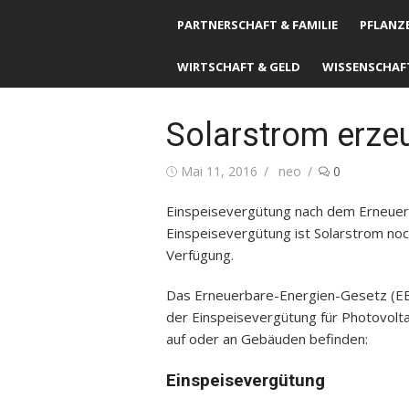
PARTNERSCHAFT & FAMILIE
PFLANZE
WIRTSCHAFT & GELD
WISSENSCHAF
Solarstrom erze
Posted
Mai 11, 2016
Author
neo
0
on
Einspeisevergütung nach dem Erneuer
Einspeisevergütung ist Solarstrom noc
Verfügung.
Das Erneuerbare-Energien-Gesetz (EE
der Einspeisevergütung für Photovoltai
auf oder an Gebäuden befinden:
Einspeisevergütung