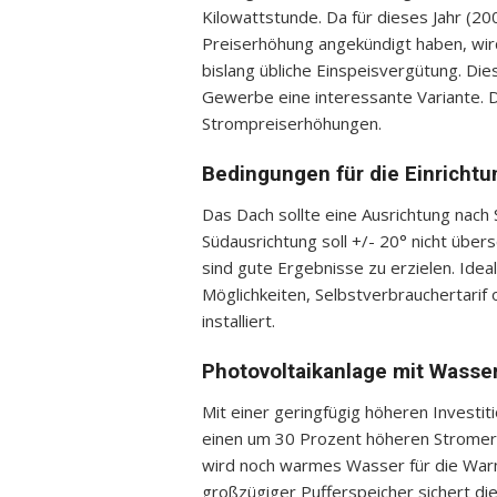
Kilowattstunde. Da für dieses Jahr (20
Preiserhöhung angekündigt haben, wird
bislang übliche Einspeisvergütung. Die
Gewerbe eine interessante Variante. 
Strompreiserhöhungen.
Bedingungen für die Einrichtu
Das Dach sollte eine Ausrichtung nac
Südausrichtung soll +/- 20° nicht übe
sind gute Ergebnisse zu erzielen. Idea
Möglichkeiten, Selbstverbrauchertarif 
installiert.
Photovoltaikanlage mit Wasse
Mit einer geringfügig höheren Investit
einen um 30 Prozent höheren Stromertra
wird noch warmes Wasser für die War
großzügiger Pufferspeicher sichert 