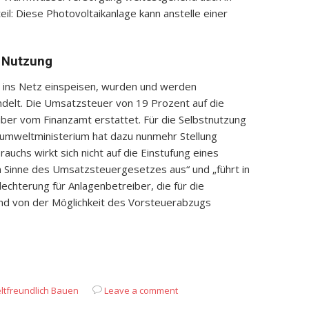
il: Diese Photovoltaikanlage kann anstelle einer
 Nutzung
m ins Netz einspeisen, wurden und werden
ndelt. Die Umsatzsteuer von 19 Prozent auf die
ber vom Finanzamt erstattet. Für die Selbstnutzung
sumweltministerium hat dazu nunmehr Stellung
uchs wirkt sich nicht auf die Einstufung eines
 Sinne des Umsatzsteuergesetzes aus“ und „führt in
lechterung für Anlagenbetreiber, die für die
nd von der Möglichkeit des Vorsteuerabzugs
App
it
eilen
tfreundlich Bauen
Leave a comment