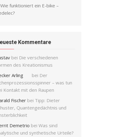
Wie funktioniert ein E-bike –
edelec?
eueste Kommentare
ustav
bei
Die verschiedenen
ormen des Kreationismus
ecker Arling
bei
Der
ichenprozessionsspinner – was tun
ei Kontakt mit den Raupen
arald Fischer
bei
Tipp: Dieter
chuster, Quantengedächtnis und
sterblichkeit
errit Demetrio
bei
Was sind
alytische und synthetische Urteile?