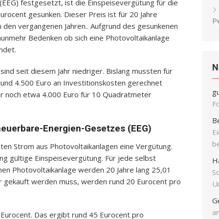
EG) festgesetzt, ist die Einspeisevergütung für die
rocent gesunken. Dieser Preis ist für 20 Jahre
P
 in den vergangenen Jahren.. Aufgrund des gesunkenen
 nunmehr Bedenken ob sich eine Photovoltaikanlage
ndet.
N
sind seit diesem Jahr niedriger. Bislang mussten für
und 4.500 Euro an Investitionskosten gerechnet
g
r noch etwa 4.000 Euro für 10 Quadratmeter
F
B
rneuerbare-Energien-Gesetzes (EEG)
E
b
zten Strom aus Photovoltaikanlagen eine Vergütung.
ang gültige Einspeisevergütung. Für jede selbst
H
nen Photovoltaikanlage werden 20 Jahre lang 25,01
S
hr gekauft werden muss, werden rund 20 Eurocent pro
Un
G
an
 Eurocent. Das ergibt rund 45 Eurocent pro