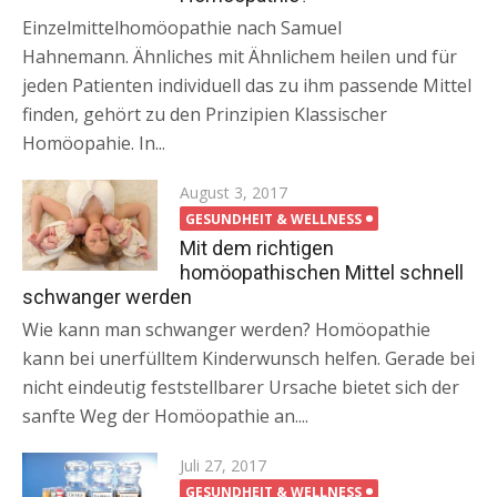
Einzelmittelhomöopathie nach Samuel
Hahnemann. Ähnliches mit Ähnlichem heilen und für
jeden Patienten individuell das zu ihm passende Mittel
finden, gehört zu den Prinzipien Klassischer
Homöopahie. In...
Posted
August 3, 2017
on
GESUNDHEIT & WELLNESS
Mit dem richtigen
homöopathischen Mittel schnell
schwanger werden
Wie kann man schwanger werden? Homöopathie
kann bei unerfülltem Kinderwunsch helfen. Gerade bei
nicht eindeutig feststellbarer Ursache bietet sich der
sanfte Weg der Homöopathie an....
Posted
Juli 27, 2017
on
GESUNDHEIT & WELLNESS