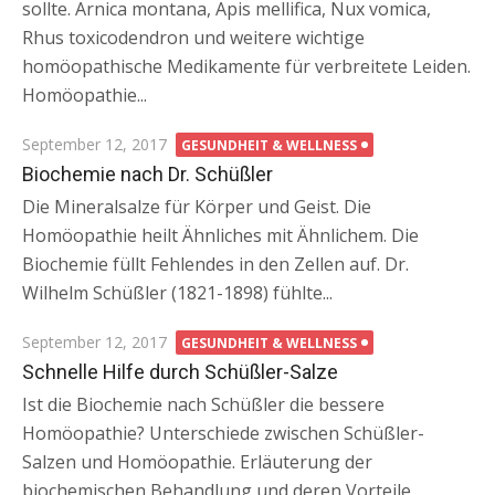
sollte. Arnica montana, Apis mellifica, Nux vomica,
Rhus toxicodendron und weitere wichtige
homöopathische Medikamente für verbreitete Leiden.
Homöopathie...
Posted
September 12, 2017
GESUNDHEIT & WELLNESS
on
Biochemie nach Dr. Schüßler
Die Mineralsalze für Körper und Geist. Die
Homöopathie heilt Ähnliches mit Ähnlichem. Die
Biochemie füllt Fehlendes in den Zellen auf. Dr.
Wilhelm Schüßler (1821-1898) fühlte...
Posted
September 12, 2017
GESUNDHEIT & WELLNESS
on
Schnelle Hilfe durch Schüßler-Salze
Ist die Biochemie nach Schüßler die bessere
Homöopathie? Unterschiede zwischen Schüßler-
Salzen und Homöopathie. Erläuterung der
biochemischen Behandlung und deren Vorteile