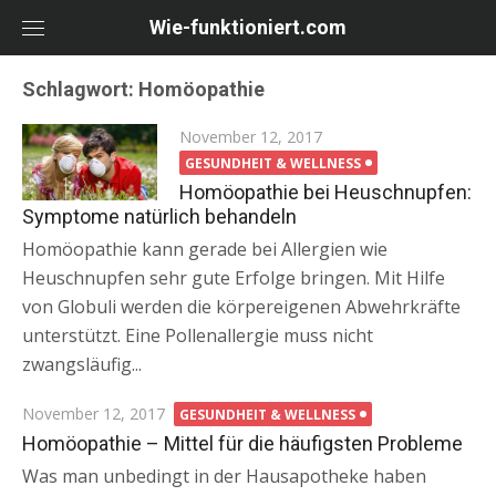
Skip
Wie-funktioniert.com
to
content
Schlagwort: Homöopathie
Posted
November 12, 2017
on
GESUNDHEIT & WELLNESS
Homöopathie bei Heuschnupfen:
Symptome natürlich behandeln
Homöopathie kann gerade bei Allergien wie
Heuschnupfen sehr gute Erfolge bringen. Mit Hilfe
von Globuli werden die körpereigenen Abwehrkräfte
unterstützt. Eine Pollenallergie muss nicht
zwangsläufig...
Posted
November 12, 2017
GESUNDHEIT & WELLNESS
on
Homöopathie – Mittel für die häufigsten Probleme
Was man unbedingt in der Hausapotheke haben