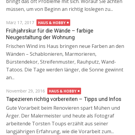
bringt das oft Probleme mit sich. Worauf Sie achten
müssen, um von Beginn an richtig loslegen zu...
Posted
März 17, 2017
HAUS & HOBBY
on
Frühjahrskur für die Wände – farbige
Neugestaltung der Wohnung
Frischen Wind ins Haus bringen neue Farben an den
Wänden – Schablonieren, Marmorieren,
Bürstendekor, Streifenmuster, Rauhputz, Wand-
Tatoos. Die Tage werden länger, die Sonne gewinnt
an...
Posted
November 29, 2016
HAUS & HOBBY
on
Tapezieren richtig vorbereiten – Tipps und Infos
Gute Vorarbeit beim Renovieren spart Mühen und
Ärger. Der Malermeister und heute als Fotograf
arbeitende Torsten Toups erzählt aus seiner
langjährigen Erfahrung, wie die Vorarbeit zum...