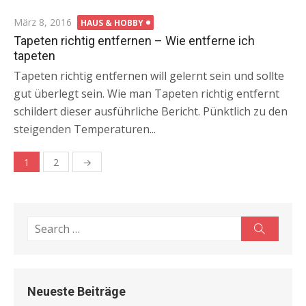
Posted
März 8, 2016
HAUS & HOBBY
on
Tapeten richtig entfernen – Wie entferne ich
tapeten
Tapeten richtig entfernen will gelernt sein und sollte
gut überlegt sein. Wie man Tapeten richtig entfernt
schildert dieser ausführliche Bericht. Pünktlich zu den
steigenden Temperaturen...
1
2
→
Beitragsnavigation
Search
Search
for:
Neueste Beiträge