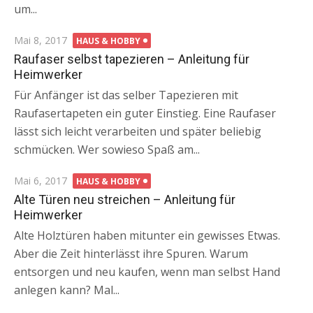
um...
Posted
Mai 8, 2017
HAUS & HOBBY
on
Raufaser selbst tapezieren – Anleitung für
Heimwerker
Für Anfänger ist das selber Tapezieren mit
Raufasertapeten ein guter Einstieg. Eine Raufaser
lässt sich leicht verarbeiten und später beliebig
schmücken. Wer sowieso Spaß am...
Posted
Mai 6, 2017
HAUS & HOBBY
on
Alte Türen neu streichen – Anleitung für
Heimwerker
Alte Holztüren haben mitunter ein gewisses Etwas.
Aber die Zeit hinterlässt ihre Spuren. Warum
entsorgen und neu kaufen, wenn man selbst Hand
anlegen kann? Mal...