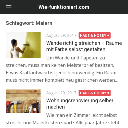
Skip
Wie-funktioniert.com
to
content
Schlagwort: Malern
Posted
August 29, 2017
HAUS & HOBBY
on
Wände richtig streichen – Räume
mit Farbe selbst gestalten
Um Wände und Tapeten zu
streichen, muss man keinen Meisterbrief besitzen.
Etwas Kraftaufwand ist jedoch notwendig. Ein Raum
muss nicht immer komplett neu gestrichen werden,...
Posted
August 29, 2017
HAUS & HOBBY
on
Wohnungsrenovierung selber
machen
Wie man ein Zimmer leicht selbst
streicht und Malerkosten spart? Alle paar Jahre steht