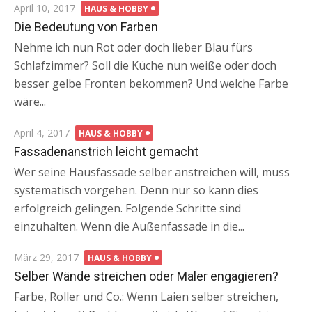
Posted
April 10, 2017
HAUS & HOBBY
on
Die Bedeutung von Farben
Nehme ich nun Rot oder doch lieber Blau fürs
Schlafzimmer? Soll die Küche nun weiße oder doch
besser gelbe Fronten bekommen? Und welche Farbe
wäre...
Posted
April 4, 2017
HAUS & HOBBY
on
Fassadenanstrich leicht gemacht
Wer seine Hausfassade selber anstreichen will, muss
systematisch vorgehen. Denn nur so kann dies
erfolgreich gelingen. Folgende Schritte sind
einzuhalten. Wenn die Außenfassade in die...
Posted
März 29, 2017
HAUS & HOBBY
on
Selber Wände streichen oder Maler engagieren?
Farbe, Roller und Co.: Wenn Laien selber streichen,