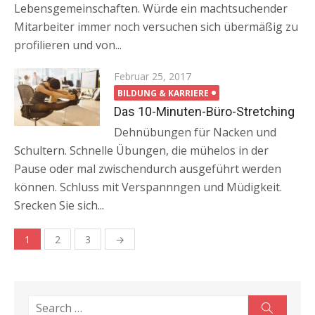
Lebensgemeinschaften. Würde ein machtsuchender
Mitarbeiter immer noch versuchen sich übermäßig zu
profilieren und von...
Posted
Februar 25, 2017
on
BILDUNG & KARRIERE
Das 10-Minuten-Büro-Stretching
Dehnübungen für Nacken und
Schultern. Schnelle Übungen, die mühelos in der
Pause oder mal zwischendurch ausgeführt werden
können. Schluss mit Verspannngen und Müdigkeit.
Srecken Sie sich...
1
2
3
→
Beitragsnavigation
Search
Search