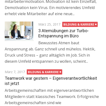
mitarbeitermotivation. Motivation ist kein Einzelfall,
Demotivation kein Virus. Ein motivierendes Umfeld
erhebt viele Mitarbeiter auf eine neue...
Posted
März 25, 2017
BILDUNG & KARRIERE
on
3 Atemübungen zur Turbo-
Entspannung im Büro
Bewusstes Atmen baut
Anspannung ab. Ganz schnell und mühelos. Hektik,
Druck und Stress – ganz alltäglich im Job. Sich in
diesem Umfeld entspannen zu wollen, scheint...
Posted
März 7, 2017
BILDUNG & KARRIERE
on
Teamwork war gestern – Eigenverantwortlichkeit
ist jetzt
Arbeitsgemeinschaften mit eigenverantwortlichen
Mitgliedern statt klassisches Teamwork. Erfolgreiche
Arbeitsgemeinschaften sind wie