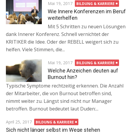
Posted
Mai 19, 2017
BILDUNG & KARRIERE
on
Wie Innere Konferenzen im Beruf
weiterhelfen
Mit 5 Schritten zu neuen Lösungen
dank Innerer Konferenz. Schnell vernichtet der
KRITIKER die Idee. Oder der REBELL weigert sich zu
helfen. Viele Stimmen, die...
Posted
Mai 19, 2017
BILDUNG & KARRIERE
on
Welche Anzeichen deuten auf
Burnout hin?
Typische Symptome rechtzeitig erkennen. Die Anzahl
der Mitarbeiter, die von Burnout betroffen sind,
nimmt weiter zu. Längst sind nicht nur Manager
betroffen. Burnout bedeutet laut Duden:...
Posted
April 25, 2017
BILDUNG & KARRIERE
on
Sich nicht länger selbst im Wege stehen