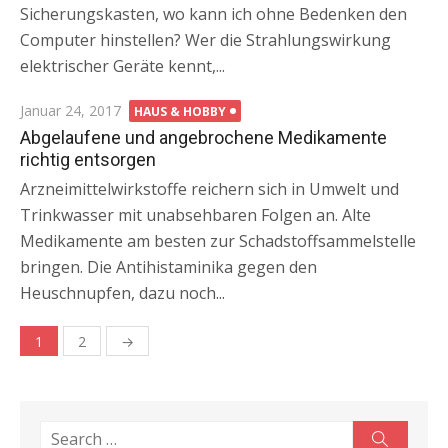
Sicherungskasten, wo kann ich ohne Bedenken den
Computer hinstellen? Wer die Strahlungswirkung
elektrischer Geräte kennt,...
Posted
Januar 24, 2017
HAUS & HOBBY
on
Abgelaufene und angebrochene Medikamente
richtig entsorgen
Arzneimittelwirkstoffe reichern sich in Umwelt und
Trinkwasser mit unabsehbaren Folgen an. Alte
Medikamente am besten zur Schadstoffsammelstelle
bringen. Die Antihistaminika gegen den
Heuschnupfen, dazu noch...
1
2
→
Beitragsnavigation
Search
Search