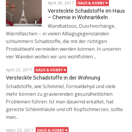
Posted
April 28, 2017
HAUS & HOBBY
on
Versteckte Schadstoffe im Haus
– Chemie in Wohnartikeln
Wandtattoos, Duschvorhänge,
Wärmflaschen – in vielen Alltagsgegenständen
schlummern Schadstoffe, die mit der richtigen
Produktwahl vermieden werden können. In unseren
vier Wänden wollen wir uns wohlfühlen....
Posted
April 23, 2017
HAUS & HOBBY
on
Versteckte Schadstoffe in der Wohnung
Schadstoffe, wie Schimmel, Formaldehyd und viele
mehr können zu gravierenden gesundheitlichen
Problemen führen. Ist man dauernd erkältet, hat
gereizte Schleimhäute und oft Kopfschmerzen, sollte
man...
Posted
März 23, 2017
HAUS & HOBBY