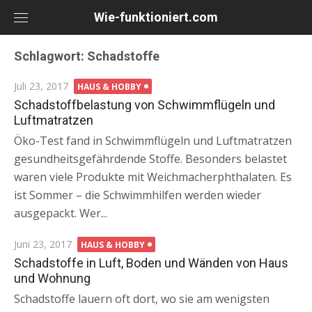
Skip
Wie-funktioniert.com
to
content
Schlagwort: Schadstoffe
Posted
Juli 23, 2017
HAUS & HOBBY
on
Schadstoffbelastung von Schwimmflügeln und
Luftmatratzen
Öko-Test fand in Schwimmflügeln und Luftmatratzen
gesundheitsgefährdende Stoffe. Besonders belastet
waren viele Produkte mit Weichmacherphthalaten. Es
ist Sommer – die Schwimmhilfen werden wieder
ausgepackt. Wer...
Posted
Juni 23, 2017
HAUS & HOBBY
on
Schadstoffe in Luft, Boden und Wänden von Haus
und Wohnung
Schadstoffe lauern oft dort, wo sie am wenigsten