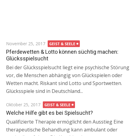
Posted
November 25, 2017
GEIST & SEELE
on
Pferdewetten & Lotto können süchtig machen:
Glücksspielsucht
Bei der Glücksspielsucht liegt eine psychische Störung
vor, die Menschen abhängig von Glückspielen oder
Wetten macht. Riskant sind Lotto und Sportwetten.
Glücksspiele sind in Deutschland...
Posted
Oktober 25, 2017
GEIST & SEELE
on
Welche Hilfe gibt es bei Spielsucht?
Qualifizierte Therapie ermöglicht den Ausstieg Eine
therapeutische Behandlung kann ambulant oder