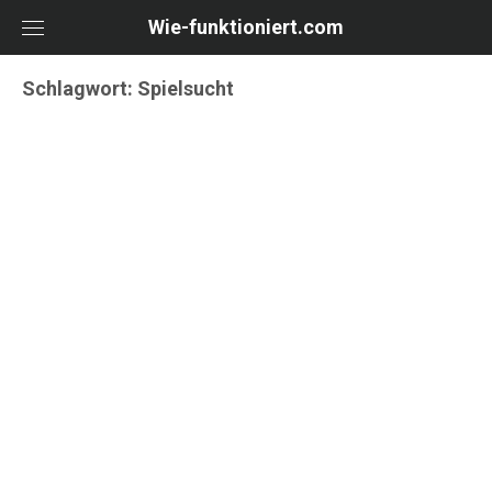
Skip
Wie-funktioniert.com
to
content
Schlagwort: Spielsucht