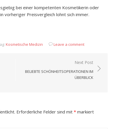
 ausgiebig bei einer kompetenten Kosmetikerin oder
n vorheriger Preisvergleich lohnt sich immer.
App
it
eilen
ag:
Kosmetische Medizin
Leave a comment
Next Post
BELIEBTE SCHÖNHEITSOPERATIONEN IM
ÜBERBLICK
ntlicht.
Erforderliche Felder sind mit
*
markiert