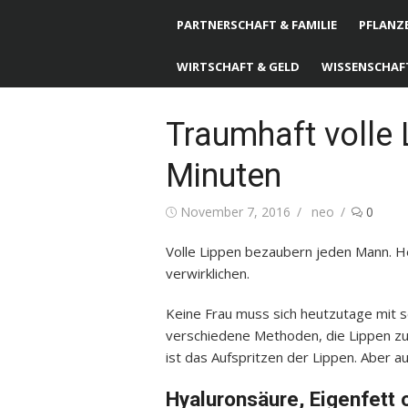
PARTNERSCHAFT & FAMILIE
PFLANZE
WIRTSCHAFT & GELD
WISSENSCHAF
Traumhaft volle 
Minuten
Posted
November 7, 2016
Author
neo
0
on
Volle Lippen bezaubern jeden Mann. He
verwirklichen.
Keine Frau muss sich heutzutage mit s
verschiedene Methoden, die Lippen z
ist das Aufspritzen der Lippen. Aber a
Hyaluronsäure, Eigenfett 