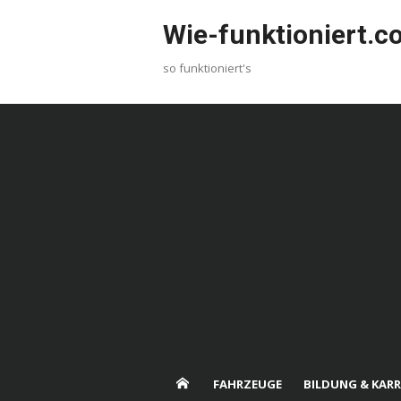
Skip
Wie-funktioniert.
to
content
so funktioniert's
FAHRZEUGE
BILDUNG & KARR