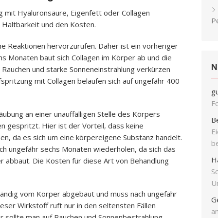
mit Hyaluronsäure, Eigenfett oder Collagen
P
r Haltbarkeit und den Kosten.
che Reaktionen hervorzurufen. Daher ist ein vorheriger
hs Monaten baut sich Collagen im Körper ab und die
N
 Rauchen und starke Sonneneinstrahlung verkürzen
ufspritzung mit Collagen belaufen sich auf ungefähr 400
g
F
täubung an einer unauffälligen Stelle des Körpers
B
 gespritzt. Hier ist der Vorteil, dass keine
E
nen, da es sich um eine körpereigene Substanz handelt.
b
ch ungefähr sechs Monaten wiederholen, da sich das
H
r abbaut. Die Kosten für diese Art von Behandlung
S
Un
ständig vom Körper abgebaut und muss nach ungefähr
G
ser Wirkstoff ruft nur in den seltensten Fällen
an
ier sollte man auf Rauchen und Sonnenbestrahlung