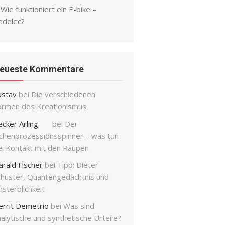
Wie funktioniert ein E-bike –
edelec?
eueste Kommentare
ustav
bei
Die verschiedenen
ormen des Kreationismus
ecker Arling
bei
Der
ichenprozessionsspinner – was tun
ei Kontakt mit den Raupen
arald Fischer
bei
Tipp: Dieter
chuster, Quantengedächtnis und
sterblichkeit
errit Demetrio
bei
Was sind
alytische und synthetische Urteile?