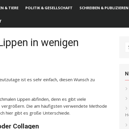
N & TIERE
POLITIK & GESELLSCHAFT
SCHREIBEN & PUBLIZIEREN
T
Lippen in wenigen
S
fo
N
utzutage ist es sehr einfach, diesen Wunsch zu
chmalen Lippen abfinden, denn es gibt viele
u vergrößern. Die am häufigsten verwendete Methode
uch hier gibt es große Unterschiede.
He
oder Collagen