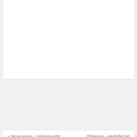
« Vegan essen - Lebensqualität
Ohrkerzen – Heilmittel mit