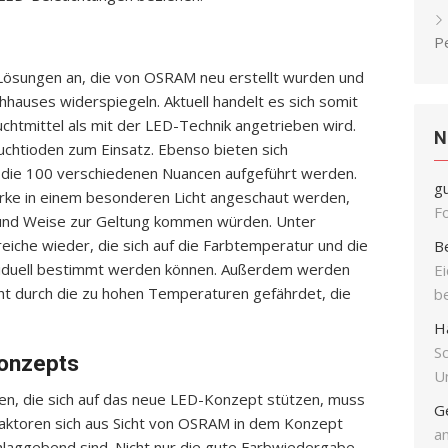
P
-Lösungen an, die von OSRAM neu erstellt wurden und
hauses widerspiegeln. Aktuell handelt es sich somit
htmittel als mit der LED-Technik angetrieben wird.
N
chtioden zum Einsatz. Ebenso bieten sich
um die 100 verschiedenen Nuancen aufgeführt werden.
g
erke in einem besonderen Licht angeschaut werden,
F
t und Weise zur Geltung kommen würden. Unter
iche wieder, die sich auf die Farbtemperatur und die
B
viduell bestimmt werden können. Außerdem werden
E
t durch die zu hohen Temperaturen gefährdet, die
b
H
S
Konzepts
Un
en, die sich auf das neue LED-Konzept stützen, muss
G
aktoren sich aus Sicht von OSRAM in dem Konzept
an
chlaggebend sind. Nicht nur die gute Farbwiedergabe,