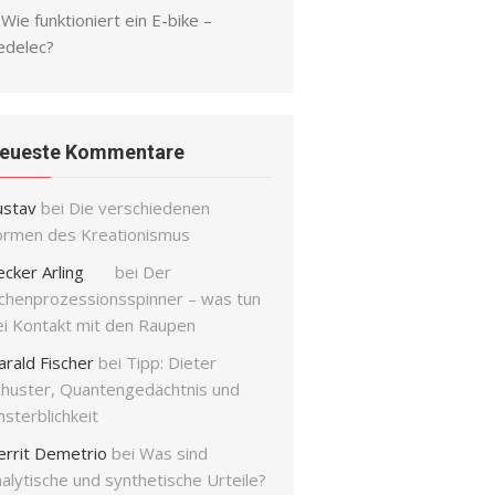
Wie funktioniert ein E-bike –
edelec?
eueste Kommentare
ustav
bei
Die verschiedenen
ormen des Kreationismus
ecker Arling
bei
Der
ichenprozessionsspinner – was tun
ei Kontakt mit den Raupen
arald Fischer
bei
Tipp: Dieter
chuster, Quantengedächtnis und
sterblichkeit
errit Demetrio
bei
Was sind
alytische und synthetische Urteile?