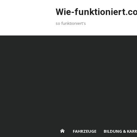
Skip
Wie-funktioniert.
to
content
so funktioniert's
FAHRZEUGE
BILDUNG & KARR