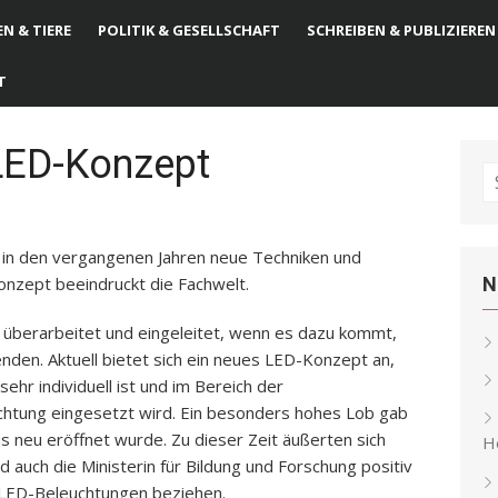
N & TIERE
POLITIK & GESELLSCHAFT
SCHREIBEN & PUBLIZIEREN
T
LED-Konzept
S
fo
in den vergangenen Jahren neue Techniken und
onzept beeindruckt die Fachwelt.
N
berarbeitet und eingeleitet, wenn es dazu kommt,
nden. Aktuell bietet sich ein neues LED-Konzept an,
hr individuell ist und im Bereich der
chtung eingesetzt wird. Ein besonders hohes Lob gab
s neu eröffnet wurde. Zu dieser Zeit äußerten sich
He
d auch die Ministerin für Bildung und Forschung positiv
f LED-Beleuchtungen beziehen.