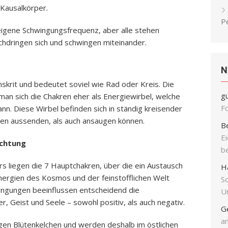
 Kausalkörper.
P
eigene Schwingungsfrequenz, aber alle stehen
chdringen sich und schwingen miteinander.
N
krit und bedeutet soviel wie Rad oder Kreis. Die
g
man sich die Chakren eher als Energiewirbel, welche
F
kann. Diese Wirbel befinden sich in ständig kreisender
en aussenden, als auch ansaugen können.
B
E
ichtung
b
rs liegen die 7 Hauptchakren, über die ein Austausch
H
ergien des Kosmos und der feinstofflichen Welt
S
ingungen beeinflussen entscheidend die
Un
 Geist und Seele – sowohl positiv, als auch negativ.
G
an
gen Blütenkelchen und werden deshalb im östlichen