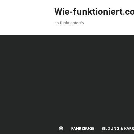
Skip
Wie-funktioniert.
to
content
so funktioniert's
FAHRZEUGE
BILDUNG & KARR