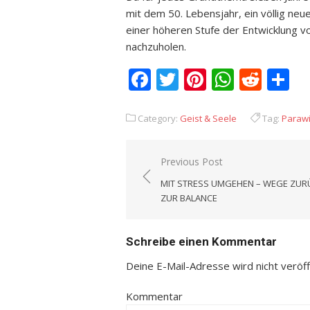
mit dem 50. Lebensjahr, ein völlig neu
einer höheren Stufe der Entwicklung 
nachzuholen.
Facebook
Twitter
Pinterest
Whats
Redd
T
Category:
Geist & Seele
Tag:
Paraw
Previous Post
Beitrags-
MIT STRESS UMGEHEN – WEGE ZUR
Navigation
ZUR BALANCE
Schreibe einen Kommentar
Deine E-Mail-Adresse wird nicht veröffe
Kommentar