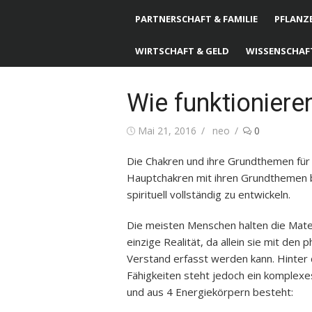
PARTNERSCHAFT & FAMILIE
PFLANZE
WIRTSCHAFT & GELD
WISSENSCHAF
Wie funktioniere
Posted
Mai 21, 2016
Author
neo
0
on
Die Chakren und ihre Grundthemen für e
Hauptchakren mit ihren Grundthemen 
spirituell vollständig zu entwickeln.
Die meisten Menschen halten die Mate
einzige Realität, da allein sie mit d
Verstand erfasst werden kann. Hinter 
Fähigkeiten steht jedoch ein komplexe
und aus 4 Energiekörpern besteht: