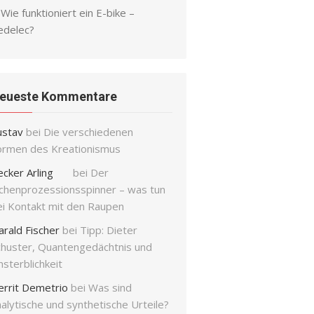
Wie funktioniert ein E-bike –
edelec?
eueste Kommentare
ustav
bei
Die verschiedenen
ormen des Kreationismus
ecker Arling
bei
Der
ichenprozessionsspinner – was tun
ei Kontakt mit den Raupen
arald Fischer
bei
Tipp: Dieter
chuster, Quantengedächtnis und
sterblichkeit
errit Demetrio
bei
Was sind
alytische und synthetische Urteile?