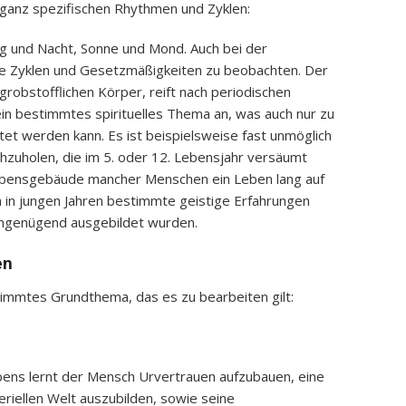
 ganz spezifischen Rhythmen und Zyklen:
g und Nacht, Sonne und Mond. Auch bei der
e Zyklen und Gesetzmäßigkeiten zu beobachten. Der
robstofflichen Körper, reift nach periodischen
in bestimmtes spirituelles Thema an, was auch nur zu
t werden kann. Es ist beispielsweise fast unmöglich
chzuholen, die im 5. oder 12. Lebensjahr versäumt
ebensgebäude mancher Menschen ein Leben lang auf
 in jungen Jahren bestimmte geistige Erfahrungen
 ungenügend ausgebildet wurden.
en
timmtes Grundthema, das es zu bearbeiten gilt:
bens lernt der Mensch Urvertrauen aufzubauen, eine
riellen Welt auszubilden, sowie seine