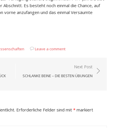
er Abschnitt. Es besteht noch einmal die Chance, auf
von vorne anzufangen und das einmal Versäumte
App
it
eilen
issenschaften
Leave a comment
Next Post
ÜCK
SCHLANKE BEINE – DIE BESTEN ÜBUNGEN
ntlicht.
Erforderliche Felder sind mit
*
markiert