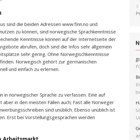
n
P
aus sind die beiden Adressen www.finn.no und
nutzen zu können, sind norwegische Sprachkenntnisse
echende Kenntnisse können auf der Internetseite der
N
Angebote abrufen, doch sind die Infos sehr allgemein
eitsplätze sehr gering. Ohne Norwegischkenntnisse
g
 finden. Norwegisch gehört zur germanischen
F
nell und einfach zu erlernen.
B
E
b
 in norwegischer Sprache zu verfassen. Eine auf
aber in den meisten Fällen auch; Fast alle Norweger
H
ewerbungsschreiben sind unüblich. Ebenso unüblich ist
S
en. Erst bei Vorstellungsgesprächen werden
Un
G
an
 Arbeitsmarkt