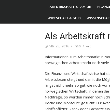
PARTNERSCHAFT & FAMILIE
PFLANZE
WIRTSCHAFT & GELD
WISSENSCHAF
Als Arbeitskraf
Posted
Mai 28, 2016
Author
neo
0
on
Informationen zum Arbeitsmarkt in Nor
norwegischen Arbeitsmarkt noch viele f
Die Finanz- und Wirtschaftskrise hat d
Arbeitslosen steigt und damit die Mögl
längst nicht mehr so gut wie noch vor 
norwegischen Wirtschaft, in denen die 
Nachfrage. So werden immer noch Schre
Köche und Monteure gesucht. Für Akad
Schiffsoffizier, Zahn- oder Facharzt sin