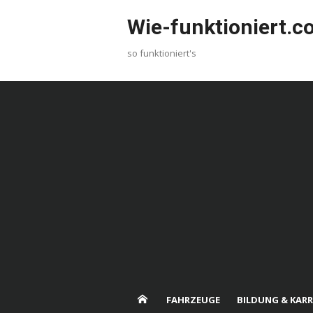
Skip
Wie-funktioniert.
to
content
so funktioniert's
FAHRZEUGE
BILDUNG & KARR