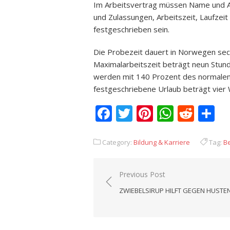
Im Arbeitsvertrag müssen Name und An
und Zulassungen, Arbeitszeit, Laufzeit
festgeschrieben sein.
Die Probezeit dauert in Norwegen sec
Maximalarbeitszeit beträgt neun Stu
werden mit 140 Prozent des normalen 
festgeschriebene Urlaub beträgt vier 
Facebook
Twitter
Pinterest
Whats
Redd
T
Category:
Bildung & Karriere
Tag:
B
Previous Post
Beitrags-
ZWIEBELSIRUP HILFT GEGEN HUSTE
Navigation