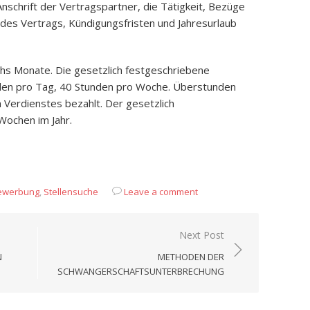
schrift der Vertragspartner, die Tätigkeit, Bezüge
 des Vertrags, Kündigungsfristen und Jahresurlaub
hs Monate. Die gesetzlich festgeschriebene
nden pro Tag, 40 Stunden pro Woche. Überstunden
Verdienstes bezahlt. Der gesetzlich
Wochen im Jahr.
App
it
eilen
ewerbung
,
Stellensuche
Leave a comment
Next Post
N
METHODEN DER
SCHWANGERSCHAFTSUNTERBRECHUNG