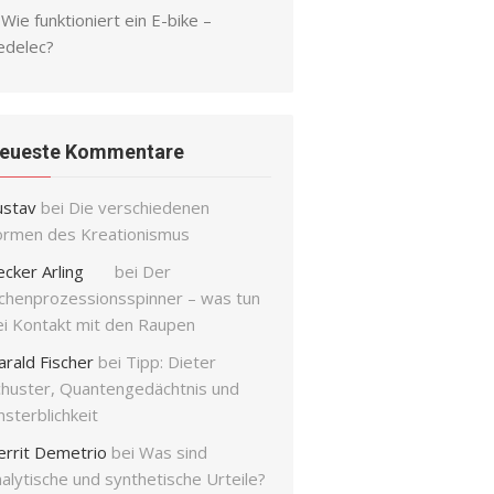
Wie funktioniert ein E-bike –
edelec?
eueste Kommentare
ustav
bei
Die verschiedenen
ormen des Kreationismus
ecker Arling
bei
Der
ichenprozessionsspinner – was tun
ei Kontakt mit den Raupen
arald Fischer
bei
Tipp: Dieter
chuster, Quantengedächtnis und
sterblichkeit
errit Demetrio
bei
Was sind
alytische und synthetische Urteile?