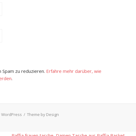
 Spam zu reduzieren.
Erfahre mehr darüber, wie
erden
.
 WordPress
/
Theme by Design
Raffia frauen tasche, Damen Tasche aus Raffia Basket