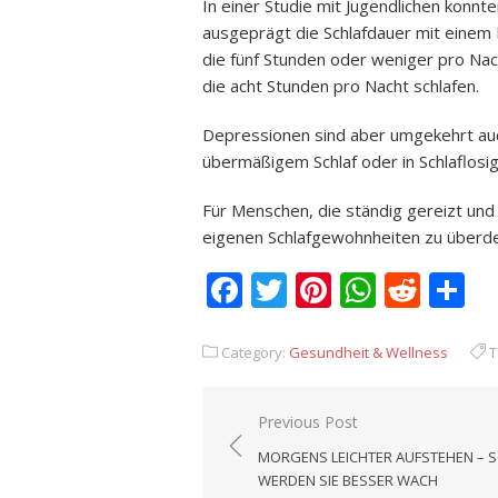
In einer Studie mit Jugendlichen konnt
ausgeprägt die Schlafdauer mit einem D
die fünf Stunden oder weniger pro Nach
die acht Stunden pro Nacht schlafen.
Depressionen sind aber umgekehrt auc
übermäßigem Schlaf oder in Schlaflos
Für Menschen, die ständig gereizt und 
eigenen Schlafgewohnheiten zu überd
Facebook
Twitter
Pinterest
Whats
Redd
T
Category:
Gesundheit & Wellness
T
Previous Post
Beitrags-
MORGENS LEICHTER AUFSTEHEN – 
Navigation
WERDEN SIE BESSER WACH