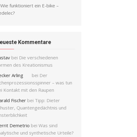
Wie funktioniert ein E-bike –
edelec?
eueste Kommentare
ustav
bei
Die verschiedenen
ormen des Kreationismus
ecker Arling
bei
Der
ichenprozessionsspinner – was tun
ei Kontakt mit den Raupen
arald Fischer
bei
Tipp: Dieter
chuster, Quantengedächtnis und
sterblichkeit
errit Demetrio
bei
Was sind
alytische und synthetische Urteile?