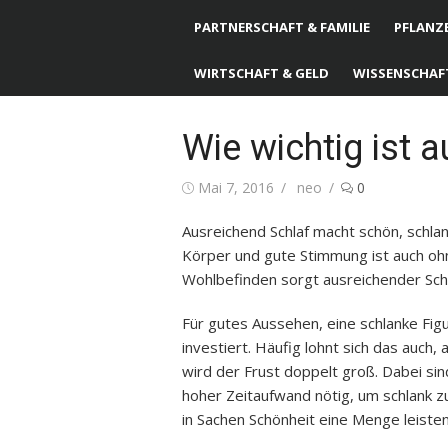
PARTNERSCHAFT & FAMILIE
PFLANZE
WIRTSCHAFT & GELD
WISSENSCHAF
Wie wichtig ist 
Posted
Mai 7, 2016
Author
neo
0
on
Ausreichend Schlaf macht schön, schla
Körper und gute Stimmung ist auch oh
Wohlbefinden sorgt ausreichender Schl
Für gutes Aussehen, eine schlanke Figu
investiert. Häufig lohnt sich das auch
wird der Frust doppelt groß. Dabei si
hoher Zeitaufwand nötig, um schlank z
in Sachen Schönheit eine Menge leisten