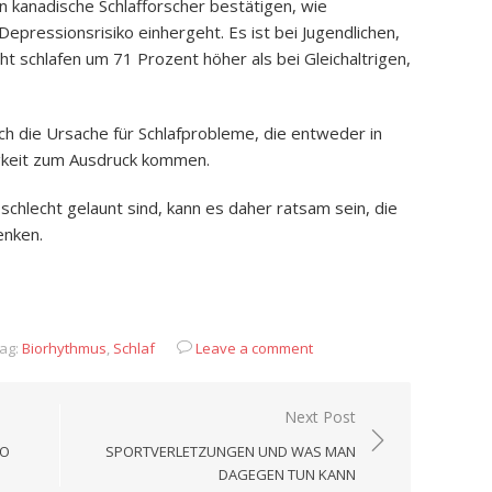
en kanadische Schlafforscher bestätigen, wie
epressionsrisiko einhergeht. Es ist bei Jugendlichen,
t schlafen um 71 Prozent höher als bei Gleichaltrigen,
h die Ursache für Schlafprobleme, die entweder in
igkeit zum Ausdruck kommen.
schlecht gelaunt sind, kann es daher ratsam sein, die
enken.
App
it
eilen
ag:
Biorhythmus
,
Schlaf
Leave a comment
Next Post
SO
SPORTVERLETZUNGEN UND WAS MAN
DAGEGEN TUN KANN