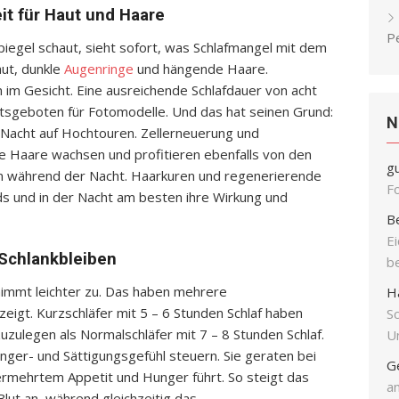
it für Haut und Haare
P
iegel schaut, sieht sofort, was Schlafmangel mit dem
aut, dunkle
Augenringe
und hängende Haare.
en im Gesicht. Eine ausreichende Schlafdauer von acht
tsgeboten für Fotomodelle. Und das hat seinen Grund:
N
r Nacht auf Hochtouren. Zellerneuerung und
ie Haare wachsen und profitieren ebenfalls von den
g
 während der Nacht. Haarkuren und regenerierende
F
s und in der Nacht am besten ihre Wirkung und
B
E
 Schlankbleiben
b
immt leichter zu. Das haben mehrere
H
zeigt. Kurzschläfer mit 5 – 6 Stunden Schlaf haben
S
zulegen als Normalschläfer mit 7 – 8 Stunden Schlaf.
Un
ger- und Sättigungsgefühl steuern. Sie geraten bei
G
ermehrtem Appetit und Hunger führt. So steigt das
an
ut an, während gleichzeitig das