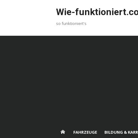
Skip
Wie-funktioniert.
to
content
so funktioniert's
FAHRZEUGE
BILDUNG & KARR