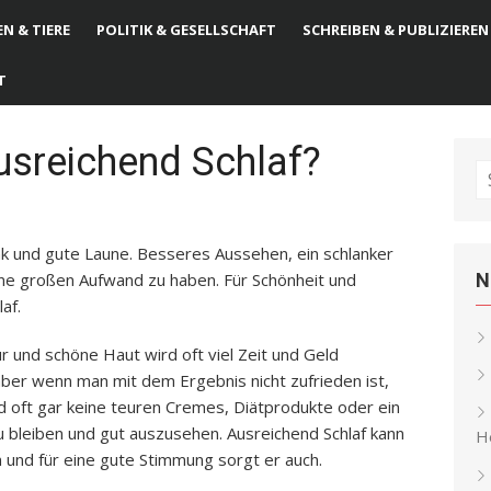
N & TIERE
POLITIK & GESELLSCHAFT
SCHREIBEN & PUBLIZIEREN
T
ausreichend Schlaf?
S
fo
nk und gute Laune. Besseres Aussehen, ein schlanker
ne großen Aufwand zu haben. Für Schönheit und
N
af.
r und schöne Haut wird oft viel Zeit und Geld
, aber wenn man mit dem Ergebnis nicht zufrieden ist,
nd oft gar keine teuren Cremes, Diätprodukte oder ein
u bleiben und gut auszusehen. Ausreichend Schlaf kann
He
 und für eine gute Stimmung sorgt er auch.