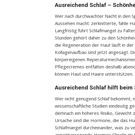
Ausreichend Schlaf – Schönhe
Wer nach durchwachter Nacht in den Sp
Aussehen macht: zerknitterte, fahle H
Langfristig führt Schlafmangel zu Falt
Stunden gehört daher zu den Schönhei
die Regeneration der Haut läuft in de
Kollagenaufbau sind jetzt angesagt. D
körpereigenen Reperaturmechanismen
Pflegecremes entfalten deshalb abend
können Haut und Haare unterstützen.
Ausreichend Schlaf hilft beim
Wer nicht genügend Schlaf bekommt, n
wissenschaftliche Studien eindeutig ge
demnach ein höheres Risiko, Gewicht zu
Ursache sind die Hormone, die das Hun
Schlafmangel durcheinander, was zu v
appetitanregende Hormon Ghrelin im Bl