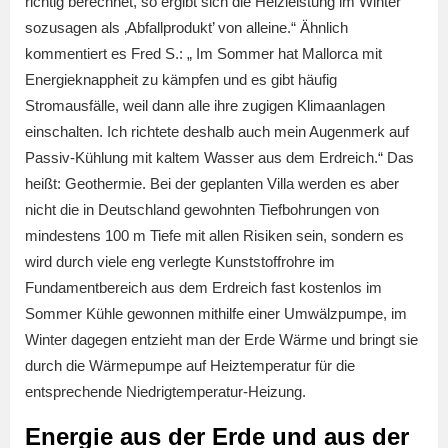
richtig berechnet, so ergibt sich die Heizleistung im Winter
sozusagen als ‚Abfallprodukt’ von alleine.“ Ähnlich
kommentiert es Fred S.: „ Im Sommer hat Mallorca mit
Energieknappheit zu kämpfen und es gibt häufig
Stromausfälle, weil dann alle ihre zugigen Klimaanlagen
einschalten. Ich richtete deshalb auch mein Augenmerk auf
Passiv-Kühlung mit kaltem Wasser aus dem Erdreich.“ Das
heißt: Geothermie. Bei der geplanten Villa werden es aber
nicht die in Deutschland gewohnten Tiefbohrungen von
mindestens 100 m Tiefe mit allen Risiken sein, sondern es
wird durch viele eng verlegte Kunststoffrohre im
Fundamentbereich aus dem Erdreich fast kostenlos im
Sommer Kühle gewonnen mithilfe einer Umwälzpumpe, im
Winter dagegen entzieht man der Erde Wärme und bringt sie
durch die Wärmepumpe auf Heiztemperatur für die
entsprechende Niedrigtemperatur-Heizung.
Energie aus der Erde und aus der