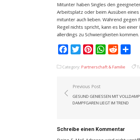
Mitunter haben Singles den geeigneten
Arbeitsplatz oder beim Ausüben eine
mitunter auch lieben. Während gegen 
Regel nichts spricht, kann es bei ein
allerdings zu Schwierigkeiten kommen.
Facebook
Twitter
Pinterest
Whats
Redd
T
Category:
Partnerschaft & Familie
T
Previous Post
Beitrags-
GESUND GENIESSEN MIT VOLLDAMPF:
Navigation
AMPFGAREN LIEGT IM TREND
Schreibe einen Kommentar