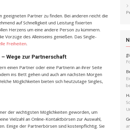
P
 geeigneten Partner zu finden. Bei anderen reicht die
ehmend auf Schnelligkeit und Leistung fixierten
 vollen Herzens um eine andere Person zu kümmern.
ie Vorzüge des Alleinseins genießen. Das Single-
N
lle Freiheiten
.
g
ch – Wege zur Partnerschaft
F
rn einen Partner oder eine Partnerin an ihrer Seite
B
andem ins Bett gehen und auch am nächsten Morgen
E
elche Möglichkeiten bieten sich heutzutage Singles,
b
H
S
Un
einer der wichtigsten Möglichkeiten geworden, um
 eine Vielzahl an Online-Kontaktbörsen zur Auswahl,
G
n. Einige der Partnerbörsen sind kostenpflichtig. Sie
an