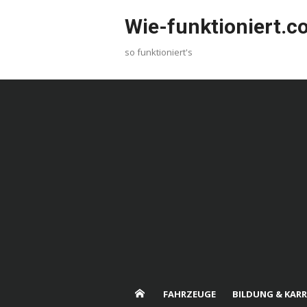
Skip
Wie-funktioniert.
to
content
so funktioniert's
FAHRZEUGE
BILDUNG & KARR