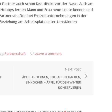
 Partner auch schon fast direkt vor der Nase. Auch am
s Hobbys lernen Mann und Frau neue Leute kennen und
Partnerschaften bei Freizeitunternehmungen in der
er Beziehung am Arbeitsplatz unter Umständen
App
it
eilen
ag:
Partnerschaft
Leave a comment
Next Post
 D
ÄPFEL TROCKNEN, ENTSAFTEN, BACKEN,
EINKOCHEN – ÄPFEL FÜR DEN WINTER
KONSERVIEREN