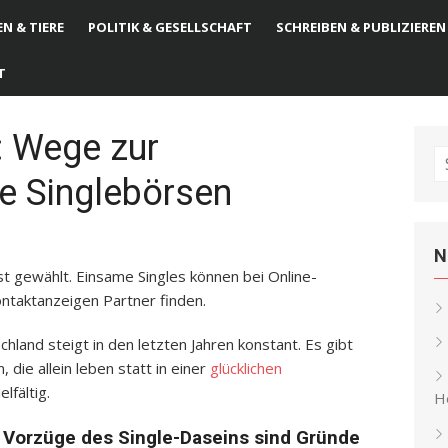
N & TIERE
POLITIK & GESELLSCHAFT
SCHREIBEN & PUBLIZIEREN
T
: Wege zur
S
e Singlebörsen
fo
N
st gewählt. Einsame Singles können bei Online-
ontaktanzeigen Partner finden.
chland steigt in den letzten Jahren konstant. Es gibt
ie allein leben statt in einer
glücklichen
lfältig.
He
 Vorzüge des Single-Daseins sind Gründe