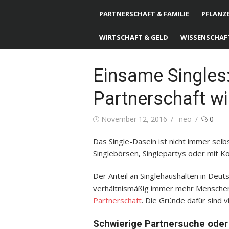
PARTNERSCHAFT & FAMILIE
PFLANZE
WIRTSCHAFT & GELD
WISSENSCHAF
Einsame Singles
Partnerschaft wi
Posted
November 12, 2016
Author
neo
0
on
Das Single-Dasein ist nicht immer selb
Singlebörsen, Singlepartys oder mit K
Der Anteil an Singlehaushalten in Deuts
verhältnismäßig immer mehr Menschen, d
Partnerschaft
. Die Gründe dafür sind vie
Schwierige Partnersuche oder