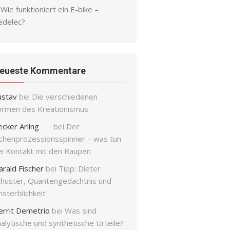
Wie funktioniert ein E-bike –
edelec?
eueste Kommentare
ustav
bei
Die verschiedenen
ormen des Kreationismus
ecker Arling
bei
Der
ichenprozessionsspinner – was tun
ei Kontakt mit den Raupen
arald Fischer
bei
Tipp: Dieter
chuster, Quantengedächtnis und
sterblichkeit
errit Demetrio
bei
Was sind
alytische und synthetische Urteile?