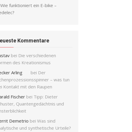
Wie funktioniert ein E-bike –
edelec?
eueste Kommentare
ustav
bei
Die verschiedenen
ormen des Kreationismus
ecker Arling
bei
Der
ichenprozessionsspinner – was tun
ei Kontakt mit den Raupen
arald Fischer
bei
Tipp: Dieter
chuster, Quantengedächtnis und
sterblichkeit
errit Demetrio
bei
Was sind
alytische und synthetische Urteile?