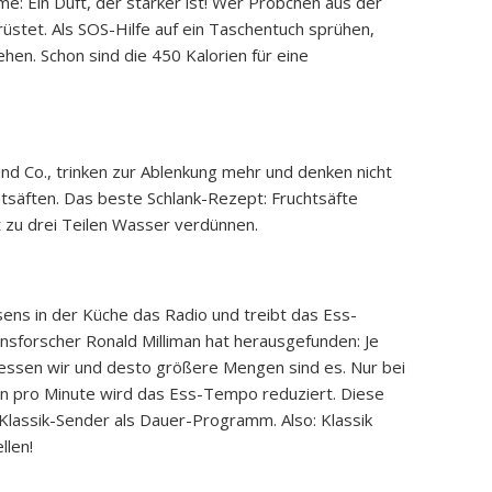
: Ein Duft, der stärker ist! Wer Pröbchen aus der
üstet. Als SOS-Hilfe auf ein Taschentuch sprühen,
hen. Schon sind die 450 Kalorien für eine
und Co., trinken zur Ablenkung mehr und denken nicht
chtsäften. Das beste Schlank-Rezept: Fruchtsäfte
ft zu drei Teilen Wasser verdünnen.
ens in der Küche das Radio und treibt das Ess-
sforscher Ronald Milliman hat herausgefunden: Je
r essen wir und desto größere Mengen sind es. Nur bei
en pro Minute wird das Ess-Tempo reduziert. Diese
 Klassik-Sender als Dauer-Programm. Also: Klassik
llen!