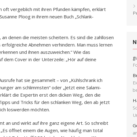
 oft vergeblich mit ihren Pfunden kämpfen, erklärt
P
Susanne Ploog in ihrem neuen Buch „Schlank-
e, an denen die meisten scheitern. Es sind die zahllosen
N
das erfolgreiche Abnehmen verhindern. Man muss lernen
u erkennen und ihnen auszuweichen.“ Wie das
g
 auf dem Cover in der Unterzeile: „Hör auf deine
F
B
Ausrufe hat sie gesammelt – von „Kühlschrank ich
E
hunger am schlimmsten“ oder „Jetzt eine Salami-
b
rklärt die Expertin erst den dicken Weg, den die
H
ipps und Tricks für den schlanken Weg, den ab jetzt
S
klich loswerden möchten.
Un
 an und wirkt auf ihre ganz eigene Art. So schreibt
G
„Es öffnet einem die Augen, wie häufig man total
an