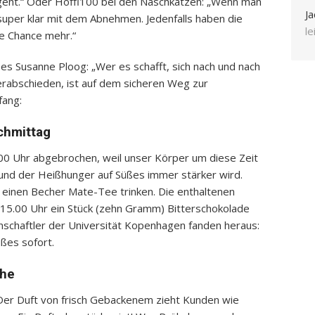
eht.“ Oder Hoffi100 bei den Naschkatzen: „Wenn man
Ja
super klar mit dem Abnehmen. Jedenfalls haben die
l
ne Chance mehr.“
s Susanne Ploog: „Wer es schafft, sich nach und nach
rabschieden, ist auf dem sicheren Weg zur
fang:
chmittag
0 Uhr abgebrochen, weil unser Körper um diese Zeit
t und der Heißhunger auf Süßes immer stärker wird.
einen Becher Mate-Tee trinken. Die enthaltenen
15.00 Uhr ein Stück (zehn Gramm) Bitterschokolade
nschaftler der Universität Kopenhagen fanden heraus:
ßes sofort.
che
 Der Duft von frisch Gebackenem zieht Kunden wie