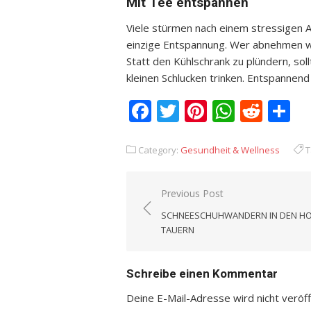
Mit Tee entspannen
Viele stürmen nach einem stressigen Arb
einzige Entspannung. Wer abnehmen wil
Statt den Kühlschrank zu plündern, sol
kleinen Schlucken trinken. Entspannend
Facebook
Twitter
Pinterest
Whats
Redd
T
Category:
Gesundheit & Wellness
T
Previous Post
Beitrags-
SCHNEESCHUHWANDERN IN DEN H
Navigation
TAUERN
Schreibe einen Kommentar
Deine E-Mail-Adresse wird nicht veröffe