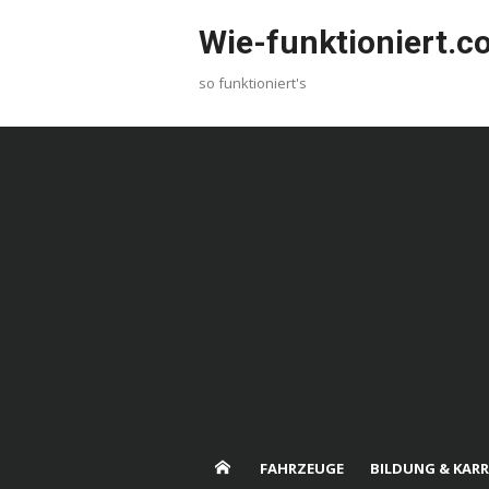
Skip
Wie-funktioniert.
to
content
so funktioniert's
FAHRZEUGE
BILDUNG & KARR