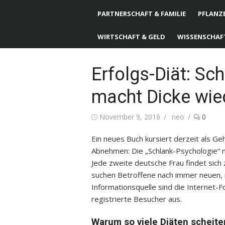
PARTNERSCHAFT & FAMILIE
PFLANZE
WIRTSCHAFT & GELD
WISSENSCHAF
Erfolgs-Diät: Sc
macht Dicke wie
Posted
November 9, 2016
Author
neo
0
on
Ein neues Buch kursiert derzeit als G
Abnehmen: Die „Schlank-Psychologie“ m
Jede zweite deutsche Frau findet sich
suchen Betroffene nach immer neuen, 
Informationsquelle sind die Internet-
registrierte Besucher aus.
Warum so viele Diäten scheite