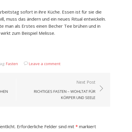
eitstag sofort in ihre Küche. Essen ist für sie die
l, muss das ändern und ein neues Ritual entwickeln.
lte man als Erstes einen Becher Tee brühen und in
 wirkt zum Beispiel Melisse.
App
it
eilen
ag:
Fasten
Leave a comment
Next Post
OHEN
RICHTIGES FASTEN – WOHLTAT FÜR
KÖRPER UND SEELE
ntlicht.
Erforderliche Felder sind mit
*
markiert