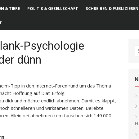
N & TIERE
POLITIK & GESELLSCHAFT
SCHREIBEN & PUBLIZIEREN
T
hlank-Psychologie
S
der dünn
fo
N
eheim-Tipp in den Internet-Foren rund um das Thema
acht Hoffnung auf Diät-Erfolg.
 zu dick und möchte endlich abnehmen. Damit es klappt,
noch schnelleren und wirksamen Diäten. Beliebte
Foren. Allein bei abnehmen.com tauschen sich 149.000
He
rn