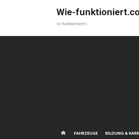
Skip
Wie-funktioniert.
to
content
so funktioniert's
FAHRZEUGE
BILDUNG & KARR