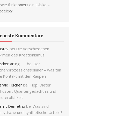
Wie funktioniert ein E-bike –
edelec?
eueste Kommentare
ustav
bei
Die verschiedenen
ormen des Kreationismus
ecker Arling
bei
Der
ichenprozessionsspinner – was tun
ei Kontakt mit den Raupen
arald Fischer
bei
Tipp: Dieter
chuster, Quantengedächtnis und
sterblichkeit
errit Demetrio
bei
Was sind
alytische und synthetische Urteile?