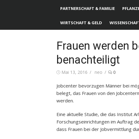
PARTNERSCHAFT & FAMILIE
PFLANZE
WIRTSCHAFT & GELD
WISSENSCHAF
Frauen werden b
benachteiligt
Posted
Mai 13, 2016
Author
neo
0
on
Jobcenter bevorzugen Männer bei mögl
belegt, das Frauen von den Jobcentern
werden.
Eine aktuelle Studie, die das Institut 
Forschungseinrichtungen im Auftrag de
dass Frauen bei der Jobvermittlung du