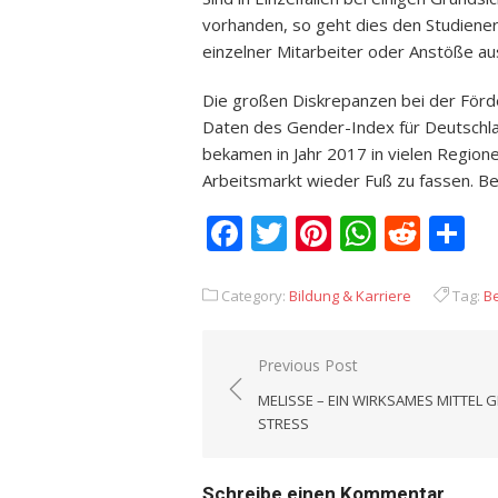
vorhanden, so geht dies den Studiene
einzelner Mitarbeiter oder Anstöße au
Die großen Diskrepanzen bei der För
Daten des Gender-Index für Deutschla
bekamen in Jahr 2017 in vielen Regio
Arbeitsmarkt wieder Fuß zu fassen. Bei
Facebook
Twitter
Pinterest
Whats
Redd
T
Category:
Bildung & Karriere
Tag:
B
Previous Post
Beitrags-
MELISSE – EIN WIRKSAMES MITTEL 
Navigation
STRESS
Schreibe einen Kommentar