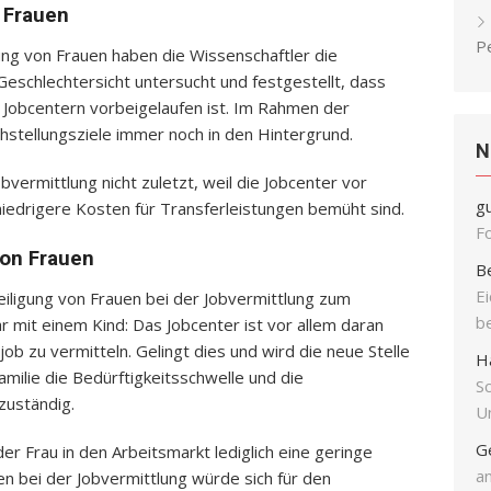
 Frauen
P
ng von Frauen haben die Wissenschaftler die
eschlechtersicht untersucht und festgestellt, dass
en Jobcentern vorbeigelaufen ist. Im Rahmen der
hstellungsziele immer noch in den Hintergrund.
N
bvermittlung nicht zuletzt, weil die Jobcenter vor
g
 niedrigere Kosten für Transferleistungen bemüht sind.
F
von Frauen
B
E
eiligung von Frauen bei der Jobvermittlung zum
b
ar mit einem Kind: Das Jobcenter ist vor allem daran
tjob zu vermitteln. Gelingt dies und wird die neue Stelle
H
amilie die Bedürftigkeitsschwelle und die
S
zuständig.
Un
G
er Frau in den Arbeitsmarkt lediglich eine geringe
an
uen bei der Jobvermittlung würde sich für den