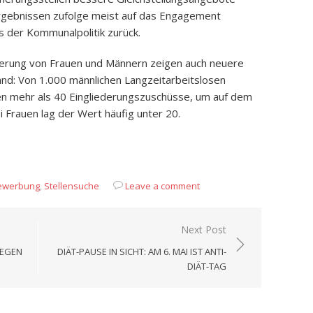
rgebnissen zufolge meist auf das Engagement
s der Kommunalpolitik zurück.
derung von Frauen und Männern zeigen auch neuere
nd: Von 1.000 männlichen Langzeitarbeitslosen
nen mehr als 40 Eingliederungszuschüsse, um auf dem
 Frauen lag der Wert häufig unter 20.
App
it
eilen
ewerbung
,
Stellensuche
Leave a comment
Next Post
GEGEN
DIÄT-PAUSE IN SICHT: AM 6. MAI IST ANTI-
DIÄT-TAG