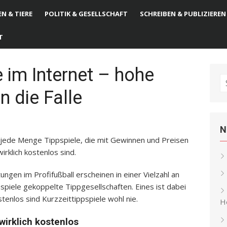
N & TIERE
POLITIK & GESELLSCHAFT
SCHREIBEN & PUBLIZIEREN
T
e im Internet – hohe
S
n die Falle
fo
N
 jede Menge Tippspiele, die mit Gewinnen und Preisen
irklich kostenlos sind.
gen im Profifußball erscheinen in einer Vielzahl an
piele gekoppelte Tippgesellschaften. Eines ist dabei
tenlos sind Kurzzeittippspiele wohl nie.
He
 wirklich kostenlos