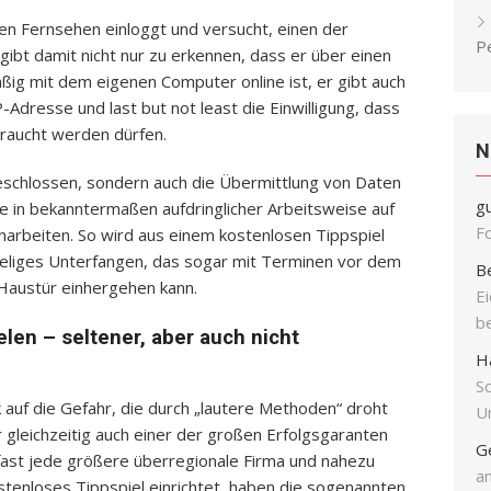
hen Fernsehen einloggt und versucht, einen der
P
ibt damit nicht nur zu erkennen, dass er über einen
ßig mit dem eigenen Computer online ist, er gibt auch
-Adresse und last but not least die Einwilligung, dass
raucht werden dürfen.
N
eschlossen, sondern auch die Übermittlung von Daten
g
e in bekanntermaßen aufdringlicher Arbeitsweise auf
F
inarbeiten. So wird aus einem kostenlosen Tippspiel
ieliges Unterfangen, das sogar mit Terminen vor dem
B
 Haustür einhergehen kann.
E
b
elen – seltener, aber auch nicht
H
S
k auf die Gefahr, die durch „lautere Methoden“ droht
Un
 gleichzeitig auch einer der großen Erfolgsgaranten
G
ast jede größere überregionale Firma und nahezu
an
tenloses Tippspiel einrichtet, haben die sogenannten