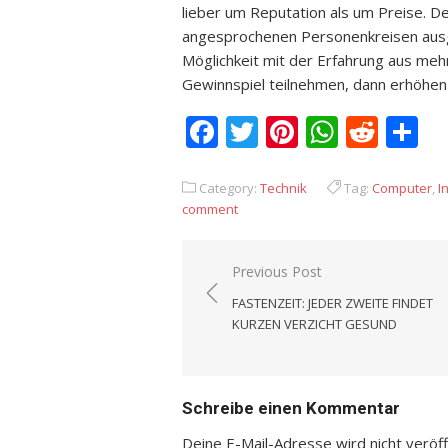
lieber um Reputation als um Preise. D
angesprochenen Personenkreisen ausg
Möglichkeit mit der Erfahrung aus meh
Gewinnspiel teilnehmen, dann erhöhen
Facebook
Twitter
Pinterest
Whats
Redd
T
Category:
Technik
Tag:
Computer
,
I
comment
Previous Post
Beitrags-
FASTENZEIT: JEDER ZWEITE FINDET
Navigation
KURZEN VERZICHT GESUND
Schreibe einen Kommentar
Deine E-Mail-Adresse wird nicht veröffe