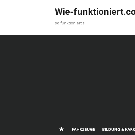
Skip
Wie-funktioniert.
to
content
so funktioniert's
FAHRZEUGE
BILDUNG & KARR