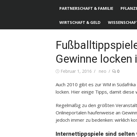
PARTNERSCHAFT & FAMILIE
PFLANZE
WIRTSCHAFT & GELD
WISSENSCHAF
Fußballtippspiel
Gewinne locken i
Posted
Februar 1, 2016
Author
neo
0
on
Auch 2010 gibt es zur WM in Südafrika
locken. Hier einige Tipps, damit diese w
Regelmäßig zu den größten Veranstaltun
Onlineportalen haufenweise an Gewinns
jedoch immer zu bedenken: wirklich kos
Internettippspiele sind selten