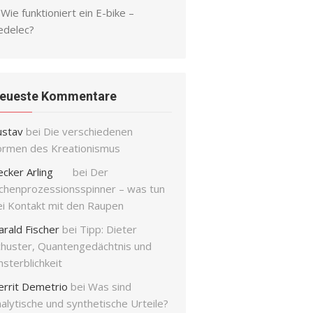
Wie funktioniert ein E-bike –
edelec?
eueste Kommentare
ustav
bei
Die verschiedenen
ormen des Kreationismus
ecker Arling
bei
Der
ichenprozessionsspinner – was tun
ei Kontakt mit den Raupen
arald Fischer
bei
Tipp: Dieter
chuster, Quantengedächtnis und
sterblichkeit
errit Demetrio
bei
Was sind
alytische und synthetische Urteile?