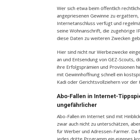
Wer sich etwa beim öffentlich rechtlic
angepriesenen Gewinne zu ergattern, g
Internetanschluss verfügt und regelmä
seine Wohnanschrift, die zugehörige IP
diese Daten zu weiteren Zwecken geb
Hier sind nicht nur Werbezwecke eing
an und Entsendung von GEZ-Scouts, di
ihre Erfolgsprämien und Provisionen h
mit Gewinnhoffnung schnell ein kostsp
Kadi oder Gerichtsvollziehern vor der
Abo-Fallen in Internet-Tippspi
ungefährlicher
Abo-Fallen im Internet sind mit Hinblic
zwar auch nicht zu unterschätzen, aber
für Werber und Adressen-Farmer. Da f
jedes dritte Programm ein eigenes kos