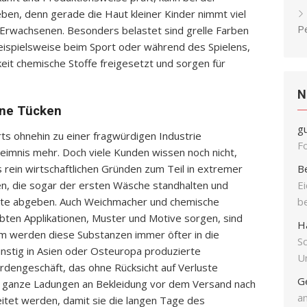
en, denn gerade die Haut kleiner Kinder nimmt viel
P
s Erwachsenen. Besonders belastet sind grelle Farben
eispielsweise beim Sport oder während des Spielens,
it chemische Stoffe freigesetzt und sorgen für
N
ine Tücken
g
ts ohnehin zu einer fragwürdigen Industrie
F
heimnis mehr. Doch viele Kunden wissen noch nicht,
 rein wirtschaftlichen Gründen zum Teil in extremer
B
n, die sogar der ersten Wäsche standhalten und
E
halte abgeben. Auch Weichmacher und chemische
b
iebten Applikationen, Muster und Motive sorgen, sind
H
em werden diese Substanzen immer öfter in die
S
nstig in Asien oder Osteuropa produzierte
Un
iardengeschäft, das ohne Rücksicht auf Verluste
G
ass ganze Ladungen an Bekleidung vor dem Versand nach
an
eitet werden, damit sie die langen Tage des