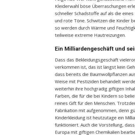
Kleiderwahl böse Überraschungen erleb
schneller Schadstoffe auf als die eine
und rote Töne. Schwitzen die Kinder b
so werden durch Wärme und Feuchtigke
teilweise extreme Hautreizungen.
Ein Milliardengeschäft und se
Dass das Bekleidungsgeschäft vieleror
verkommen ist, das ist längst kein Ge
dass bereits die Baumwollpflanzen aus
Weise mit Pestiziden behandelt werde
weiterhin ihre hochgradig giftigen In
Farben, die für die bei Kindern so bel
reines Gift für den Menschen. Trotzd
Fabrikation mit aufgenommen, denn gü
Kinderkleidung ist heutzutage ein Mill
funktioniert. Auch die Vorstellung, d
Europa mit giftigen Chemikalien bearb