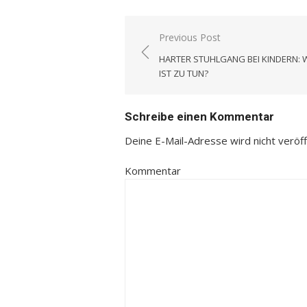
Previous Post
Beitrags-
HARTER STUHLGANG BEI KINDERN: 
Navigation
IST ZU TUN?
Schreibe einen Kommentar
Deine E-Mail-Adresse wird nicht veröffe
Kommentar