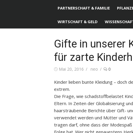
PARTNERSCHAFT & FAMILIE
PFLANZE
WIRTSCHAFT & GELD
WISSENSCHAF
Gifte in unserer
für zarte Kinder
Posted
Mai 20, 2016
Author
neo
0
on
Kinder lieben bunte Kleidung – doch de
extrem.
Die Frage, wie schadstoffbelastet Kind
Eltern. In Zeiten der Globalisierung 
haarsträubende Berichte über Gift- und
verwendet werden und Mütter und Väte
tragen darf, ohne dass der Modespaß gl
Folge hat. Wer nicht genauestens Herk