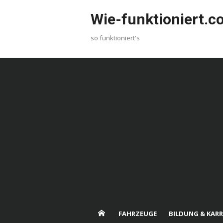
Skip
Wie-funktioniert.
to
content
so funktioniert's
FAHRZEUGE
BILDUNG & KARR