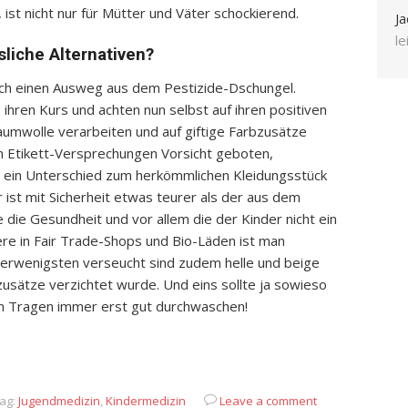
st nicht nur für Mütter und Väter schockierend.
Ja
l
sliche Alternativen?
och einen Ausweg aus dem Pestizide-Dschungel.
ihren Kurs und achten nun selbst auf ihren positiven
aumwolle verarbeiten und auf giftige Farbzusätze
en Etikett-Versprechungen Vorsicht geboten,
m ein Unterschied zum herkömmlichen Kleidungsstück
 ist mit Sicherheit etwas teurer als der aus dem
te die Gesundheit und vor allem die der Kinder nicht ein
re in Fair Trade-Shops und Bio-Läden ist man
allerwenigsten verseucht sind zudem helle und beige
zusätze verzichtet wurde. Und eins sollte ja sowieso
en Tragen immer erst gut durchwaschen!
App
it
eilen
ag:
Jugendmedizin
,
Kindermedizin
Leave a comment