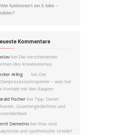
Wie funktioniert ein E-bike –
edelec?
eueste Kommentare
ustav
bei
Die verschiedenen
ormen des Kreationismus
ecker Arling
bei
Der
ichenprozessionsspinner – was tun
ei Kontakt mit den Raupen
arald Fischer
bei
Tipp: Dieter
chuster, Quantengedächtnis und
sterblichkeit
errit Demetrio
bei
Was sind
alytische und synthetische Urteile?