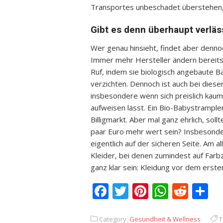
Transportes unbeschadet überstehen, i
Gibt es denn überhaupt verläs
Wer genau hinsieht, findet aber denn
Immer mehr Hersteller ändern bereits 
Ruf, indem sie biologisch angebaute B
verzichten. Dennoch ist auch bei dies
insbesondere wenn sich preislich kau
aufweisen lässt. Ein Bio-Babystrampler
Billigmarkt. Aber mal ganz ehrlich, soll
paar Euro mehr wert sein? Insbesonde
eigentlich auf der sicheren Seite. Am 
Kleider, bei denen zumindest auf Farb
ganz klar sein: Kleidung vor dem erst
Facebook
Twitter
Pinterest
Whats
Redd
T
Category:
Gesundheit & Wellness
T