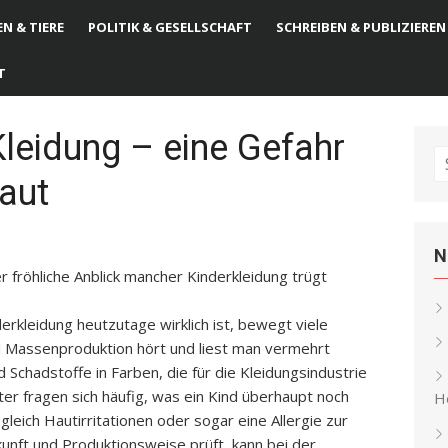
N & TIERE
POLITIK & GESELLSCHAFT
SCHREIBEN & PUBLIZIEREN
T
 Kleidung – eine Gefahr
S
haut
fo
N
r fröhliche Anblick mancher Kinderkleidung trügt
erkleidung heutzutage wirklich ist, bewegt viele
und Massenproduktion hört und liest man vermehrt
 Schadstoffe in Farben, die für die Kleidungsindustrie
r fragen sich häufig, was ein Kind überhaupt noch
He
eich Hautirritationen oder sogar eine Allergie zur
unft und Produktionsweise prüft, kann bei der