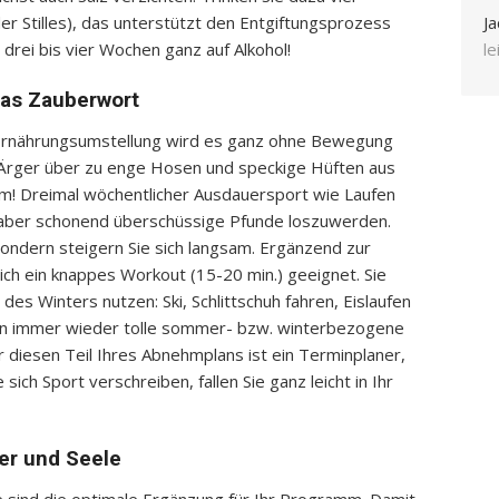
 Stilles), das unterstützt den Entgiftungsprozess
Ja
drei bis vier Wochen ganz auf Alkohol!
l
as Zauberwort
d Ernährungsumstellung wird es ganz ohne Bewegung
n Ärger über zu enge Hosen und speckige Hüften aus
um! Dreimal wöchentlicher Ausdauersport wie Laufen
, aber schonend überschüssige Pfunde loszuwerden.
 sondern steigern Sie sich langsam. Ergänzend zur
ich ein knappes Workout (15-20 min.) geeignet. Sie
es Winters nutzen: Ski, Schlittschuh fahren, Eislaufen
eten immer wieder tolle sommer- bzw. winterbezogene
ür diesen Teil Ihres Abnehmplans ist ein Terminplaner,
ich Sport verschreiben, fallen Sie ganz leicht in Ihr
er und Seele