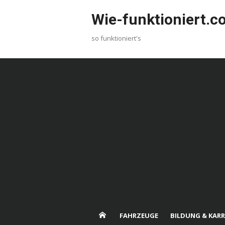
Skip
Wie-funktioniert.
to
content
so funktioniert's
FAHRZEUGE
BILDUNG & KARR