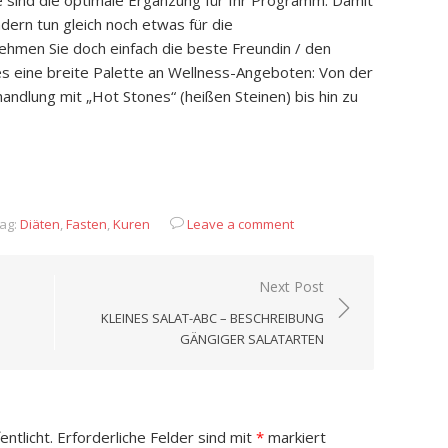
sind die optimale Ergänzung für Ihr Programm. Damit
dern tun gleich noch etwas für die
hmen Sie doch einfach die beste Freundin / den
 es eine breite Palette an Wellness-Angeboten: Von der
andlung mit „Hot Stones“ (heißen Steinen) bis hin zu
App
it
eilen
ag:
Diäten
,
Fasten
,
Kuren
Leave a comment
Next Post
KLEINES SALAT-ABC – BESCHREIBUNG
GÄNGIGER SALATARTEN
ntlicht.
Erforderliche Felder sind mit
*
markiert