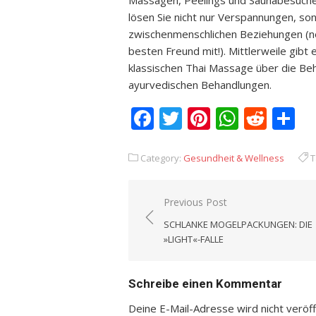
Massagen, Peelings und Saunabesuche 
lösen Sie nicht nur Verspannungen, son
zwischenmenschlichen Beziehungen (ne
besten Freund mit!). Mittlerweile gibt
klassischen Thai Massage über die Beh
ayurvedischen Behandlungen.
Facebook
Twitter
Pinterest
Whats
Redd
T
Category:
Gesundheit & Wellness
T
Previous Post
Beitrags-
SCHLANKE MOGELPACKUNGEN: DIE
Navigation
»LIGHT«-FALLE
Schreibe einen Kommentar
Deine E-Mail-Adresse wird nicht veröffe