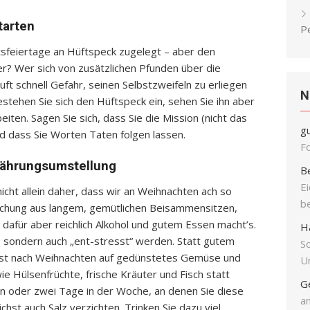
tarten
P
tsfeiertage an Hüftspeck zugelegt – aber den
r? Wer sich von zusätzlichen Pfunden über die
uft schnell Gefahr, seinen Selbstzweifeln zu erliegen
N
stehen Sie sich den Hüftspeck ein, sehen Sie ihn aber
eiten. Sagen Sie sich, dass Sie die Mission (nicht das
g
 dass Sie Worten Taten folgen lassen.
F
nährungsumstellung
B
E
ht allein daher, dass wir an Weihnachten ach so
b
ischung aus langem, gemütlichen Beisammensitzen,
dafür aber reichlich Alkohol und gutem Essen macht’s.
H
, sondern auch „ent-stresst“ werden. Statt gutem
S
ndest nach Weihnachten auf gedünstetes Gemüse und
Un
e Hülsenfrüchte, frische Kräuter und Fisch statt
G
nen oder zwei Tage in der Woche, an denen Sie diese
an
hst auch Salz verzichten. Trinken Sie dazu viel