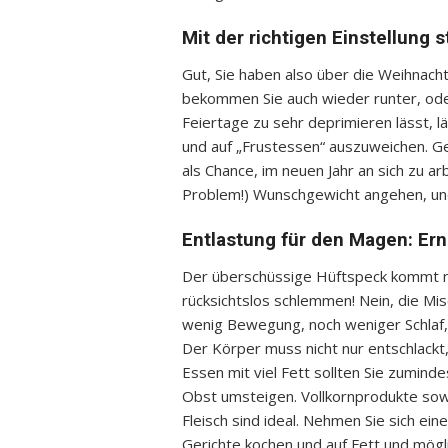
Mit der richtigen Einstellung s
Gut, Sie haben also über die Weihnach
bekommen Sie auch wieder runter, ode
Feiertage zu sehr deprimieren lässt, lä
und auf „Frustessen“ auszuweichen. Ge
als Chance, im neuen Jahr an sich zu arb
Problem!) Wunschgewicht angehen, und
Entlastung für den Magen: Er
Der überschüssige Hüftspeck kommt nic
rücksichtslos schlemmen! Nein, die M
wenig Bewegung, noch weniger Schlaf, 
Der Körper muss nicht nur entschlackt
Essen mit viel Fett sollten Sie zumi
Obst umsteigen. Vollkornprodukte sowi
Fleisch sind ideal. Nehmen Sie sich ei
Gerichte kochen und auf Fett und möglic