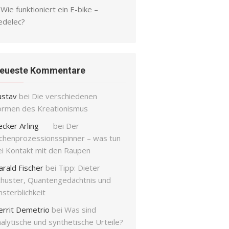
Wie funktioniert ein E-bike –
edelec?
eueste Kommentare
ustav
bei
Die verschiedenen
ormen des Kreationismus
ecker Arling
bei
Der
ichenprozessionsspinner – was tun
ei Kontakt mit den Raupen
arald Fischer
bei
Tipp: Dieter
chuster, Quantengedächtnis und
sterblichkeit
errit Demetrio
bei
Was sind
alytische und synthetische Urteile?