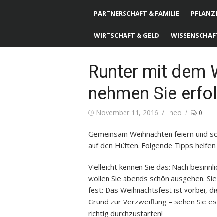
PARTNERSCHAFT & FAMILIE
PFLANZE
WIRTSCHAFT & GELD
WISSENSCHAF
Runter mit dem 
nehmen Sie erfol
Posted
November 11, 2016
Author
neo
0
on
Gemeinsam Weihnachten feiern und schl
auf den Hüften. Folgende Tipps helfe
Vielleicht kennen Sie das: Nach besinnl
wollen Sie abends schön ausgehen. Sie 
fest: Das Weihnachtsfest ist vorbei, di
Grund zur Verzweiflung – sehen Sie es 
richtig durchzustarten!