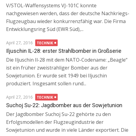
V/STOL-Waffensystems VJ-101C konnte
nachgewiesen werden, dass der deutsche Nachkriegs-
Flugzeugbau wieder konkurrenzfähig war. Die Firma
Entwicklungsring Süd (EWR Süd),...
Posted
April 27, 2016
TECHNIK
on
Iljuschin IL-28: erster Strahlbomber in Großserie
Die Iljuschin Il-28 mit dem NATO-Codename: „Beagle“
ist ein früher zweistrahliger Bomber aus der
Sowjetunion. Er wurde seit 1949 bei Iljuschin
produziert. Insgesamt sollen rund...
Posted
April 27, 2016
TECHNIK
on
Suchoj Su-22: Jagdbomber aus der Sowjetunion
Der Jagdbomber Suchoj Su-22 gehörte zu den
Erfolgsmodellen der Flugzeugindustrie der
Sowjetunion und wurde in viele Länder exportiert. Die