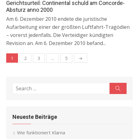
on
Gerichtsurteil: Continental schuld am Concorde-
Absturz anno 2000
Am 6. Dezember 2010 endete die juristische
Aufarbeitung einer der größten Luftfahrt-Tragödien
– vorerst jedenfalls. Die Verteidiger kündigten
Revision an. Am 6. Dezember 2010 befand...
1
2
3
…
5
→
Beitragsnavigation
Search
Search
for:
Neueste Beiträge
Wie funktioniert Klarna