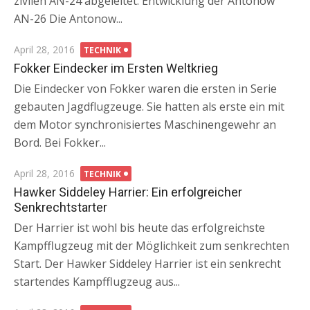
zivilen AN-24 abgeleitet. Entwicklung der Antonow
AN-26 Die Antonow...
Posted
April 28, 2016
TECHNIK
on
Fokker Eindecker im Ersten Weltkrieg
Die Eindecker von Fokker waren die ersten in Serie
gebauten Jagdflugzeuge. Sie hatten als erste ein mit
dem Motor synchronisiertes Maschinengewehr an
Bord. Bei Fokker...
Posted
April 28, 2016
TECHNIK
on
Hawker Siddeley Harrier: Ein erfolgreicher
Senkrechtstarter
Der Harrier ist wohl bis heute das erfolgreichste
Kampfflugzeug mit der Möglichkeit zum senkrechten
Start. Der Hawker Siddeley Harrier ist ein senkrecht
startendes Kampfflugzeug aus...