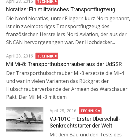
Posted
April 28, 2016
TECHNIK
on
Noratlas: Ein militärisches Transportflugzeug
Die Nord Noratlas, unter Fliegern kurz Nora genannt,
ist ein zweimotoriges Transportflugzeug des
französischen Herstellers Nord Aviation, der aus der
SNCAN hervorgegangen war. Der Hochdecker...
Posted
April 28, 2016
TECHNIK
on
Mil Mi-8: Transporthubschrauber aus der UdSSR
Der Transporthubschrauber Mi-8 ersetzte die Mi-4
und war in vielen Varianten das Rückgrat der
Hubschrauberverbände der Armeen des Warschauer
Pakt. Der Mil Mi-8 mit dem...
Posted
April 28, 2016
TECHNIK
on
VJ-101C – Erster Überschall-
Senkrechtstarter der Welt
Mit dem Bau und den Tests des