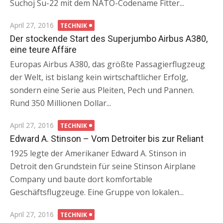
Suchoj Su-22 mit dem NATO-Codename Fitter...
Posted
April 27, 2016
TECHNIK
on
Der stockende Start des Superjumbo Airbus A380,
eine teure Affäre
Europas Airbus A380, das größte Passagierflugzeug
der Welt, ist bislang kein wirtschaftlicher Erfolg,
sondern eine Serie aus Pleiten, Pech und Pannen.
Rund 350 Millionen Dollar...
Posted
April 27, 2016
TECHNIK
on
Edward A. Stinson – Vom Detroiter bis zur Reliant
1925 legte der Amerikaner Edward A. Stinson in
Detroit den Grundstein für seine Stinson Airplane
Company und baute dort komfortable
Geschäftsflugzeuge. Eine Gruppe von lokalen...
Posted
April 27, 2016
TECHNIK