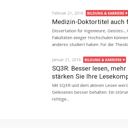
Posted
Februar 21, 2016
BILDUNG & KARRIERE
on
Medizin-Doktortitel auch
Dissertation für Ingenieure, Geistes-,
Fakultäten einiger Hochschulen könne
anderes studiert haben. Für die Theolo
Posted
Januar 21, 2016
BILDUNG & KARRIERE
on
SQ3R: Besser lesen, mehr
stärken Sie Ihre Lesekom
Mit SQ3R und dem aktiven Lesen werde
Gelesenes besser behalten. Ein störungs
richtige...