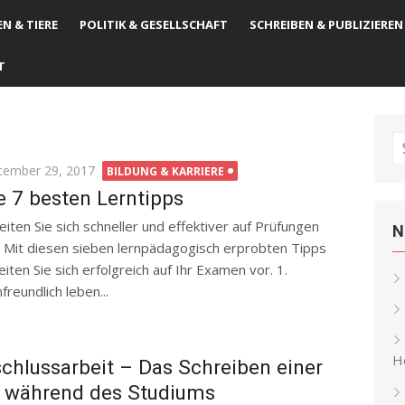
N & TIERE
POLITIK & GESELLSCHAFT
SCHREIBEN & PUBLIZIEREN
T
S
fo
ted
tember 29, 2017
BILDUNG & KARRIERE
e 7 besten Lerntipps
eiten Sie sich schneller und effektiver auf Prüfungen
N
. Mit diesen sieben lernpädagogisch erprobten Tipps
eiten Sie sich erfolgreich auf Ihr Examen vor. 1.
freundlich leben...
He
chlussarbeit – Das Schreiben einer
t während des Studiums