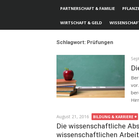
PARTNERSCHAFT & FAMILIE
PFLANZE
WIRTSCHAFT & GELD
WISSENSCHAF
Schlagwort: Prüfungen
Pos
Sep
on
Di
Ber
vor
ber
Hirn
Posted
August 21, 2016
BILDUNG & KARRIERE
on
Die wissenschaftliche Abs
wissenschaftlichen Arbei