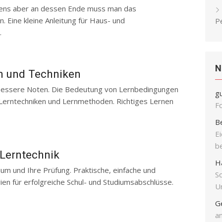
tens aber an dessen Ende muss man das
. Eine kleine Anleitung für Haus- und
P
.
N
n und Techniken
bessere Noten. Die Bedeutung von Lernbedingungen
g
Lerntechniken und Lernmethoden. Richtiges Lernen
F
B
E
b
 Lerntechnik
H
dium und Ihre Prüfung. Praktische, einfache und
S
en für erfolgreiche Schul- und Studiumsabschlüsse.
Un
G
an