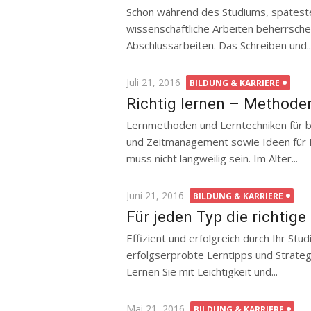
Schon während des Studiums, spätes
wissenschaftliche Arbeiten beherrschen
Abschlussarbeiten. Das Schreiben und..
Posted
Juli 21, 2016
BILDUNG & KARRIERE
on
Richtig lernen – Methode
Lernmethoden und Lerntechniken für 
und Zeitmanagement sowie Ideen für 
muss nicht langweilig sein. Im Alter...
Posted
Juni 21, 2016
BILDUNG & KARRIERE
on
Für jeden Typ die richtige
Effizient und erfolgreich durch Ihr Stu
erfolgserprobte Lerntipps und Strategi
Lernen Sie mit Leichtigkeit und...
Posted
Mai 21, 2016
BILDUNG & KARRIERE