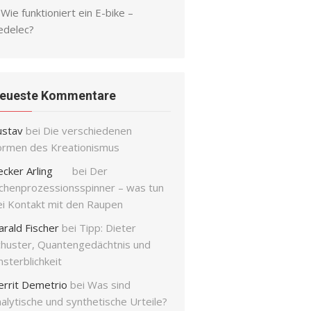
Wie funktioniert ein E-bike –
edelec?
eueste Kommentare
ustav
bei
Die verschiedenen
ormen des Kreationismus
ecker Arling
bei
Der
ichenprozessionsspinner – was tun
ei Kontakt mit den Raupen
arald Fischer
bei
Tipp: Dieter
chuster, Quantengedächtnis und
sterblichkeit
errit Demetrio
bei
Was sind
alytische und synthetische Urteile?