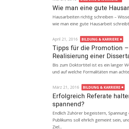
on
Wie man eine gute Hausar
Hausarbeiten richtig schreiben – Wisse
wie man eine gute Hausarbeit schreibt
Posted
April 21, 2016
BILDUNG & KARRIERE
on
Tipps für die Promotion –
Realisierung einer Dissert
Bis zum Doktortitel ist es ein langer 
und auf welche Formalitäten man achte
Posted
März 21, 2016
BILDUNG & KARRIERE
on
Erfolgreich Referate halte
spannend?
Endlich Zuhörer begeistern, Spannung 
Publikums soll ehrlich gemeint sein, u
Ziel...