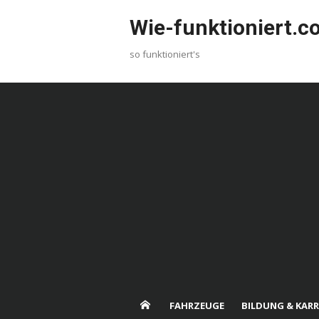
Skip
Wie-funktioniert.
to
content
so funktioniert's
FAHRZEUGE
BILDUNG & KARR