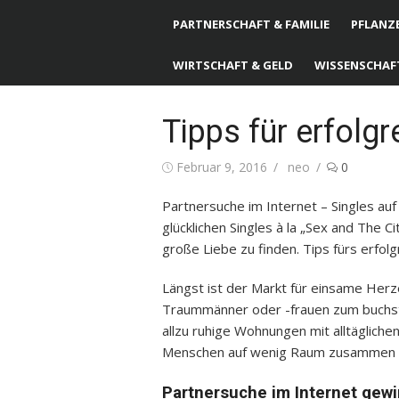
PARTNERSCHAFT & FAMILIE
PFLANZE
WIRTSCHAFT & GELD
WISSENSCHAF
Tipps für erfolg
Posted
Februar 9, 2016
Author
neo
0
on
Partnersuche im Internet – Singles auf 
glücklichen Singles à la „Sex and The C
große Liebe zu finden. Tips fürs erfolg
Längst ist der Markt für einsame Herz
Traummänner oder -frauen zum buchstä
allzu ruhige Wohnungen mit alltägliche
Menschen auf wenig Raum zusammen – Fli
Partnersuche im Internet gew