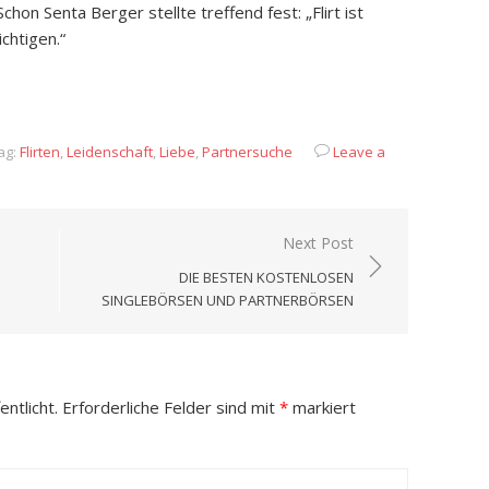
Schon Senta Berger stellte treffend fest: „Flirt ist
chtigen.“
App
it
eilen
ag:
Flirten
,
Leidenschaft
,
Liebe
,
Partnersuche
Leave a
Next Post
DIE BESTEN KOSTENLOSEN
SINGLEBÖRSEN UND PARTNERBÖRSEN
ntlicht.
Erforderliche Felder sind mit
*
markiert