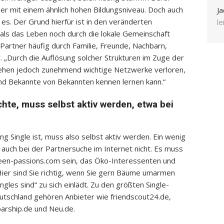
r mit einem ähnlich hohen Bildungsniveau. Doch auch
Ja
 es. Der Grund hierfür ist in den veränderten
l
als das Leben noch durch die lokale Gemeinschaft
Partner häufig durch Familie, Freunde, Nachbarn,
r. „Durch die Auflösung solcher Strukturen im Zuge der
 gehen jedoch zunehmend wichtige Netzwerke verloren,
d Bekannte von Bekannten kennen lernen kann.“
hte, muss selbst aktiv werden, etwa bei
g Single ist, muss also selbst aktiv werden. Ein wenig
uch bei der Partnersuche im Internet nicht. Es muss
green-passions.com sein, das Öko-Interessenten und
ier sind Sie richtig, wenn Sie gern Bäume umarmen
gles sind“ zu sich einlädt. Zu den größten Single-
utschland gehören Anbieter wie friendscout24.de,
 parship.de und Neu.de.