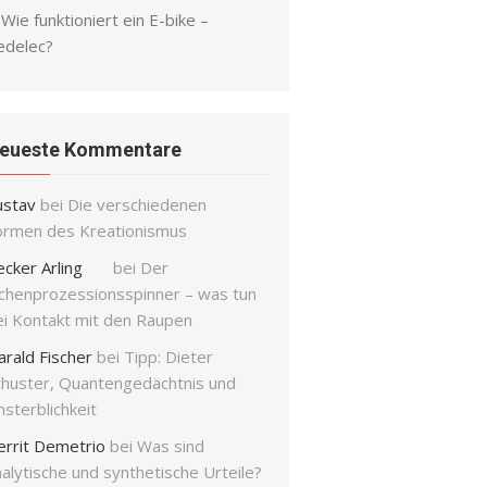
Wie funktioniert ein E-bike –
edelec?
eueste Kommentare
ustav
bei
Die verschiedenen
ormen des Kreationismus
ecker Arling
bei
Der
ichenprozessionsspinner – was tun
ei Kontakt mit den Raupen
arald Fischer
bei
Tipp: Dieter
chuster, Quantengedächtnis und
sterblichkeit
errit Demetrio
bei
Was sind
alytische und synthetische Urteile?