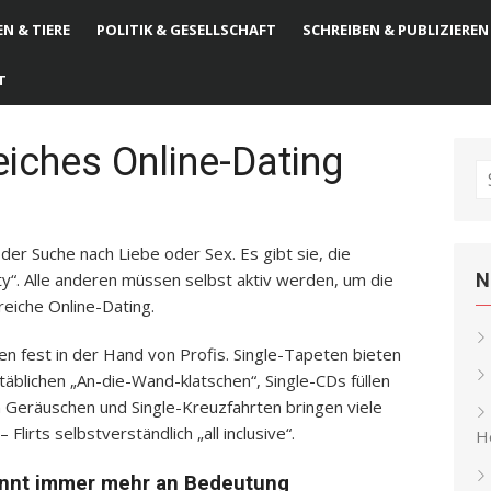
N & TIERE
POLITIK & GESELLSCHAFT
SCHREIBEN & PUBLIZIEREN
T
reiches Online-Dating
S
fo
der Suche nach Liebe oder Sex. Es gibt sie, die
ity“. Alle anderen müssen selbst aktiv werden, um die
N
reiche Online-Dating.
en fest in der Hand von Profis. Single-Tapeten bieten
blichen „An-die-Wand-klatschen“, Single-CDs füllen
n Geräuschen und Single-Kreuzfahrten bringen viele
rts selbstverständlich „all inclusive“.
He
innt immer mehr an Bedeutung