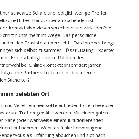
ht nur schwarze Schafe und lediglich wenige Treffen
selkabinett. Der Hauptanteil an Suchenden ist
t der Kontakt also vielversprechend und wirkt der/die
 Schritt nichts mehr im Wege. Das persönliche
nander den Praxistest übersteht. „Das Internet bringt
ringen sich selbst zusammen“, fasst „Dating-Experte“
men. Er beschäftigt sich im Rahmen des
tnerwahl bei Online-Kontaktbörsen“ seit Jahren
folgreiche Partnerschaften über das Internet
en Suche teil?“
einem belebten Ort
n und Verehrerinnen sollte auf jeden Fall ein belebter
das erste Treffen gewählt werden. Mit einem guten
er Nähe (oder wahlweise einem funktionierenden
einen Lauf nehmen. Wenn es funkt: hervorragend.
s Rendezvous als Erfahrung abbuchen und sich nach