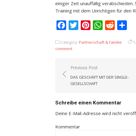
einiger Zeit unauffällig verabschieden. 
Training mit dem Unrichtigen für den Ri
Facebook
Twitter
Pinterest
Whats
Redd
T
Category:
Partnerschaft & Familie
T
comment
Previous Post
Beitrags-
DAS GESCHÄFT MIT DER SINGLE-
Navigation
GESELLSCHAFT
Schreibe einen Kommentar
Deine E-Mail-Adresse wird nicht veröffe
Kommentar