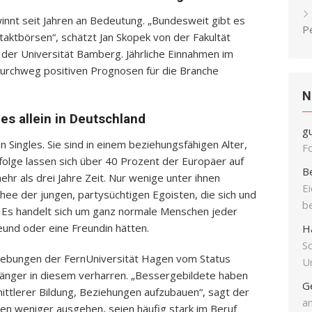
innt seit Jahren an Bedeutung. „Bundesweit gibt es
P
taktbörsen“, schätzt Jan Skopek von der Fakultät
 der Universität Bamberg. Jährliche Einnahmen im
 durchweg positiven Prognosen für die Branche
N
 es allein in Deutschland
g
n Singles. Sie sind in einem beziehungsfähigen Alter,
F
zufolge lassen sich über 40 Prozent der Europäer auf
B
ehr als drei Jahre Zeit. Nur wenige unter ihnen
E
ee der jungen, partysüchtigen Egoisten, die sich und
b
n. Es handelt sich um ganz normale Menschen jeder
eund oder eine Freundin hätten.
H
S
hebungen der FernUniversität Hagen vom Status
Un
nd länger in diesem verharren. „Bessergebildete haben
G
ttlerer Bildung, Beziehungen aufzubauen“, sagt der
an
den weniger ausgehen, seien häufig stark im Beruf