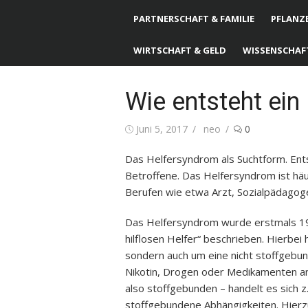
PARTNERSCHAFT & FAMILIE
PFLANZE
WIRTSCHAFT & GELD
WISSENSCHAF
Wie entsteht ei
Posted
Juni 5, 2017
Author
neo
0
on
Das Helfersyndrom als Suchtform. Ents
Betroffene. Das Helfersyndrom ist häuf
Berufen wie etwa Arzt, Sozialpädagoge
Das Helfersyndrom wurde erstmals 
hilflosen Helfer“ beschrieben. Hierbei 
sondern auch um eine nicht stoffgebun
Nikotin, Drogen oder Medikamenten a
also stoffgebunden – handelt es sich z.
stoffgebundene Abhängigkeiten. Hierzu