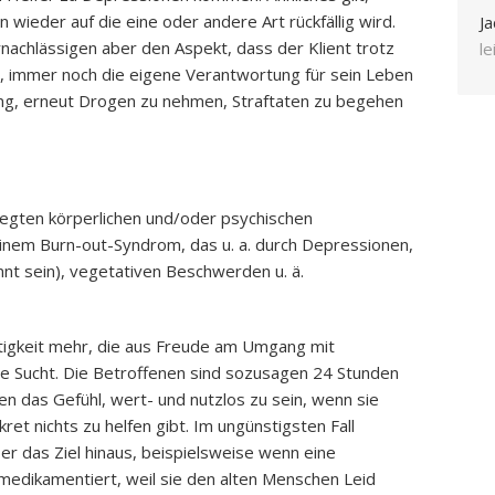
 wieder auf die eine oder andere Art rückfällig wird.
Ja
ernachlässigen aber den Aspekt, dass der Klient trotz
l
rd, immer noch die eigene Verantwortung für sein Leben
eidung, erneut Drogen zu nehmen, Straftaten zu begehen
rlegten körperlichen und/oder psychischen
inem Burn-out-Syndrom, das u. a. durch Depressionen,
nt sein), vegetativen Beschwerden u. ä.
Tätigkeit mehr, die aus Freude am Umgang mit
 Sucht. Die Betroffenen sind sozusagen 24 Stunden
 das Gefühl, wert- und nutzlos zu sein, wenn sie
ret nichts zu helfen gibt. Im ungünstigsten Fall
er das Ziel hinaus, beispielsweise wenn eine
 medikamentiert, weil sie den alten Menschen Leid