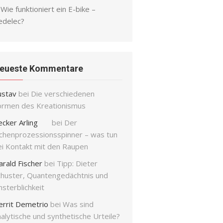
Wie funktioniert ein E-bike –
edelec?
eueste Kommentare
ustav
bei
Die verschiedenen
ormen des Kreationismus
ecker Arling
bei
Der
ichenprozessionsspinner – was tun
ei Kontakt mit den Raupen
arald Fischer
bei
Tipp: Dieter
chuster, Quantengedächtnis und
sterblichkeit
errit Demetrio
bei
Was sind
alytische und synthetische Urteile?