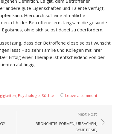
eigenen Definition. Es gilt, dem Betroffenen
er andere gute Eigenschaften und Talente verfügt,
pfen kann. Hierdurch soll eine allmähliche
en, d. h. der Betroffene lernt langsam die gesunde
d Egoismus, ohne sich selbst dabei zu überfordern.
aussetzung, dass der Betroffene diese selbst wünscht
ngen lässt – so sehr Familie und Kollegen mit ihrer
er Erfolg einer Therapie ist entscheidend von der
tienten abhängig.
App
it
eilen
igkeiten
,
Psychologie
,
Süchte
Leave a comment
Next Post
IG?
BRONCHITIS: FORMEN, URSACHEN,
SYMPTOME,