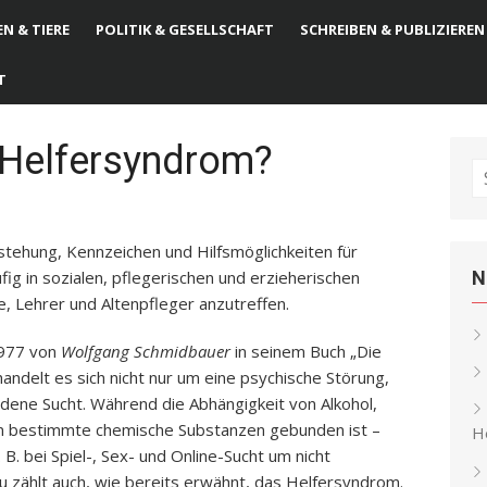
N & TIERE
POLITIK & GESELLSCHAFT
SCHREIBEN & PUBLIZIEREN
T
n Helfersyndrom?
S
fo
tehung, Kennzeichen und Hilfsmöglichkeiten für
ig in sozialen, pflegerischen und erzieherischen
N
, Lehrer und Altenpfleger anzutreffen.
1977 von
Wolfgang Schmidbauer
in seinem Buch „Die
handelt es sich nicht nur um eine psychische Störung,
dene Sucht. Während die Abhängigkeit von Alkohol,
n bestimmte chemische Substanzen gebunden ist –
He
 B. bei Spiel-, Sex- und Online-Sucht um nicht
 zählt auch, wie bereits erwähnt, das Helfersyndrom.