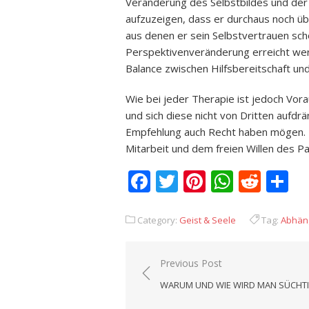
Veränderung des Selbstbildes und der 
aufzuzeigen, dass er durchaus noch üb
aus denen er sein Selbstvertrauen schö
Perspektivenveränderung erreicht werd
Balance zwischen Hilfsbereitschaft un
Wie bei jeder Therapie ist jedoch Vor
und sich diese nicht von Dritten aufdrä
Empfehlung auch Recht haben mögen. D
Mitarbeit und dem freien Willen des Pa
Facebook
Twitter
Pinterest
Whats
Redd
T
Category:
Geist & Seele
Tag:
Abhäng
Previous Post
Beitrags-
WARUM UND WIE WIRD MAN SÜCHT
Navigation