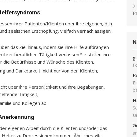
Helfersyndroms
P
essen ihrer Patienten/Klienten über ihre eigenen, d. h.
 und seelischen Erschöpfung, vielfach vernachlässigen
N
ber das Ziel hinaus, indem sie ihre Hilfe aufdrängen
hrer beruflichen Tätigkeit verlassen.Sie stellen ihre
g
r die Bedürfnisse und Wünsche des Klienten,
F
ng und Dankbarkeit, nicht nur von den Klienten,
B
E
nicht über ihre Persönlichkeit und ihre Begabungen,
b
helfende Tätigkeit,
H
amilie und Kollegen ab.
S
Un
 Anerkennung
G
er eigenen Arbeit durch die Klienten und/oder das
an
m Helfer zu Depressionen kommen. Ähnliches gilt,