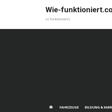
Skip
Wie-funktioniert.
to
content
so funktioniert's
FAHRZEUGE
BILDUNG & KARR