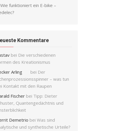
Wie funktioniert ein E-bike –
edelec?
eueste Kommentare
ustav
bei
Die verschiedenen
ormen des Kreationismus
ecker Arling
bei
Der
ichenprozessionsspinner – was tun
ei Kontakt mit den Raupen
arald Fischer
bei
Tipp: Dieter
chuster, Quantengedächtnis und
sterblichkeit
errit Demetrio
bei
Was sind
alytische und synthetische Urteile?