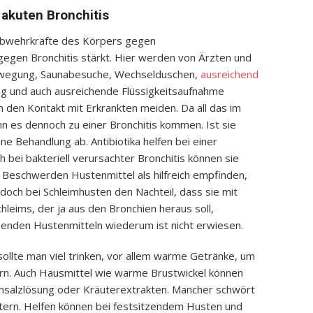
akuten Bronchitis
Abwehrkräfte des Körpers gegen
gegen Bronchitis stärkt. Hier werden von Ärzten und
ewegung, Saunabesuche, Wechselduschen,
ausreichend
ng und auch ausreichende Flüssigkeitsaufnahme
h den Kontakt mit Erkrankten meiden. Da all das im
nn es dennoch zu einer Bronchitis kommen. Ist sie
hne Behandlung ab. Antibiotika helfen bei einer
ch bei bakteriell verursachter Bronchitis können sie
r Beschwerden Hustenmittel als hilfreich empfinden,
och bei Schleimhusten den Nachteil, dass sie mit
eims, der ja aus den Bronchien heraus soll,
senden Hustenmitteln wiederum ist nicht erwiesen.
sollte man viel trinken, vor allem warme Getränke, um
ern. Auch Hausmittel wie warme Brustwickel können
chsalzlösung oder Kräuterextrakten. Mancher schwört
utern. Helfen können bei festsitzendem Husten und