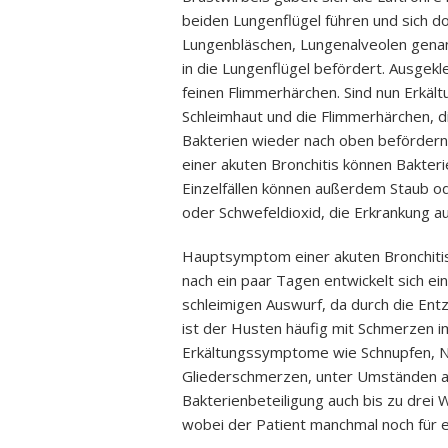
beiden Lungenflügel führen und sich do
Lungenbläschen, Lungenalveolen genan
in die Lungenflügel befördert. Ausgekl
feinen Flimmerhärchen. Sind nun Erkält
Schleimhaut und die Flimmerhärchen, d
Bakterien wieder nach oben befördern, 
einer akuten Bronchitis können Bakteri
Einzelfällen können außerdem Staub o
oder Schwefeldioxid, die Erkrankung a
Hauptsymptom einer akuten Bronchitis
nach ein paar Tagen entwickelt sich e
schleimigen Auswurf, da durch die En
ist der Husten häufig mit Schmerzen 
Erkältungssymptome wie Schnupfen, N
Gliederschmerzen, unter Umständen auc
Bakterienbeteiligung auch bis zu drei W
wobei der Patient manchmal noch für e