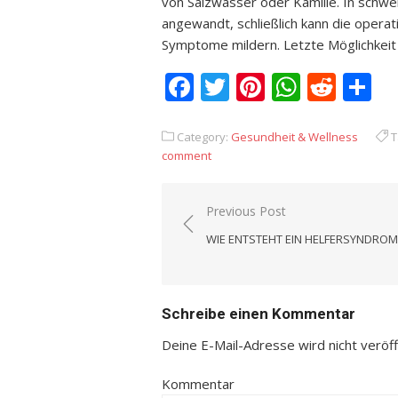
von Salzwasser oder Kamille. In schw
angewandt, schließlich kann die opera
Symptome mildern. Letzte Möglichkeit i
Facebook
Twitter
Pinterest
Whats
Redd
T
Category:
Gesundheit & Wellness
T
comment
Previous Post
Beitrags-
WIE ENTSTEHT EIN HELFERSYNDROM
Navigation
Schreibe einen Kommentar
Deine E-Mail-Adresse wird nicht veröffe
Kommentar