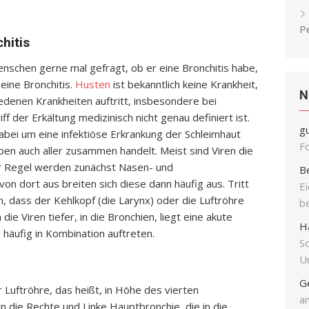
P
hitis
enschen gerne mal gefragt, ob er eine Bronchitis habe,
eine Bronchitis.
Husten
ist bekanntlich keine Krankheit,
N
denen Krankheiten auftritt, insbesondere bei
f der Erkältung medizinisch nicht genau definiert ist.
g
dabei um eine infektiöse Erkrankung der Schleimhaut
F
en auch aller zusammen handelt. Meist sind Viren die
er Regel werden zunächst Nasen- und
B
on dort aus breiten sich diese dann häufig aus. Tritt
E
, dass der Kehlkopf (die Larynx) oder die Luftröhre
b
ie Viren tiefer, in die Bronchien, liegt eine akute
H
 häufig in Kombination auftreten.
S
Un
G
 Luftröhre, das heißt, in Höhe des vierten
an
in die Rechte und Linke Hauptbronchie, die in die