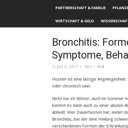
PARTNERSCHAFT & FAMILIE
PFLANZE
WIRTSCHAFT & GELD
WISSENSCHAF
Bronchitis: Form
Symptome, Beha
Posted
Juni 5, 2017
Author
neo
0
on
Husten ist eine lästige Angelegenheit. 
oder chronisch sein.
Nicht nur im Winter, auch im Sommer h
kommt es dann auch zu einer akuten Bro
abheilt. Wer Dauerhusten hat, leidet 
Bronchitis, bei der eine Heilung schwi
verschiedenen Formen der Erkrankung,