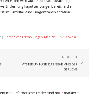
ereren Fällen wird auch Sauerstoffbeatmung
tive Entfernung kaputter Lungenbereiche die
st im Einzelfall eine Lungentransplantation.
App
it
eilen
ag:
Körperliche Erkrankungen
,
Medizin
Leave a
Next Post
?
MYSTERIUM NASE, DAS GEHEIMNIS DER
GERÜCHE
ntlicht.
Erforderliche Felder sind mit
*
markiert