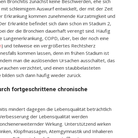
hen Bronchitis zunächst keine Beschwerden, ehe sich
 mit schleimigem Auswurf entwickelt, der mit der Zeit
 der Erkrankung kommen zunehmende Kurzatmigkeit und
Der Erkrankte befindet sich dann schon im Stadium 2,
 bei der die Bronchien dauerhaft verengt sind. Häufig
ive Lungenerkrankung, COPD, über, bei der noch eine
m
) und teilweise ein vergrößertes Rechtsherz
nesfalls kommen lassen, denn im frühen Stadium ist
 indem man die auslösenden Ursachen ausschaltet, das
ivrauchen verzichtet, und einen staubbelasteten
bilden sich dann häufig wieder zurück.
rch fortgeschrittene chronische
itis mindert dagegen die Lebensqualität beträchtlich
r Verbesserung der Lebensqualität werden
onchienerweiternder Wirkung. Unterstützend wirken
inken, Klopfmassagen, Atemgymnastik und Inhalieren