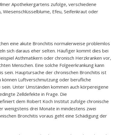
Ulmer Apothekergartens zufolge, verschiedene
n, Wiesenschlüsselblume, Efeu, Seifenkraut oder
chen eine akute Bronchitis normalerweise problemlos
ln sich daraus eher selten. Häufiger kommt dies bei
ispiel Asthmatikern oder chronisch Herzkranken vor,
hten Menschen. Eine solche Folgeerkrankung kann
s sein. Hauptursache der chronischen Bronchitis ist
 können Luftverschmutzung oder berufliche
e sein. Unter Umständen kommen auch körpereigene
dingte Zelldefekte in Frage. Die
finiert dem Robert Koch Institut zufolge chronische
ber wenigstens drei Monate in mindestens zwei
onischen Bronchitis voraus geht eine Schädigung der