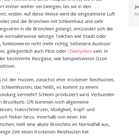
rt immer weiter verzweigen, bis sie in den
Ja
nt, enden. Auf diese Weise wird die eingeatmete Luft
l
eidet sind die Bronchien mit Schleimhaut und sehr
ungsviren in die Bronchien gelangt, entzündet sich die
ie normalerweise winzige Teilchen wie Staub oder
funktionieren nicht mehr richtig. Seltenere Auslöser
en, gelegentlich auch Pilze oder
Chlamydien
sein. In
der bestimmte Reizgase, wie beispielsweise Ozon
uslösen.
 ist der Husten, zunächst eher trockener Reizhusten,
in Schleimhusten, das heißt, es kommt zu einem
tzündung vermehrt Schleim produziert wird. Verbunden
im Brustkorb. Oft kommen noch allgemeine
iesen, Halsschmerzen, Müdigkeit, Kopf- und
h Fieber hinzu. Innerhalb von einer, bei
ochen, heilt eine akute Bronchitis im Normalfall aus,
inige Zeit einen trockenen Reizhusten hat.