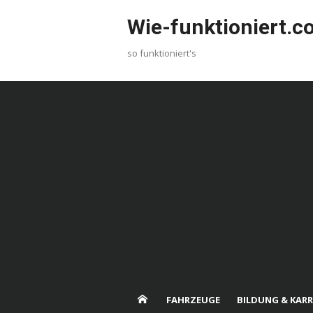
Skip
Wie-funktioniert.
to
content
so funktioniert's
FAHRZEUGE
BILDUNG & KARR