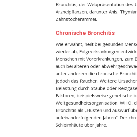
Bronchitis, der Webpräsentation des 
Arzneipflanzen, darunter Anis, Thymia
Zahnstocherammei.
Chronische Bronchitis
Wie erwähnt, heilt bei gesunden Mens
wieder ab, Folgeerkrankungen entwicke
Menschen mit Vorerkrankungen, zum Be
auch bei älteren oder abwehrgeschwäc
unter anderem die chronische Bronchiti
jedoch das Rauchen. Weitere Ursachen
Belastung durch Stäube oder Reizgas
Faktoren, beispielsweise genetische be
Weltgesundheitsorganisation, WHO, de
Bronchitis als „Husten und Auswurf ü
aufeinanderfolgenden Jahren“. Der chr
Schleimhäute über Jahre.