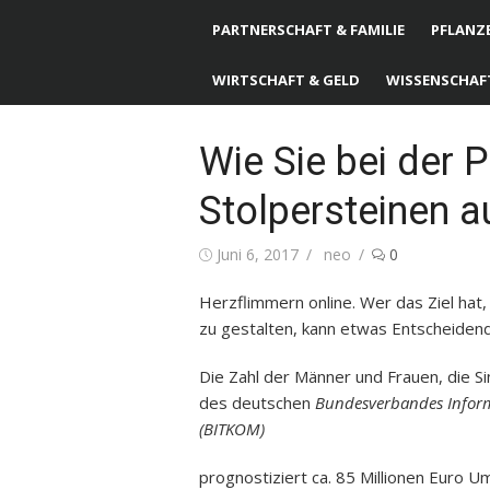
PARTNERSCHAFT & FAMILIE
PFLANZE
WIRTSCHAFT & GELD
WISSENSCHAF
Wie Sie bei der 
Stolpersteinen 
Posted
Juni 6, 2017
Author
neo
0
on
Herzflimmern online. Wer das Ziel hat,
zu gestalten, kann etwas Entscheidende
Die Zahl der Männer und Frauen, die Si
des deutschen
Bundesverbandes Inform
(BITKOM)
prognostiziert ca. 85 Millionen Euro U