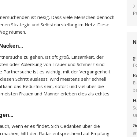
P
nersuchenden ist riesig. Dass viele Menschen dennoch
igenen Strategie und Selbstdarstellung im Netz. Diese
 Weg räumen.
N
m Nacken…
rtnersuche zu gehen, ist oft groß. Einsamkeit, der
g
sten oder Ablenkung von Trauer und Schmerz sind
F
he Partnersuche ist es wichtig, mit der Vergangenheit
B
diesen Schritt auslässt, wird meistens sehr schnell
E
l kann das Bedürfnis sein, sofort und viel über die
b
 meisten Frauen und Männer erleben dies als echtes
H
S
egen…
Un
G
auch, wenn er es findet. Sich Gedanken über die
an
 machen, hilft den Radar entsprechend auf Empfang