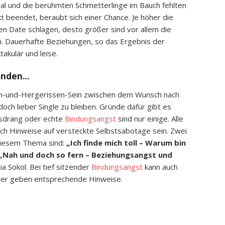
al und die berühmten Schmetterlinge im Bauch fehlten
t beendet, beraubt sich einer Chance. Je höher die
n Date schlagen, desto größer sind vor allem die
n. Dauerhafte Beziehungen, so das Ergebnis der
akulär und leise.
senden…
in-und-Hergerissen-Sein zwischen dem Wunsch nach
ch lieber Single zu bleiben. Gründe dafür gibt es
itsdrang oder echte
Bindungsangst
sind nur einige. Alle
ch Hinweise auf versteckte Selbstsabotage sein. Zwei
iesem Thema sind:
„Ich finde mich toll – Warum bin
„Nah und doch so fern – Beziehungsangst und
a Sokol. Bei tief sitzender
Bindungsangst
kann auch
cher geben entsprechende Hinweise.
App
it
eilen