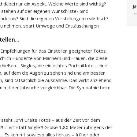
d dabei nur ein Aspekt. Welche Werte sind wichtig?
Ja
 stehen auf der eigenen Wunschliste? Sind
l
indernis? Sind die eigenen Vorstellungen realistisch?
n zu nehmen, spart Umwege und Enttäuschungen.
stellen…
 Empfehlungen für das Einstellen geeigneter Fotos.
sächlich Hunderte von Männern und Frauen, die diese
hießen… Singles, die ein echtes Portraitfoto – eine
n, auf dem die Augen zu sehen sind und am besten
n, sind tatsächlich die Ausnahme. Das wirkt anziehend.
n mit der Jobsuche vergleichbar: Die Sympathie beim
 steht „0“?! Uralte Fotos – aus der Zeit vor dem
 Liiert statt Single?! Größe 1,80 Meter (übrigens der
n)… Es kommt sowieso alles heraus – früher oder