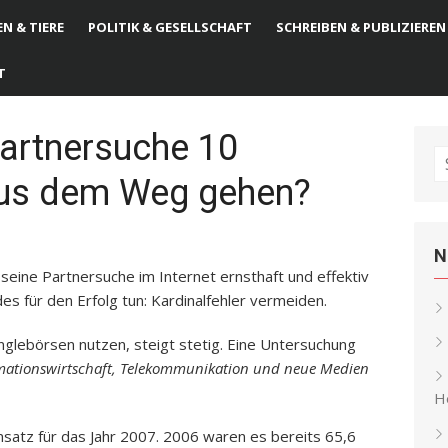
N & TIERE
POLITIK & GESELLSCHAFT
SCHREIBEN & PUBLIZIEREN
T
Partnersuche 10
S
aus dem Weg gehen?
fo
N
 seine Partnersuche im Internet ernsthaft und effektiv
s für den Erfolg tun: Kardinalfehler vermeiden.
nglebörsen nutzen, steigt stetig. Eine Untersuchung
ationswirtschaft, Telekommunikation und neue Medien
He
msatz für das Jahr 2007. 2006 waren es bereits 65,6