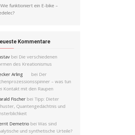
Wie funktioniert ein E-bike –
edelec?
eueste Kommentare
ustav
bei
Die verschiedenen
ormen des Kreationismus
ecker Arling
bei
Der
ichenprozessionsspinner – was tun
ei Kontakt mit den Raupen
arald Fischer
bei
Tipp: Dieter
chuster, Quantengedächtnis und
sterblichkeit
errit Demetrio
bei
Was sind
alytische und synthetische Urteile?