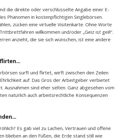
 und die direkte oder verschlüsselte Angabe einer E-
des Phänomen in kostenpflichtigen Singlebörsen.
len, zücken eine virtuelle Visitenkarte. Ohne Worte
Trittbrettfahren willkommen und/oder „Geiz ist geil!“.
ren anzieht, die sie sich wünschen, ist eine andere
flirten…
börsen surft und flirtet, wirft zwischen den Zeilen
Ehrlichkeit auf. Das Gros der Arbeitgeber verbietet
net. Ausnahmen sind eher selten. Ganz abgesehen vom
lten natürlich auch arbeitsrechtliche Konsequenzen
enden…
röhlich? Es gab viel zu Lachen, Vertrauen und offene
 blieben an den Füßen, die Erde stand still wie