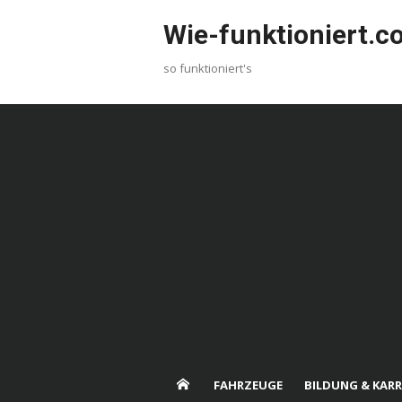
Skip
Wie-funktioniert.
to
content
so funktioniert's
FAHRZEUGE
BILDUNG & KARR