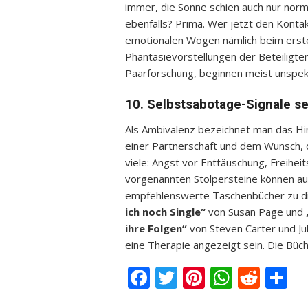
immer, die Sonne schien auch nur norm
ebenfalls? Prima. Wer jetzt den Kontak
emotionalen Wogen nämlich beim erste
Phantasievorstellungen der Beteiligte
Paarforschung, beginnen meist unspekt
10. Selbstsabotage-Signale 
Als Ambivalenz bezeichnet man das H
einer Partnerschaft und dem Wunsch, do
viele: Angst vor Enttäuschung, Freihe
vorgenannten Stolpersteine können au
empfehlenswerte Taschenbücher zu d
ich noch Single“
von Susan Page und
ihre Folgen“
von Steven Carter und Juli
eine Therapie angezeigt sein. Die Bü
Facebook
Twitter
Pinterest
Whats
Redd
T