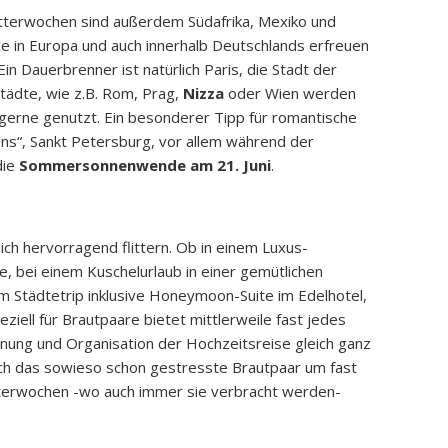
litterwochen sind außerdem Südafrika, Mexiko und
le in Europa und auch innerhalb Deutschlands erfreuen
in Dauerbrenner ist natürlich Paris, die Stadt der
tädte, wie z.B. Rom, Prag,
Nizza
oder Wien werden
 gerne genutzt. Ein besonderer Tipp für romantische
ens“, Sankt Petersburg, vor allem während der
die
Sommersonnenwende am 21. Juni
.
lich hervorragend flittern. Ob in einem Luxus-
 bei einem Kuschelurlaub in einer gemütlichen
m Städtetrip inklusive Honeymoon-Suite im Edelhotel,
ziell für Brautpaare bietet mittlerweile fast jedes
nung und Organisation der Hochzeitsreise gleich ganz
ch das sowieso schon gestresste Brautpaar um fast
tterwochen -wo auch immer sie verbracht werden-