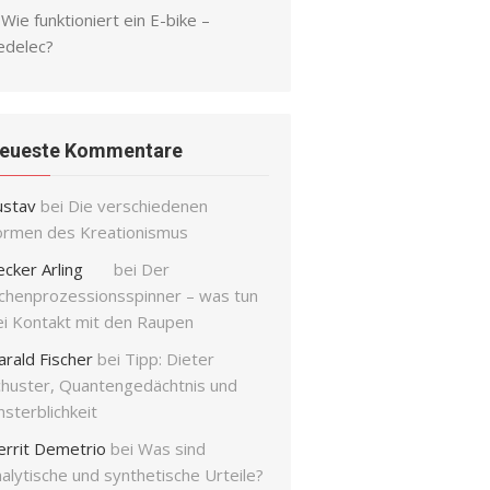
Wie funktioniert ein E-bike –
edelec?
eueste Kommentare
ustav
bei
Die verschiedenen
ormen des Kreationismus
ecker Arling
bei
Der
ichenprozessionsspinner – was tun
ei Kontakt mit den Raupen
arald Fischer
bei
Tipp: Dieter
chuster, Quantengedächtnis und
sterblichkeit
errit Demetrio
bei
Was sind
alytische und synthetische Urteile?