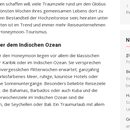
en schaffen will; viele Traumziele rund um den Globus
 schönsten Wochen ihres gemeinsamen Lebens dort zu
P
nn Bestandteil der Hochzeitsreise sein; heiraten unter
ten ist im Trend und immer mehr Reiseunternehmen
en Honeymoon-Tourismus.
N
oder dem Indischen Ozean
g
ür den Honeymoon liegen vor allem die klassischen
F
r Karibik oder im Indischen Ozean. Sie versprechen
nvergesslichen Flitterwochen erwartet; ganzjährig
B
rkisfarbenes Meer, ruhige, luxuriöse Hotels oder
E
che Sonnenuntergänge. Besonders beliebte Reiseziele
b
z.B. die Bahamas, Barbados oder auch Kuba und die
H
tterwochenziele im Indischen Ozean sind die
S
, die Seychellen oder Bali. Ein Traumurlaub mit allem
Un
G
an