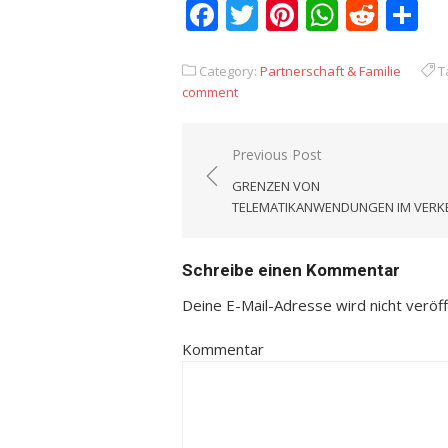
Facebook
Twitter
Pinterest
Whats
Redd
T
Category:
Partnerschaft & Familie
T
comment
Previous Post
Beitrags-
GRENZEN VON
Navigation
TELEMATIKANWENDUNGEN IM VERK
Schreibe einen Kommentar
Deine E-Mail-Adresse wird nicht veröffe
Kommentar