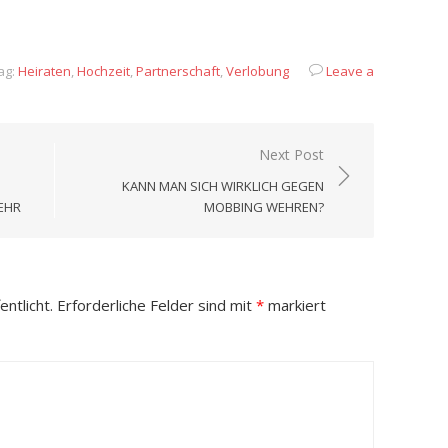
App
it
eilen
ag:
Heiraten
,
Hochzeit
,
Partnerschaft
,
Verlobung
Leave a
Next Post
KANN MAN SICH WIRKLICH GEGEN
EHR
MOBBING WEHREN?
ntlicht.
Erforderliche Felder sind mit
*
markiert