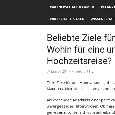
PARTNERSCHAFT & FAMILIE
PFLANZE
WIRTSCHAFT & GELD
WISSENSCHAF
Beliebte Ziele fü
Wohin für eine u
Hochzeitsreise?
Posted
Juni 5, 2017
Author
neo
0
on
Tolle Ziele für den Honeymoon gibt es 
Mauritius, Heiraten in Las Vegas oder
Als krönenden Abschluss einer perfekt
unvergessliche Flitterwochen. Ob man 
genießen möchte, sich vom aufreibend