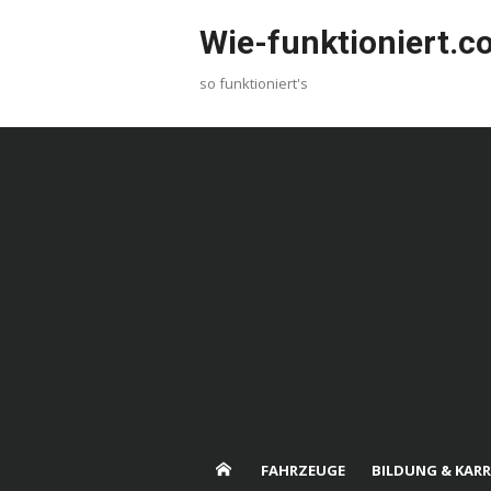
Skip
Wie-funktioniert.
to
content
so funktioniert's
FAHRZEUGE
BILDUNG & KARR