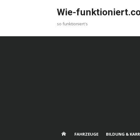
Skip
Wie-funktioniert.
to
content
so funktioniert's
FAHRZEUGE
BILDUNG & KARR