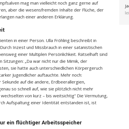
pfsalven mag man vielleicht noch ganz gerne auf
Ja
ren, aber die wesensfremden Inhalte der Flüche, der
l
langen nach einer anderen Erklärung.
it
ten in einer Person. Ulla Fröhling beschreibt in
 Durch Inzest und Missbrauch in einer satanistischen
ensweg einer Multiplen Persönlichkeit. Rätselhaft sind
 Sitzungen: „Da war nicht nur die Mimik, der
esten, sie hatte auch unterschiedlichen Körpergeruch
arker Jugendlicher auftauchte. Mehr noch:
Sekunde auf die andere, Erdbeerallergien,
nau so schnell auf, wie sie plötzlich nicht mehr
 wechselten von kurz – bis weitsichtig“ Die Vermutung,
rch Aufspaltung einer Identität entstanden ist, ist
ur ein flüchtiger Arbeitsspeicher