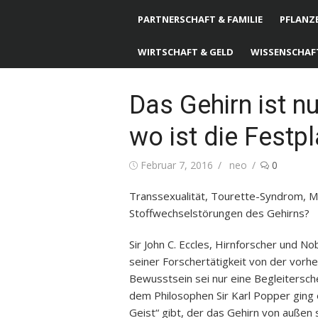
PARTNERSCHAFT & FAMILIE
PFLANZE
WIRTSCHAFT & GELD
WISSENSCHAF
Das Gehirn ist n
wo ist die Festpl
Posted
Februar 7, 2016
Author
neo
0
on
Transsexualität, Tourette-Syndrom, Mul
Stoffwechselstörungen des Gehirns?
Sir John C. Eccles, Hirnforscher und No
seiner Forschertätigkeit von der vorh
Bewusstsein sei nur eine Begleitersc
dem Philosophen Sir Karl Popper ging 
Geist“ gibt, der das Gehirn von außen st