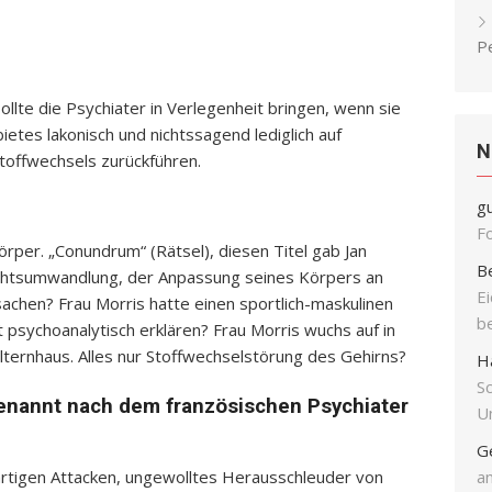
P
llte die Psychiater in Verlegenheit bringen, wenn sie
etes lakonisch und nichtssagend lediglich auf
N
toffwechsels zurückführen.
g
F
örper. „Conundrum“ (Rätsel), diesen Titel gab Jan
B
echtsumwandlung, der Anpassung seines Körpers an
E
sachen? Frau Morris hatte einen sportlich-maskulinen
b
t psychoanalytisch erklären? Frau Morris wuchs auf in
lternhaus. Alles nur Stoffwechselstörung des Gehirns?
H
S
benannt nach dem französischen Psychiater
Un
G
rtigen Attacken, ungewolltes Herausschleuder von
an