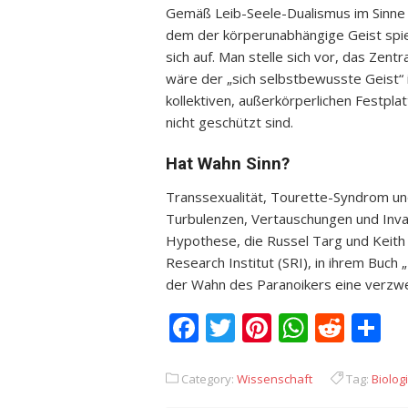
Gemäß Leib-Seele-Dualismus im Sinne E
dem der körperunabhängige Geist spie
sich auf. Man stelle sich vor, das Zen
wäre der „sich selbstbewusste Geist“ 
kollektiven, außerkörperlichen Festplat
nicht geschützt sind.
Hat Wahn Sinn?
Transsexualität, Tourette-Syndrom und
Turbulenzen, Vertauschungen und Inva
Hypothese, die Russel Targ und Keit
Research Institut (SRI), in ihrem Buch 
der Wahn des Paranoikers eine verzwe
Facebook
Twitter
Pinterest
Whats
Redd
T
Category:
Wissenschaft
Tag:
Biolog