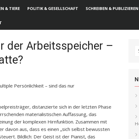
N & TIERE
POLITIK & GESELLSCHAFT
SCHREIBEN & PUBLIZIEREN
T
ur der Arbeitsspeicher –
S
atte?
fo
N
tiple Persönlichkeit – sind das nur
belpreisträger, distanzierte sich in der letzten Phase
errschenden materialistischen Auffassung, das
heinung der komplexen Hirnfunktion. Zusammen mit
He
er davon aus, dass es einen „sich selbst bewussten
euert. Bildlich: Der Geist ist der Pianist, das