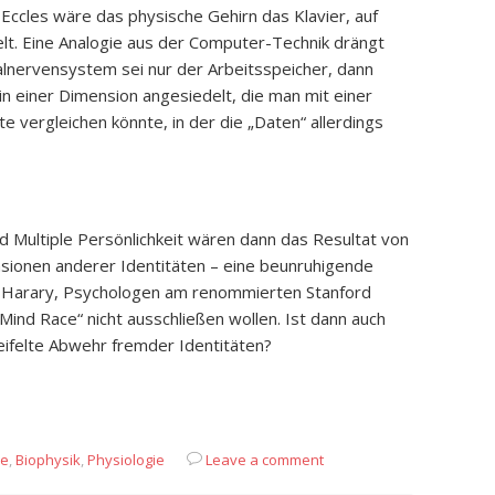
ccles wäre das physische Gehirn das Klavier, auf
lt. Eine Analogie aus der Computer-Technik drängt
tralnervensystem sei nur der Arbeitsspeicher, dann
in einer Dimension angesiedelt, die man mit einer
te vergleichen könnte, in der die „Daten“ allerdings
 Multiple Persönlichkeit wären dann das Resultat von
sionen anderer Identitäten – eine beunruhigende
h Harary, Psychologen am renommierten Stanford
„Mind Race“ nicht ausschließen wollen. Ist dann auch
ifelte Abwehr fremder Identitäten?
App
it
eilen
ie
,
Biophysik
,
Physiologie
Leave a comment