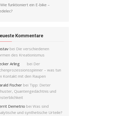
Wie funktioniert ein E-bike –
edelec?
eueste Kommentare
ustav
bei
Die verschiedenen
ormen des Kreationismus
ecker Arling
bei
Der
ichenprozessionsspinner – was tun
ei Kontakt mit den Raupen
arald Fischer
bei
Tipp: Dieter
chuster, Quantengedächtnis und
sterblichkeit
errit Demetrio
bei
Was sind
alytische und synthetische Urteile?