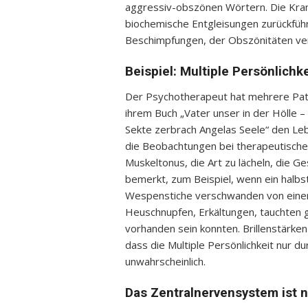
aggressiv-obszönen Wörtern. Die Kram
biochemische Entgleisungen zurückfüh
Beschimpfungen, der Obszönitäten ver
Beispiel: Multiple Persönlichke
Der Psychotherapeut hat mehrere Patien
ihrem Buch „Vater unser in der Hölle –
Sekte zerbrach Angelas Seele“ den Leb
die Beobachtungen bei therapeutischen
Muskeltonus, die Art zu lächeln, die G
bemerkt, zum Beispiel, wenn ein halbst
Wespenstiche verschwanden von einer 
Heuschnupfen, Erkältungen, tauchten ge
vorhanden sein konnten. Brillenstärken
dass die Multiple Persönlichkeit nur du
unwahrscheinlich.
Das Zentralnervensystem ist n