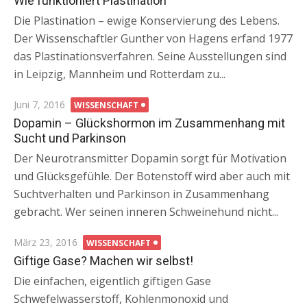
Wie funktioniert Plastination
Die Plastination – ewige Konservierung des Lebens.
Der Wissenschaftler Gunther von Hagens erfand 1977
das Plastinationsverfahren. Seine Ausstellungen sind
in Leipzig, Mannheim und Rotterdam zu...
Posted
Juni 7, 2016
WISSENSCHAFT
on
Dopamin – Glückshormon im Zusammenhang mit
Sucht und Parkinson
Der Neurotransmitter Dopamin sorgt für Motivation
und Glücksgefühle. Der Botenstoff wird aber auch mit
Suchtverhalten und Parkinson in Zusammenhang
gebracht. Wer seinen inneren Schweinehund nicht...
Posted
März 23, 2016
WISSENSCHAFT
on
Giftige Gase? Machen wir selbst!
Die einfachen, eigentlich giftigen Gase
Schwefelwasserstoff, Kohlenmonoxid und