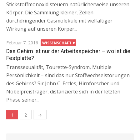
Stickstoffmonoxid steuern natürlicherweise unseren
Körper. Die Sammlung kleiner, Zellen
durchdringender Gasmoleküle mit vielfältiger
Wirkung auf unseren Körper...
Posted
Februar 7, 2016
WISSENSCHAFT
on
Das Gehirn ist nur der Arbeitsspeicher – wo ist die
Festplatte?
Transsexualität, Tourette-Syndrom, Multiple
Persönlichkeit – sind das nur Stoffwechselstörungen
des Gehirns? Sir John C. Eccles, Hirnforscher und
Nobelpreisträger, distanzierte sich in der letzten
Phase seiner...
1
2
→
Beitragsnavigation