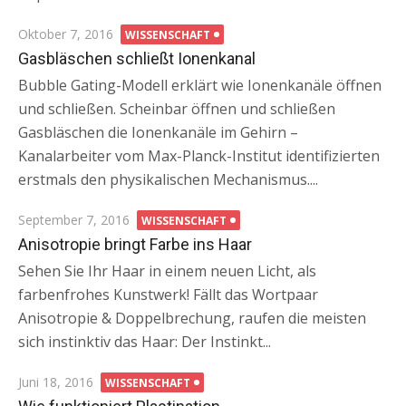
Posted
Oktober 7, 2016
WISSENSCHAFT
on
Gasbläschen schließt Ionenkanal
Bubble Gating-Modell erklärt wie Ionenkanäle öffnen
und schließen. Scheinbar öffnen und schließen
Gasbläschen die Ionenkanäle im Gehirn –
Kanalarbeiter vom Max-Planck-Institut identifizierten
erstmals den physikalischen Mechanismus....
Posted
September 7, 2016
WISSENSCHAFT
on
Anisotropie bringt Farbe ins Haar
Sehen Sie Ihr Haar in einem neuen Licht, als
farbenfrohes Kunstwerk! Fällt das Wortpaar
Anisotropie & Doppelbrechung, raufen die meisten
sich instinktiv das Haar: Der Instinkt...
Posted
Juni 18, 2016
WISSENSCHAFT
on