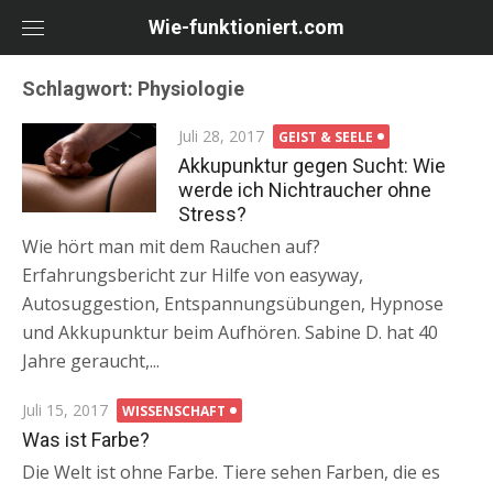
Skip
Wie-funktioniert.com
to
content
Schlagwort: Physiologie
Posted
Juli 28, 2017
GEIST & SEELE
on
Akkupunktur gegen Sucht: Wie
werde ich Nichtraucher ohne
Stress?
Wie hört man mit dem Rauchen auf?
Erfahrungsbericht zur Hilfe von easyway,
Autosuggestion, Entspannungsübungen, Hypnose
und Akkupunktur beim Aufhören. Sabine D. hat 40
Jahre geraucht,...
Posted
Juli 15, 2017
WISSENSCHAFT
on
Was ist Farbe?
Die Welt ist ohne Farbe. Tiere sehen Farben, die es