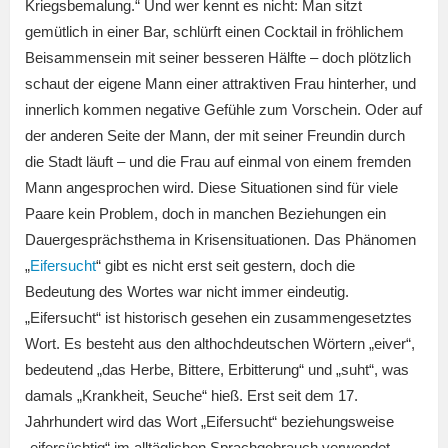
Kriegsbemalung.“ Und wer kennt es nicht: Man sitzt
gemütlich in einer Bar, schlürft einen Cocktail in fröhlichem
Beisammensein mit seiner besseren Hälfte – doch plötzlich
schaut der eigene Mann einer attraktiven Frau hinterher, und
innerlich kommen negative Gefühle zum Vorschein. Oder auf
der anderen Seite der Mann, der mit seiner Freundin durch
die Stadt läuft – und die Frau auf einmal von einem fremden
Mann angesprochen wird. Diese Situationen sind für viele
Paare kein Problem, doch in manchen Beziehungen ein
Dauergesprächsthema in Krisensituationen. Das Phänomen
„
Eifersucht
“ gibt es nicht erst seit gestern, doch die
Bedeutung des Wortes war nicht immer eindeutig.
„Eifersucht“ ist historisch gesehen ein zusammengesetztes
Wort. Es besteht aus den althochdeutschen Wörtern „eiver“,
bedeutend „das Herbe, Bittere, Erbitterung“ und „suht“, was
damals „Krankheit, Seuche“ hieß. Erst seit dem 17.
Jahrhundert wird das Wort „Eifersucht“ beziehungsweise
„eifersüchtig“ im alltäglichen Sprachgebrauch verwendet.