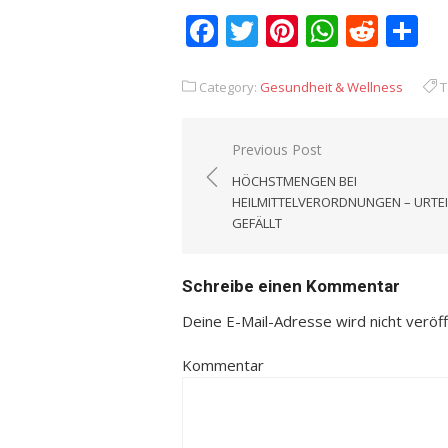
Facebook
Twitter
Pinterest
Whats
Redd
T
Category:
Gesundheit & Wellness
T
Previous Post
Beitrags-
HÖCHSTMENGEN BEI
Navigation
HEILMITTELVERORDNUNGEN – URTEI
GEFÄLLT
Schreibe einen Kommentar
Deine E-Mail-Adresse wird nicht veröffe
Kommentar