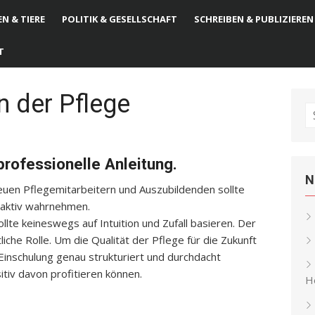
N & TIERE
POLITIK & GESELLSCHAFT
SCHREIBEN & PUBLIZIEREN
T
n der Pflege
S
fo
professionelle Anleitung.
N
neuen Pflegemitarbeitern und Auszubildenden sollte
e aktiv wahrnehmen.
llte keineswegs auf Intuition und Zufall basieren. Der
liche Rolle. Um die Qualität der Pflege für die Zukunft
e Einschulung genau strukturiert und durchdacht
itiv davon profitieren können.
He