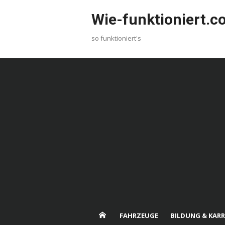
Skip
Wie-funktioniert.
to
content
so funktioniert's
FAHRZEUGE
BILDUNG & KARR