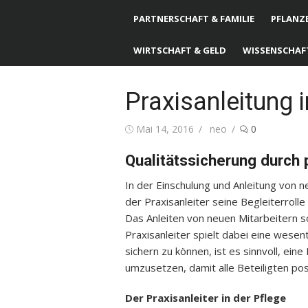
PARTNERSCHAFT & FAMILIE
PFLANZE
WIRTSCHAFT & GELD
WISSENSCHAF
Praxisanleitung i
Posted
Mai 14, 2016
Author
neo
0
on
Qualitätssicherung durch 
In der Einschulung und Anleitung von 
der Praxisanleiter seine Begleiterroll
Das Anleiten von neuen Mitarbeitern so
Praxisanleiter spielt dabei eine wesent
sichern zu können, ist es sinnvoll, ein
umzusetzen, damit alle Beteiligten pos
Der Praxisanleiter in der Pflege