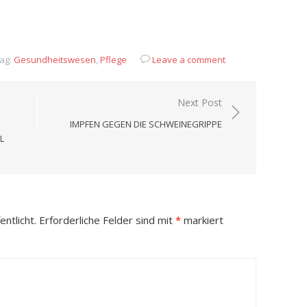
App
it
eilen
ag:
Gesundheitswesen
,
Pflege
Leave a comment
Next Post
IMPFEN GEGEN DIE SCHWEINEGRIPPE
L
ntlicht.
Erforderliche Felder sind mit
*
markiert