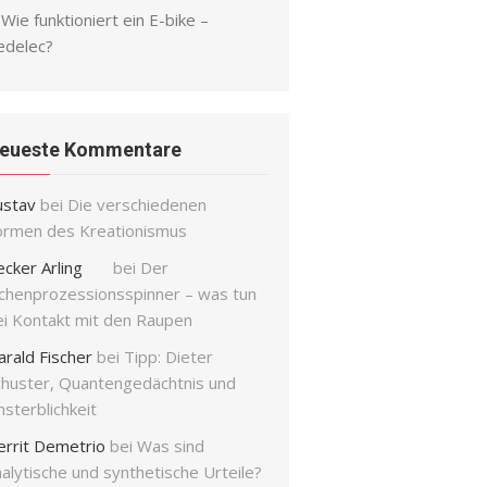
Wie funktioniert ein E-bike –
edelec?
eueste Kommentare
ustav
bei
Die verschiedenen
ormen des Kreationismus
ecker Arling
bei
Der
ichenprozessionsspinner – was tun
ei Kontakt mit den Raupen
arald Fischer
bei
Tipp: Dieter
chuster, Quantengedächtnis und
sterblichkeit
errit Demetrio
bei
Was sind
alytische und synthetische Urteile?