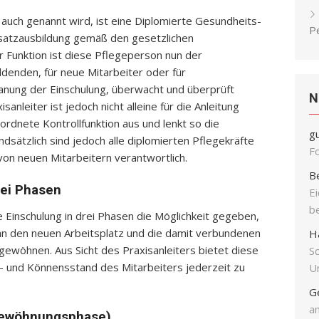
 auch genannt wird, ist eine Diplomierte Gesundheits-
P
satzausbildung gemäß den gesetzlichen
r Funktion ist diese Pflegeperson nun der
ldenden, für neue Mitarbeiter oder für
anung der Einschulung, überwacht und überprüft
N
anleiter ist jedoch nicht alleine für die Anleitung
ordnete Kontrollfunktion aus und lenkt so die
g
ndsätzlich sind jedoch alle diplomierten Pflegekräfte
F
g von neuen Mitarbeitern verantwortlich.
B
rei Phasen
E
b
 Einschulung in drei Phasen die Möglichkeit gegeben,
 den neuen Arbeitsplatz und die damit verbundenen
H
wöhnen. Aus Sicht des Praxisanleiters bietet diese
S
- und Könnensstand des Mitarbeiters jederzeit zu
Un
G
an
ngewöhnungsphase)