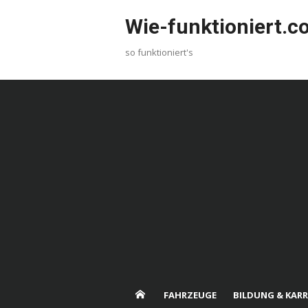
Skip
Wie-funktioniert.
to
content
so funktioniert's
FAHRZEUGE
BILDUNG & KARR