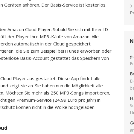
len Geräten anhören. Der Basis-Service ist kostenlos.
P
en Amazon Cloud Player. Sobald Sie sich mit Ihrer ID
ft der Player Ihre MP3-Käufe von Amazon. Alle
N
 werden automatisch in der Cloud gespeichert.
rtieren, die Sie zum Beispiel bei iTunes erworben oder
g
ostenlose Basis-Account gestattet das Speichern von
F
B
oud Player aus gestartet. Diese App findet alle
E
und zeigt sie an. Sie haben nun die Möglichkeit alle
b
n. Möchten Sie mehr als 250 MP3-Songs importieren,
H
ichtigen Premium-Service (24,99 Euro pro Jahr) in
S
schutz können nicht in die Wolke hochgeladen
Un
G
oud
an