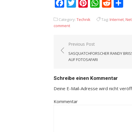
Facebook
Twitter
Pinterest
Whats
Redd
T
Category:
Technik
Tag:
Internet
,
Net
comment
Previous Post
Beitrags-
SASQUATCHFORSCHER RANDY BRI
Navigation
AUF FOTOSAFARI
Schreibe einen Kommentar
Deine E-Mail-Adresse wird nicht veröffe
Kommentar