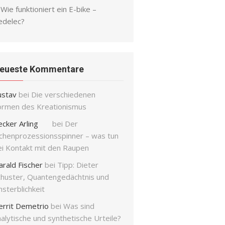
Wie funktioniert ein E-bike –
edelec?
eueste Kommentare
ustav
bei
Die verschiedenen
ormen des Kreationismus
ecker Arling
bei
Der
ichenprozessionsspinner – was tun
ei Kontakt mit den Raupen
arald Fischer
bei
Tipp: Dieter
chuster, Quantengedächtnis und
sterblichkeit
errit Demetrio
bei
Was sind
alytische und synthetische Urteile?