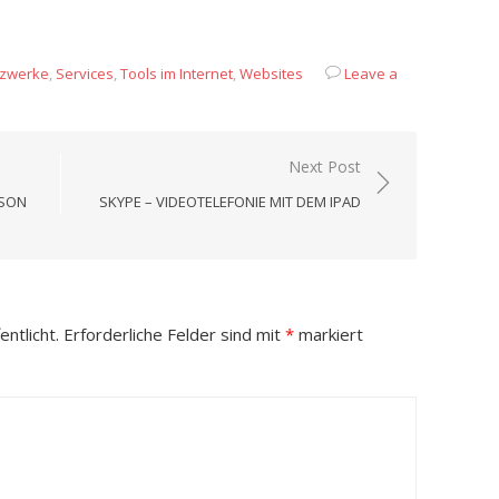
App
it
eilen
zwerke
,
Services
,
Tools im Internet
,
Websites
Leave a
Next Post
SSON
SKYPE – VIDEOTELEFONIE MIT DEM IPAD
ntlicht.
Erforderliche Felder sind mit
*
markiert