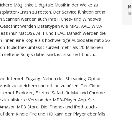
chere Möglichkeit, digitale Musik in der Wolke zu
Ja
platten-Crash zu retten. Der Service funktioniert in
l
im Scannen werden auch Ihre iTunes- und Windows
t. Gescannt werden Dateitypen wie MP3, AAC, WMA
ess (nur MacOS), AIFF und FLAC. Danach werden die
 Ihnen eine Kopie als hochwertige Audiodatei mit 256
n-Bibliothek umfasst zurzeit mehr als 20 Millionen
h seltene Songs dabei sind, ist also recht hoch.
 ein Internet-Zugang. Neben der Streaming-Option
Musik zu speichern und offline zu hören. Der Cloud
nternet Explorer, Firefox, Safari für Mac und Chrome.
e aktualisierte Version der MP3-Player App. Sie
Amazon MP3 Store. Die iPhone- und iPod touch-
Auf dem Kindle Fire und HD kann der Player ebenfalls