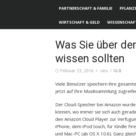
PARTNERSCHAFT & FAMILIE
PFLANZE
WIRTSCHAFT & GELD
WISSENSCHAF
Was Sie über de
wissen sollten
Posted
Februar 23, 2016
Author
neo
0
on
Viele Benutzer speichern ihre gesamte
jetzt auf Ihre Musiksammlung zugreifen
Der Cloud-Speicher bei Amazon wurde 
können, wo immer sie sich auch gerade
den Amazon Cloud Player zur Verfügung
iPhone, dem iPod touch, für Kindle Fir
und Mac-PC (ab OS X 10.6). Ganz gleich